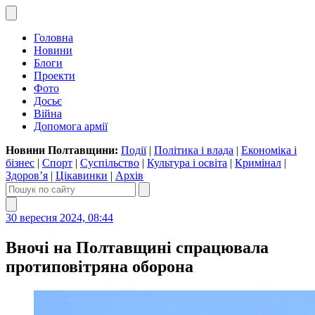
Головна
Новини
Блоги
Проекти
Фото
Досьє
Війна
Допомога армії
Новини Полтавщини:
Події
|
Політика і влада
|
Економіка і
бізнес
|
Спорт
|
Суспільство
|
Культура і освіта
|
Кримінал
|
Здоров’я
|
Цікавинки
|
Архів
30 вересня 2024, 08:44
Вночі на Полтавщині спрацювала
протиповітряна оборона