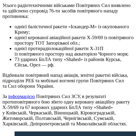
Усього радіотехнічними військами Повітряних Сил виявлено
та здійснено супровід 76-ти засобів повітряного нападу
противника:
однієї балістичної ракети «Іскандер-М» із окупованого
Криму;
однієї керованої авіаційної ракети Х-59/69 із повітряного
простору ТОТ Запорізької обл.;
однієї протирадіолокаційної ракети Х-31П
із повітряного простору над акваторією Чорного моря;
73 ударних БпЛА типу «Shahed» із районів Курськ,
Єйськ, Орел — рф.
Відбивали повітряний напад авіація, зенітні ракетні війська,
підрозділи РЕБ та мобільні вогневі групи Повітряних Сил
та Сил оборони України.
За
інформацією
Повітряних Сил ЗСУ, в результаті
протиповітряного бою збито одну керовану авіаційну ракету
Х-59/69 та 67 ворожих ударних БпЛА типу «Shahed»
у Київській, Черкаській, Вінницькій, Кіровоградській,
Житомирській, Полтавській, Чернігівській, Сумській,
Харківській, Дніпропетровській та Миколаївській областях.