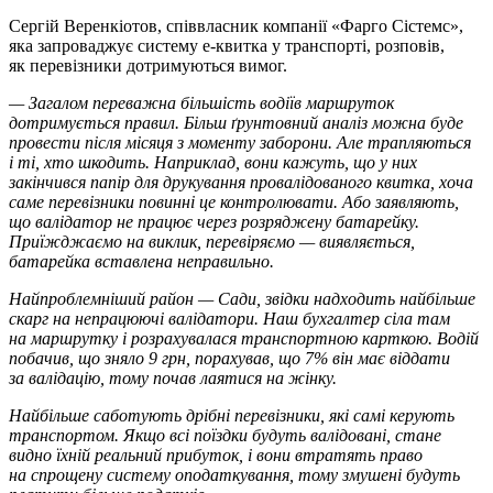
Сергій Веренкіотов, співвласник компанії «Фарго Сістемс»,
яка запроваджує систему е-квитка у транспорті, розповів,
як перевізники дотримуються вимог.
— Загалом переважна більшість водіїв маршруток
дотримується правил. Більш ґрунтовний аналіз можна буде
провести після місяця з моменту заборони. Але трапляються
і ті, хто шкодить. Наприклад, вони кажуть, що у них
закінчився папір для друкування провалідованого квитка, хоча
саме перевізники повинні це контролювати. Або заявляють,
що валідатор не працює через розряджену батарейку.
Приїжджаємо на виклик, перевіряємо — виявляється,
батарейка вставлена неправильно.
Найпроблемніший район — Сади, звідки надходить найбільше
скарг на непрацюючі валідатори. Наш бухгалтер сіла там
на маршрутку і розрахувалася транспортною карткою. Водій
побачив, що зняло 9 грн, порахував, що 7% він має віддати
за валідацію, тому почав лаятися на жінку.
Найбільше саботують дрібні перевізники, які самі керують
транспортом. Якщо всі поїздки будуть валідовані, стане
видно їхній реальний прибуток, і вони втратять право
на спрощену систему оподаткування, тому змушені будуть