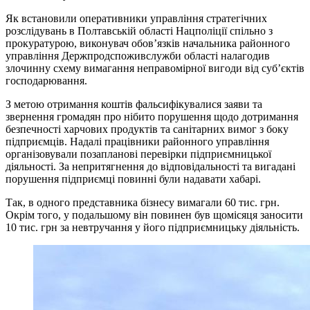
Як встановили оперативники управління стратегічних
розслідувань в Полтавській області Нацполіції спільно з
прокуратурою, виконувач обов’язків начальника районного
управління Держпродспоживслужби області налагодив
злочинну схему вимагання неправомірної вигоди від суб’єктів
господарювання.
З метою отримання коштів фальсифікувалися заяви та
звернення громадян про нібито порушення щодо дотримання
безпечності харчових продуктів та санітарних вимог з боку
підприємців. Надалі працівники районного управління
організовували позапланові перевірки підприємницької
діяльності. За непритягнення до відповідальності та вигадані
порушення підприємці повинні були надавати хабарі.
Так, в одного представника бізнесу вимагали 60 тис. грн.
Окрім того, у подальшому він повинен був щомісяця заносити
10 тис. грн за невтручання у його підприємницьку діяльність.