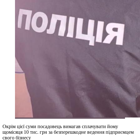
Окрім цієї суми посадовець вимагав сплачувати йому
щомісяця 10 тис. грн за безперешкодне ведення підприємцем
свого бізнесу