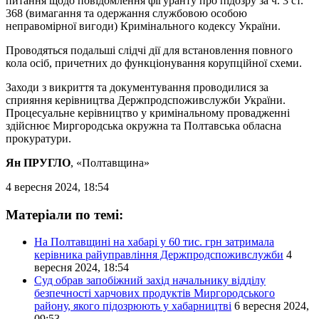
питання щодо повідомлення фігуранту про підозру за ч. 3 ст.
368 (вимагання та одержання службовою особою
неправомірної вигоди) Кримінального кодексу України.
Проводяться подальші слідчі дії для встановлення повного
кола осіб, причетних до функціонування корупційної схеми.
Заходи з викриття та документування проводилися за
сприяння керівництва Держпродспоживслужби України.
Процесуальне керівництво у кримінальному провадженні
здійснює Миргородська окружна та Полтавська обласна
прокуратури.
Ян ПРУГЛО
, «Полтавщина»
4 вересня 2024, 18:54
Матеріали по темі:
На Полтавщині на хабарі у 60 тис. грн затримала
керівника райуправління Держпродспоживслужби
4
вересня 2024, 18:54
Суд обрав запобіжний захід начальнику відділу
безпечності харчових продуктів Миргородського
району, якого підозрюють у хабарництві
6 вересня 2024,
09:53