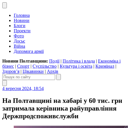
Головна
Новини
Блоги
Проекти
Фото
Досьє
Війна
Допомога армії
Новини Полтавщини:
Події
|
Політика і влада
|
Економіка і
бізнес
|
Спорт
|
Суспільство
|
Культура і освіта
|
Кримінал
|
Здоров’я
|
Цікавинки
|
Архів
4 вересня 2024, 18:54
На Полтавщині на хабарі у 60 тис. грн
затримала керівника райуправління
Держпродспоживслужби