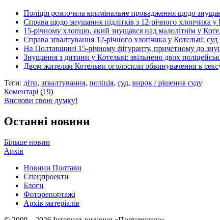
Поліція розпочала кримінальне провадження щодо знущанн
Справа щодо знущання підлітків з 12-річного хлопчика у
15-річному хлопцю, який знущався над малолітнім у Котел
Справа зґвалтування 12-річного хлопчика у Котельві: суд
На Полтавщині 15-річному фігуранту, причетному до знущ
Знущання з дитини у Котельві: звільнено двох поліцейськ
Двом жителям Котельви оголосили обвинувачення в сексу
Теги:
діти
,
зґвалтування
,
поліція
,
суд
,
вирок / рішення суду
Коментарі
(
19
)
Вислови свою думку!
Останні новини
Більше новин
Архів
Новини Полтави
Спецпроекти
Блоги
Фоторепортажі
Архів матеріалів
© 2009 – 2026 Інтернет-видання «Полтавщина»