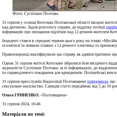
Фото: Суспільне Полтава
31 серпня у селищі Котельва Полтавської області місцеві жите
над дитиною. Задля розголосу справи, до відділку поліції
прий
інформацію про знущання підлітків над 12-річним жителем Кот
Інцидент стався в середині червня цього року на пляжі «Мусій
оголятися та знімали плавки з 12-річного хлопчика та принижу
Правоохоронці кваліфікували цю справу, як адміністративне пр
Однак 31 серпня жителі Котельви зібралися біля місцевого відд
журналісти Суспільне Полтава: за їх інформацією, до відділен
та справедливого покарання для кривдників. Поліцейські викли
31 серпня пресслужба Нацполіції Полтавщини
повідомила
, що
сексуальне насильство. Санкція статті передбачає від 5 до 10 рок
Ольга ГРИНЕНКО
, «Полтавщина»
31 серпня 2024, 16:46
Матеріали по темі: