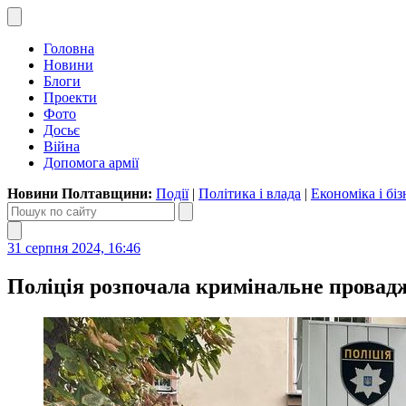
Головна
Новини
Блоги
Проекти
Фото
Досьє
Війна
Допомога армії
Новини Полтавщини:
Події
|
Політика і влада
|
Економіка і біз
31 серпня 2024, 16:46
Поліція розпочала кримінальне провадж