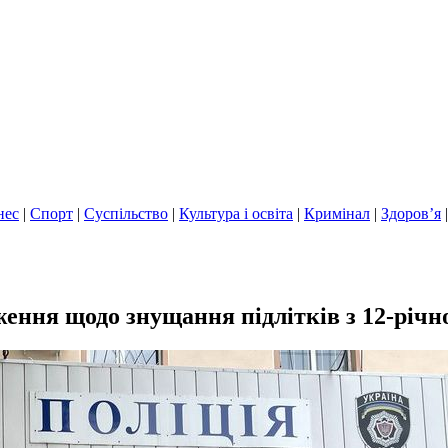
нес
|
Спорт
|
Суспільство
|
Культура і освіта
|
Кримінал
|
Здоров’я
ення щодо знущання підлітків з 12-річн