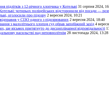
я підлітків з 12-річного хлопчика у Котельві
31 серпня 2024, 16
 Котельві: чотирьох поліцейських відсторонили від посади — роз
ьві, оголосили про підозру
2 вересня 2024, 10:21
 відправив у СІЗО одного з підозрюваних
2 вересня 2024, 18:40
ання з малолітнього хлопця суд обрав запобіжний захід
4 вересн
их, ще вісьмох притягнуто до дисциплінарної відповідальності
1
альному насильстві над неповнолітнім
28 листопада 2024, 13:28