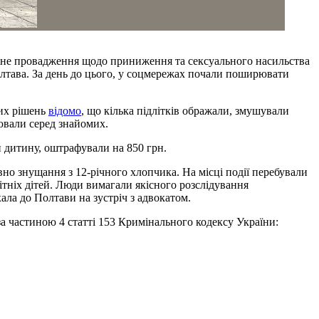
нальне провадження щодо приниження та сексуального насильства
олтава. За день до цього, у соцмережах почали поширювати
вих рішень
відомо
, що кілька підлітків ображали, змушували
рювали серед знайомих.
и дитину, оштрафували на 850 грн.
но знущання з 12-річного хлопчика. На місці події перебували
ітніх дітей. Люди вимагали якісного розслідування
ала до Полтави на зустріч з адвокатом.
за частиною 4 статті 153 Кримінального кодексу України: