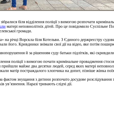
лі зібралися біля відділення поліції з вимогою розпочати кримі
шли
матері неповнолітніх дітей. Про це повідомило Суспільне П
елевської громади.
ка» на річці Ворскла біля Котельви. З Єдиного держреєстру судо
вали його. Кривдники знімали свої дії на відео, яке потім поши
авопорушення й за рішенням суду батьки підлітків, які скривдил
ілення поліції з вимогою почати кримінальне провадження стосов
ня прийшли майже два десятки людей, серед яких матері неповнол
кали матір постраждалого хлопчика на допит, пізніше жінка поїх
 за фактом знущання з дитини розпочато досудове розслідування 
ів ув’язнення. Наразі тривають слідчі дії.