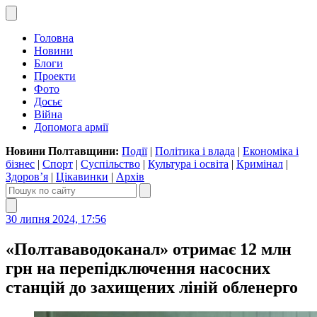
Головна
Новини
Блоги
Проекти
Фото
Досьє
Війна
Допомога армії
Новини Полтавщини:
Події
|
Політика і влада
|
Економіка і
бізнес
|
Спорт
|
Суспільство
|
Культура і освіта
|
Кримінал
|
Здоров’я
|
Цікавинки
|
Архів
30 липня 2024, 17:56
«Полтававодоканал» отримає 12 млн
грн на перепідключення насосних
станцій до захищених ліній обленерго