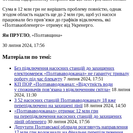
Сума в 12 млн грн не вирішить проблему повністю, однак
згодом область надасть ще до 2 млн грн, щоб усі насоси
працювали без прив’язки до графіків відключень, які
«Полтаваобленерго» отримує від Укренерго.
Ян ПРУГЛО
, «Полтавщина»
30 липня 2024, 17:56
Матеріали по темі:
Без підключення насосних станцій до захищених
електромереж «Полтававодоканал» не гарантує тривалу
роботу під час блекауту
7 липня 2024, 17:51
КП ПОР «Полтававодоканал: «Відсутність води
у споживачів повʼязана з відключенням світла»
18 липня
2024, 11:30
З 52 насосних станцій Полтававодоканалу 18 вже
перепідключено на захищені лінії
18 липня 2024, 14:50
«Полтававодоканал» отримає 12 млн грн
на перепідключення насосних станцій до захищених
ліній обленерго
30 липня 2024, 17:56
Депутати Полтавської облради розглянуть направлення
17 млн грн водоканалу на фінальне перепідключення