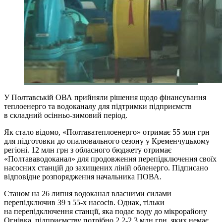
У Полтавській ОВА прийняли рішення щодо фінансування
теплоенерго та водоканалу для підтримки підприємств
в складний осінньо-зимовий період.
Як стало відомо, «Полтаватеплоенерго» отримає 55 млн грн
для підготовки до опалювального сезону у Кременчуцькому
регіоні. 12 млн грн з обласного бюджету отримає
«Полтававодоканал» для продовження перепідключення своїх
насосних станцій до захищених ліній обленерго. Підписано
відповідне розпорядження начальника ПОВА.
Станом на 26 липня водоканал власними силами
перепідключив 39 з 55-х насосів. Однак, тільки
на перепідключення станції, яка подає воду до мікрорайону
Огнівка, підприємству потрібно 2,2-2,3 млн грн, яких немає.