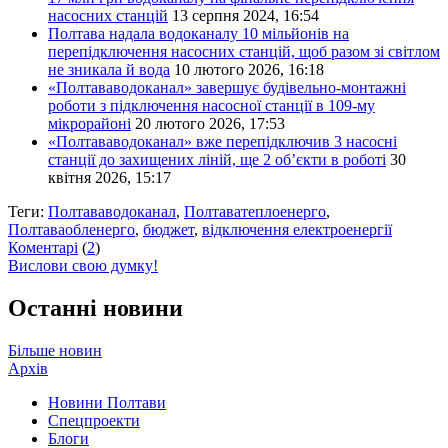
насосних станцій
13 серпня 2024, 16:54
Полтава надала водоканалу 10 мільйонів на
перепідключення насосних станцій, щоб разом зі світлом
не зникала й вода
10 лютого 2026, 16:18
«Полтававодоканал» завершує будівельно-монтажні
роботи з підключення насосної станції в 109-му
мікрорайоні
20 лютого 2026, 17:53
«Полтававодоканал» вже перепідключив 3 насосні
станції до захищених ліній, ще 2 об’єкти в роботі
30
квітня 2026, 15:17
Теги:
Полтававодоканал
,
Полтаватеплоенерго
,
Полтаваобленерго
,
бюджет
,
відключення електроенергії
Коментарі
(
2
)
Вислови свою думку!
Останні новини
Більше новин
Архів
Новини Полтави
Спецпроекти
Блоги