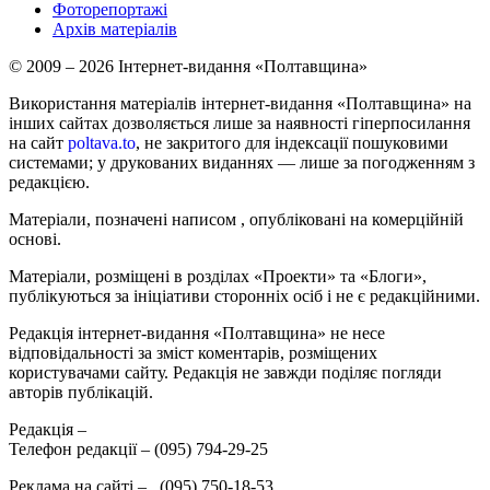
Фоторепортажі
Архів матеріалів
© 2009 – 2026 Інтернет-видання «Полтавщина»
Використання матеріалів інтернет-видання «Полтавщина» на
інших сайтах дозволяється лише за наявності гіперпосилання
на сайт
poltava.to
, не закритого для індексації пошуковими
системами; у друкованих виданнях — лише за погодженням з
редакцією.
Матеріали, позначені написом
, опубліковані на комерційній
основі.
Матеріали, розміщені в розділах «Проекти» та «Блоги»,
публікуються за ініціативи сторонніх осіб і не є редакційними.
Редакція інтернет-видання «Полтавщина» не несе
відповідальності за зміст коментарів, розміщених
користувачами сайту. Редакція не завжди поділяє погляди
авторів публікацій.
Редакція –
Телефон редакції –
(095) 794-29-25
Реклама на сайті –
,
(095) 750-18-53