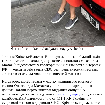
Фото: facebook.com/natalya.mamaykyrychenko
1 липня Київський апеляційний суд змінив запобіжний захід
Наталії Веретенніковій, донці ексмера Полтави Олександра
Мамая. Її підозрюють у колабораційній діяльності в інтересах
РФ — жінка перебувала в СІЗО без права внесення застави,
але тепер отримала можливість внести 5 млн грн
Нагадаємо, що 29 травня у маєтку колишнього міського
голови Олександра Мамая та у столичній квартирі його
доньки Наталії Веретеннікової відбулися обшуки. А
наступного дня у залі суду жінку
взяли під варту
за підозрою у
колабораційній діяльності (ч. 6 ст. 111-1 КК України) і у
супроводі конвою відправили СІЗО. Крім того, тоді ж на все