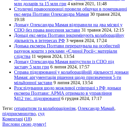
млн доларів та 15 млн грн
4 квітня 2021, 11:48
Столичні правоохоронці провели обшуки в помешканні
екс-мера Полтави Олександра Мамая
30 травня 2024,
19:18
Доньку Олександра Мамая відправили на два місяці у
СІЗО без права внесення застави
31 травня 2024, 12:15
Доньці екс-мера Полтави інкримінують колабораційну
діяльність в інтересах РФ
3 червня 2024, 17:24
Донька ексмера Полтави перерахувала на особистий
рахунок кошти з реклами «Єдиної Росії»: матеріали
слідства
11 червня 2024, 13:54
Доньку Олександра Мамая випустили із СІЗО під
заставу 5 млн грн
6 липня 2024, 17:57
Справа підозрюваної у колабораційній діяльності доньки
Мамая: аргументація рішення щодо призначення 5-ти
мільйонної застави
9 липня 2024, 13:54
Розслідування щодо можливої співпраці з РФ доньки
ексмера Полтави: АРМА отримало в управління
$412 тис. підозрюваної
6 грудня 2024, 17:17
Теги:
сепаратизм та колабораціонізм
,
Олександр Мамай
,
підприємництво
,
суд
Коментарі
(
18
)
Вислови свою думку!