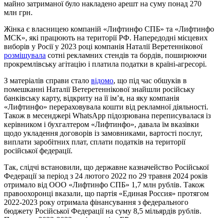
майно затриманої було накладено арешт на суму понад 270
млн грн.
Жінка є власницею компаній «Лифтинфо СПБ» та «Лифтинфо
МСК», які працюють на території РФ. Напередодні місцевих
виборів у Росії у 2023 році компанія Наталії Веретеннікової
розміщувала
сотні рекламних стендів та бордів, поширюючи
прокремлівську агітацію і платила податки в країні-агресорі.
З матеріалів справи стало
відомо
, що під час обшуків в
помешканні Наталії Ветеретеннікової знайшли російську
банківську карту, відкриту на її ім’я, на яку компанія
«Лифтинфо» перераховувала кошти від рекламної діяльності.
Також в месенджері WhatsApp підозрювана переписувалася із
керівником і бухгалтером «Лифтинфо», давала їм вказівки
щодо укладення договорів із замовниками, вартості послуг,
виплати заробітних плат, сплати податків на території
російської федерації.
Так, слідчі встановили, що державне казначейство Російської
Федерації за період з 24 лютого 2022 по 29 травня 2024 років
отримало від ООО «Лифтинфо СПБ» 1,7 млн рублів. Також
правоохоронці вказали, що партія «Единая Россия» протягом
2022-2023 року отримала фінансування з федерального
бюджету Російської Федерації на суму 8,5 мільярдів рублів.