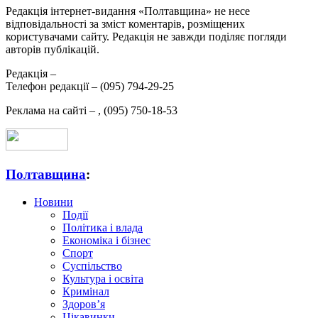
Редакція інтернет-видання «Полтавщина» не несе
відповідальності за зміст коментарів, розміщених
користувачами сайту. Редакція не завжди поділяє погляди
авторів публікацій.
Редакція –
Телефон редакції –
(095) 794-29-25
Реклама на сайті –
,
(095) 750-18-53
Полтавщина
:
Новини
Події
Політика і влада
Економіка і бізнес
Спорт
Суспільство
Культура і освіта
Кримінал
Здоров’я
Цікавинки