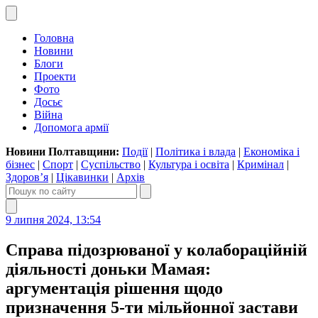
Головна
Новини
Блоги
Проекти
Фото
Досьє
Війна
Допомога армії
Новини Полтавщини:
Події
|
Політика і влада
|
Економіка і
бізнес
|
Спорт
|
Суспільство
|
Культура і освіта
|
Кримінал
|
Здоров’я
|
Цікавинки
|
Архів
9 липня 2024, 13:54
Справа підозрюваної у колабораційній
діяльності доньки Мамая:
аргументація рішення щодо
призначення 5-ти мільйонної застави