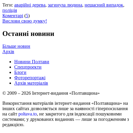
Теги:
аварійні дерева
,
загинула людина
,
нещасний випадок
,
поліція
Коментарі
(
5
)
Вислови свою думку!
Останні новини
Більше новин
Архів
Новини Полтави
Спецпроекти
Блоги
Фоторепортажі
Архів матеріалів
© 2009 – 2026 Інтернет-видання «Полтавщина»
Використання матеріалів інтернет-видання «Полтавщина» на
інших сайтах дозволяється лише за наявності гіперпосилання
на сайт
poltava.to
, не закритого для індексації пошуковими
системами; у друкованих виданнях — лише за погодженням з
редакцією.