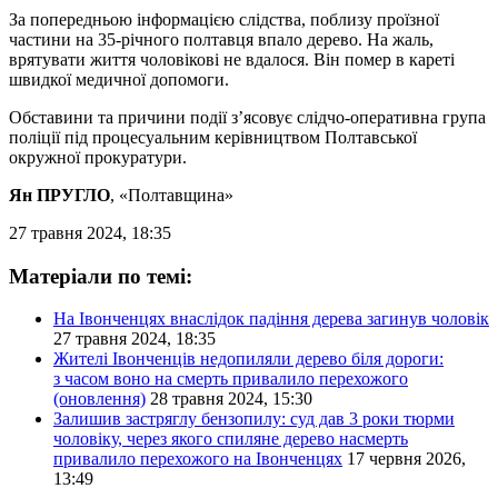
За попередньою інформацією слідства, поблизу проїзної
частини на 35-річного полтавця впало дерево. На жаль,
врятувати життя чоловікові не вдалося. Він помер в кареті
швидкої медичної допомоги.
Обставини та причини події з’ясовує слідчо-оперативна група
поліції під процесуальним керівництвом Полтавської
окружної прокуратури.
Ян ПРУГЛО
, «Полтавщина»
27 травня 2024, 18:35
Матеріали по темі:
На Івонченцях внаслідок падіння дерева загинув чоловік
27 травня 2024, 18:35
Жителі Івонченців недопиляли дерево біля дороги:
з часом воно на смерть привалило перехожого
(оновлення)
28 травня 2024, 15:30
Залишив застряглу бензопилу: суд дав 3 роки тюрми
чоловіку, через якого спиляне дерево насмерть
привалило перехожого на Івонченцях
17 червня 2026,
13:49