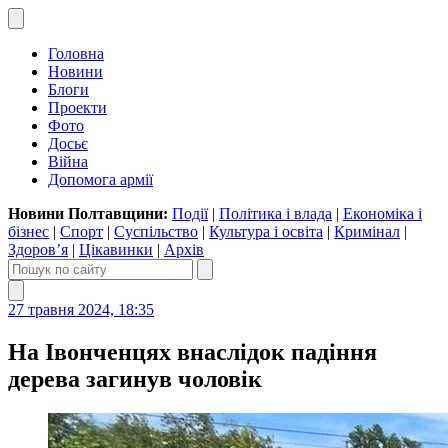
Головна
Новини
Блоги
Проекти
Фото
Досьє
Війна
Допомога армії
Новини Полтавщини:
Події
|
Політика і влада
|
Економіка і
бізнес
|
Спорт
|
Суспільство
|
Культура і освіта
|
Кримінал
|
Здоров’я
|
Цікавинки
|
Архів
27 травня 2024, 18:35
На Івонченцях внаслідок падіння
дерева загинув чоловік