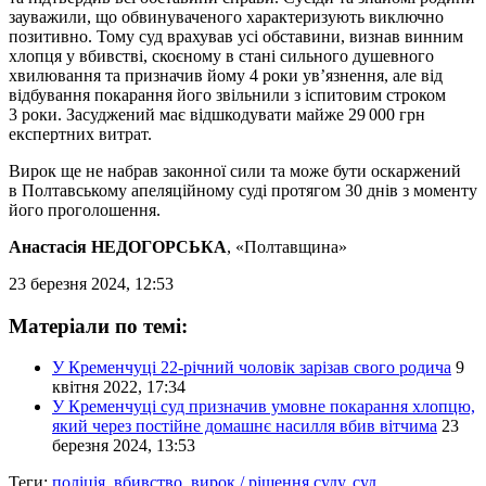
зауважили, що обвинуваченого характеризують виключно
позитивно. Тому суд врахував усі обставини, визнав винним
хлопця у вбивстві, скоєному в стані сильного душевного
хвилювання та призначив йому 4 роки ув’язнення, але від
відбування покарання його звільнили з іспитовим строком
3 роки. Засуджений має відшкодувати майже 29 000 грн
експертних витрат.
Вирок ще не набрав законної сили та може бути оскаржений
в Полтавському апеляційному суді протягом 30 днів з моменту
його проголошення.
Анастасія НЕДОГОРСЬКА
, «Полтавщина»
23 березня 2024, 12:53
Матеріали по темі:
У Кременчуці 22-річний чоловік зарізав свого родича
9
квітня 2022, 17:34
У Кременчуці суд призначив умовне покарання хлопцю,
який через постійне домашнє насилля вбив вітчима
23
березня 2024, 13:53
Теги:
поліція
,
вбивство
,
вирок / рішення суду
,
суд