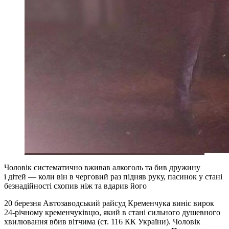
Чоловік систематично вживав алкоголь та бив дружину
і дітей — коли він в черговий раз підняв руку, пасинок у стані
безнадійності схопив ніж та вдарив його
20 березня Автозаводський райсуд Кременчука виніс вирок
24-річному кременчуківцю, який в стані сильного душевного
хвилювання вбив вітчима (ст. 116 КК України). Чоловік