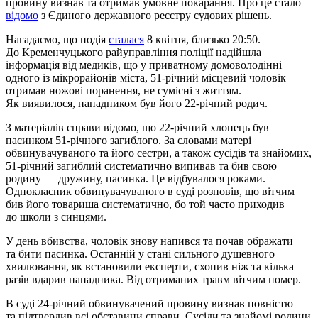
провину визнав та отримав умовне покарання. Про це стало
відомо
з Єдиного державного реєстру судових рішень.
Нагадаємо, що подія
сталася
8 квітня, близько 20:50.
До Кременчуцького райуправління поліції надійшла
інформація від медиків, що у приватному домоволодінні
одного із мікрорайонів міста, 51-річний місцевий чоловік
отримав ножові поранення, не сумісні з життям.
Як виявилося, нападником був його 22-річний родич.
З матеріалів справи відомо, що 22-річний хлопець був
пасинком 51-річного загиблого. За словами матері
обвинувачуваного та його сестри, а також сусідів та знайомих,
51-річний загиблий систематично випивав та бив свою
родину — дружину, пасинка. Це відбувалося роками.
Однокласник обвинувачуваного в суді розповів, що вітчим
бив його товариша систематично, бо той часто приходив
до школи з синцями.
У день вбивства, чоловік знову напився та почав ображати
та бити пасинка. Останній у стані сильного душевного
хвилювання, як встановили експерти, схопив ніж та кілька
разів вдарив нападника. Від отриманих травм вітчим помер.
В суді 24-річний обвинувачений провину визнав повністю
та підтвердив всі обставини справи. Сусіди та знайомі родини