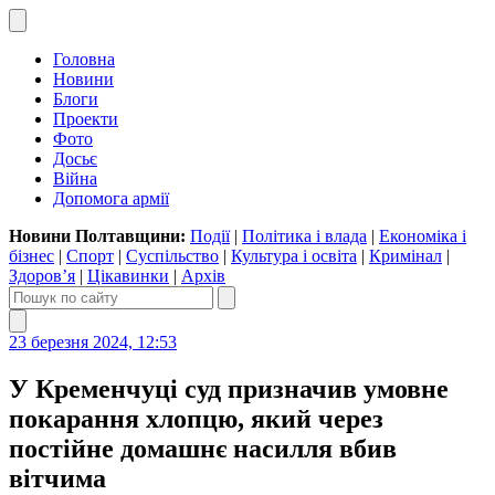
Головна
Новини
Блоги
Проекти
Фото
Досьє
Війна
Допомога армії
Новини Полтавщини:
Події
|
Політика і влада
|
Економіка і
бізнес
|
Спорт
|
Суспільство
|
Культура і освіта
|
Кримінал
|
Здоров’я
|
Цікавинки
|
Архів
23 березня 2024, 12:53
У Кременчуці суд призначив умовне
покарання хлопцю, який через
постійне домашнє насилля вбив
вітчима