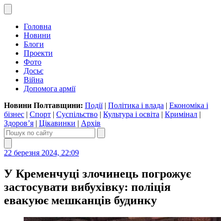
Головна
Новини
Блоги
Проекти
Фото
Досьє
Війна
Допомога армії
Новини Полтавщини:
Події
|
Політика і влада
|
Економіка і
бізнес
|
Спорт
|
Суспільство
|
Культура і освіта
|
Кримінал
|
Здоров’я
|
Цікавинки
|
Архів
22 березня 2024, 22:09
У Кременчуці злочинець погрожує
застосувати вибухівку: поліція
евакуює мешканців будинку