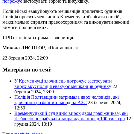
погрожує
застосувати зброю та вибухівку.
Поліцейські евакуйовують мешканців прилеглих будинків.
Поліція просить мешканців Кременчука зберігати спокій,
максимально сприяти правоохоронцям та виконувати законні
вимоги поліцейських.
UPD:
Поліція затримала злочинця.
Микола ЛИСОГОР
, «Полтавщина»
22 березня 2024, 22:09
Матеріали по темі:
У Кременчуці злочинець погрожує застосувати
вибухівку: поліція евакуює мешканців будинку
22
березня 2024, 23:09
Поліція Полтавщини затримала двох чоловіків, які
здійснили розбійний напад на АЗС
23 березня 2024,
12:50
Кременчуцький суд виніс вирок двом грабіжникам, які
зі зброєю пограбували заправку на понад 100 тис. грн
12
грудня 2024, 13:19