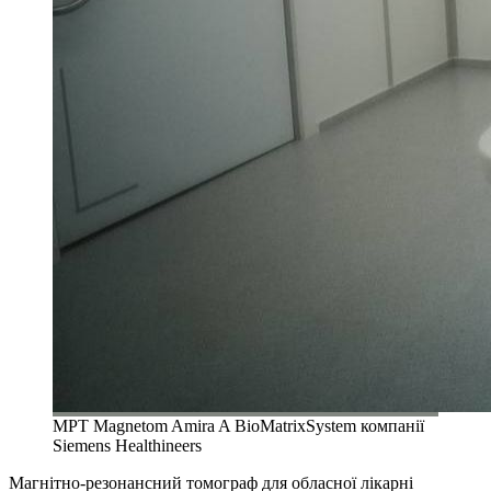
МРТ Magnetom Amira A BioMatrixSystem компанії
Siemens Healthineers
Магнітно-резонансний томограф для обласної лікарні