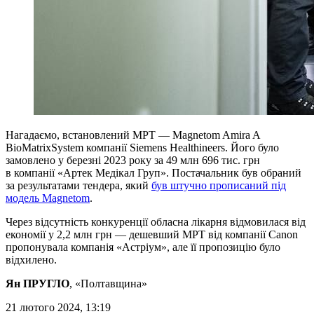
Нагадаємо, встановлений МРТ — Magnetom Amira A
BioMatrixSystem компанії Siemens Healthineers. Його було
замовлено у березні 2023 року за 49 млн 696 тис. грн
в компанії «Артек Медікал Груп». Постачальник був обраний
за результатами тендера, який
був штучно прописаний під
модель Magnetom
.
Через відсутність конкуренції обласна лікарня відмовилася від
економії у 2,2 млн грн — дешевший МРТ від компанії Canon
пропонувала компанія «Астріум», але її пропозицію було
відхилено.
Ян ПРУГЛО
, «Полтавщина»
21 лютого 2024, 13:19