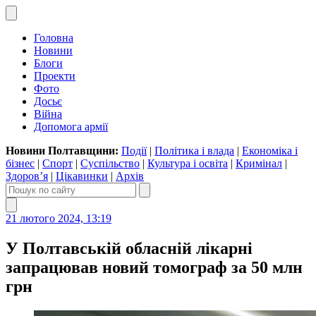
Головна
Новини
Блоги
Проекти
Фото
Досьє
Війна
Допомога армії
Новини Полтавщини:
Події
|
Політика і влада
|
Економіка і
бізнес
|
Спорт
|
Суспільство
|
Культура і освіта
|
Кримінал
|
Здоров’я
|
Цікавинки
|
Архів
21 лютого 2024, 13:19
У Полтавській обласній лікарні
запрацював новий томограф за 50 млн
грн