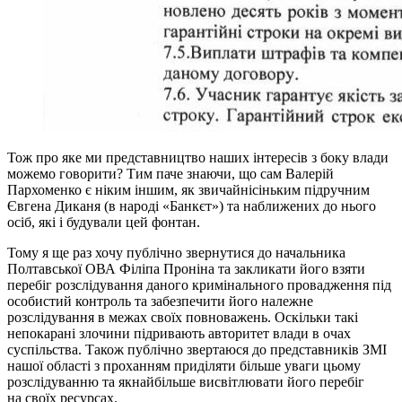
Тож про яке ми представництво наших інтересів з боку влади
можемо говорити? Тим паче знаючи, що сам Валерій
Пархоменко є ніким іншим, як звичайнісіньким підручним
Євгена Диканя (в народі «Банкєт») та наближених до нього
осіб, які і будували цей фонтан.
Тому я ще раз хочу публічно звернутися до начальника
Полтавської ОВА Філіпа Проніна та закликати його взяти
перебіг розслідування даного кримінального провадження під
особистий контроль та забезпечити його належне
розслідування в межах своїх повноважень. Оскільки такі
непокарані злочини підривають авторитет влади в очах
суспільства. Також публічно звертаюся до представників ЗМІ
нашої області з проханням приділяти більше уваги цьому
розслідуванню та якнайбільше висвітлювати його перебіг
на своїх ресурсах.