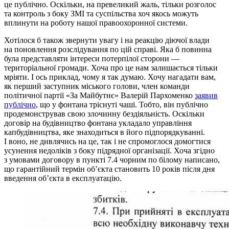
це публічно. Оскільки, на превеликий жаль, тільки розголос
та контроль з боку ЗМІ та суспільства хоч якось можуть
вплинути на роботу нашої правоохоронної системи.
Хотілося б також звернути увагу і на реакцію діючої влади
на поновлення розслідування по цій справі. Яка б повинна
була представляти інтереси потерпілої сторони —
територіальної громади. Хоча про це нам залишається тільки
мріяти. І ось приклад, чому я так думаю. Хочу нагадати вам,
як перший заступник міського голови, член команди
політичної партії «За Майбутнє» Валерій Пархоменко
заявив
публічно
, що у фонтана тріснуті чаші. Тобто, він публічно
продемонстрував свою злочинну бездіяльність. Оскільки
договір на будівництво фонтана укладало управління
капбудівництва, яке знаходиться в його підпорядкуванні.
І воно, не дивлячись на це, так і не спромоглося домогтися
усунення недоліків з боку підрядної організації. Хоча згідно
з умовами договору в пункті 7.4 чорним по білому написано,
що гарантійний термін об’єкта становить 10 років після дня
введення об’єкта в експлуатацію.