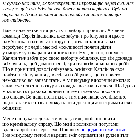
Я думаю над тим, як розсекретити інформацію через суд. Але
знову ж цей суд Удовіченка, його син там керівник. Будемо
боротися. Люди мають знати правду і гнати в шию цих
корупціонерів.
Вже минає четвертий рік, як ті вибори пройшли. А члени
команди Сергія Іващенка вже забули про існування цього
пам’ятника полтавській корупції, хоча останній зараз
перебуває у владі і має всі можливості почати діяти
у напрямку покарання винних осіб. Ну і, звісно, популіст
Каплін теж забув про свою виборчу обіцянку, що він докладе
всіх зусиль, щоб домогтися відкриття актів виконаних робіт.
Що в принципі доволі очікувано, оскільки Каплін за своє
політичне існування дав стільки обіцянок, що їх просто
неможливо всі запам’ятати. А у підсумку виборчий ажіотаж
зник, суспільство пожурило владу і все закінчилося. Що і дало
можливість правоохоронній системі тихенько поховати
цю справу. Бо наші політики, а тим паче наше суспільство,
рідко в таких справах можуть піти до кінця або стримати свої
обіцянки.
Мене спонукало докласти всіх зусиль, щоб поновити
цю кримінальну справу. Що мені з великими потугами
вдалося зробити через суд. Про що я
нещодавно вже писав
.
І на минулому тижні я нарешті зміг отримати на руки витяг