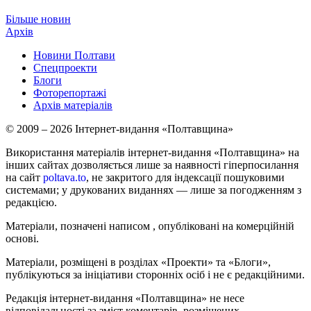
Більше новин
Архів
Новини Полтави
Спецпроекти
Блоги
Фоторепортажі
Архів матеріалів
© 2009 – 2026 Інтернет-видання «Полтавщина»
Використання матеріалів інтернет-видання «Полтавщина» на
інших сайтах дозволяється лише за наявності гіперпосилання
на сайт
poltava.to
, не закритого для індексації пошуковими
системами; у друкованих виданнях — лише за погодженням з
редакцією.
Матеріали, позначені написом
, опубліковані на комерційній
основі.
Матеріали, розміщені в розділах «Проекти» та «Блоги»,
публікуються за ініціативи сторонніх осіб і не є редакційними.
Редакція інтернет-видання «Полтавщина» не несе
відповідальності за зміст коментарів, розміщених