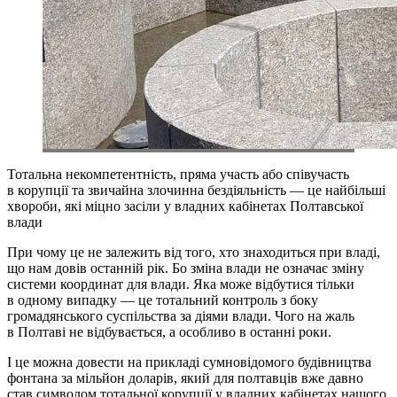
Тотальна некомпетентність, пряма участь або співучасть
в корупції та звичайна злочинна бездіяльність — це найбільші
хвороби, які міцно засіли у владних кабінетах Полтавської
влади
При чому це не залежить від того, хто знаходиться при владі,
що нам довів останній рік. Бо зміна влади не означає зміну
системи координат для влади. Яка може відбутися тільки
в одному випадку — це тотальний контроль з боку
громадянського суспільства за діями влади. Чого на жаль
в Полтаві не відбувається, а особливо в останні роки.
І це можна довести на прикладі сумновідомого будівництва
фонтана за мільйон доларів, який для полтавців вже давно
став символом тотальної корупції у владних кабінетах нашого