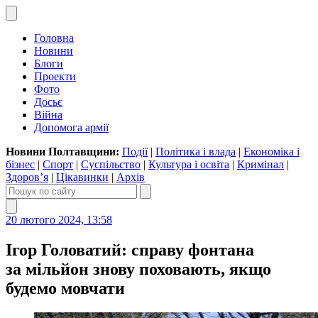
Головна
Новини
Блоги
Проекти
Фото
Досьє
Війна
Допомога армії
Новини Полтавщини:
Події
|
Політика і влада
|
Економіка і
бізнес
|
Спорт
|
Суспільство
|
Культура і освіта
|
Кримінал
|
Здоров’я
|
Цікавинки
|
Архів
20 лютого 2024, 13:58
Ігор Головатий: справу фонтана
за мільйон знову поховають, якщо
будемо мовчати