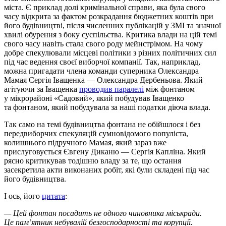
міста. Є приклад долі кримінальної справи, яка була свого
часу відкрита за фактом розкрадання бюджетних коштів при
його будівництві, після численних публікацій у ЗМІ та значної
хвилі обурення з боку суспільства. Критика влади на цій темі
свого часу навіть стала свого роду мейнстрімом. На чому
добре спекулювали місцеві політики з різних політичних сил
під час ведення своєї виборчої компанії. Так, наприклад,
можна пригадати члена команди суперника Олександра
Мамая Сергія Іващенка — Олександра Дербеньова. Який
агітуючи за Іващенка
проводив паралелі
між фонтаном
у мікрорайоні «Садовий», який побудував Іващенко
та фонтаном, який побудувала за наші податки діюча влада.
Так само на темі будівництва фонтана не обійшлося і без
передвиборчих спекуляцій сумновідомого популіста,
колишнього підручного Мамая, який зараз вже
прислуговується Євгену Диканю — Сергія Капліна. Який
рясно критикував тодішню владу за те, що остання
засекретила акти виконаних робіт, які були складені під час
його будівництва.
І ось, його
цитата
:
— Цей фонтан посадить не одного чиновника міськради.
Це пам’ятник небувалій безгосподарності та корупції.