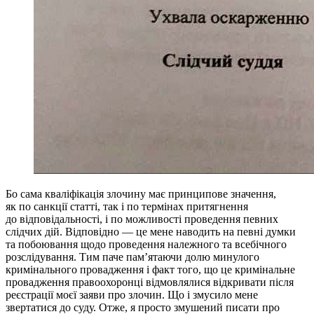
Бо сама кваліфікація злочину має принципове значення,
як по санкції статті, так і по термінах притягнення
до відповідальності, і по можливості проведення певних
слідчих дій. Відповідно — це мене наводить на певні думки
та побоювання щодо проведення належного та всебічного
розслідування. Тим паче пам’ятаючи долю минулого
кримінального провадження і факт того, що це кримінальне
провадження правоохоронці відмовлялися відкривати після
реєстрації моєї заяви про злочин. Що і змусило мене
звертатися до суду. Отже, я просто змушений писати про