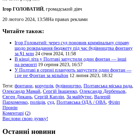
Ігор ГОЛОВАТИЙ
, громадський діяч
20 лютого 2024, 13:58
На правах реклами
Читайте також:
Ігор Головатий: через суд поновив кримінальну справу
щодо розкрадання бюджету під час будівництва фонтану
за $1 млн
24 січня 2024, 11:58
В кінці літа у Полтаві запустили один фонтан — інші
на ремонті
19 серпня 2023, 16:57
У Полтаві в серпні планують запустити один фонтан —
і це не Фонтан за мільйон
12 липня 2023, 18:32
Теги:
фонтани
,
корупція
,
будівництво
,
Полтавська міська рада
,
Олександр Мамай
,
Сергій Іващенко
,
Олександр Дербеньов
,
Євген Дикань
,
Сергій Каплін
,
За майбутнє
,
Валерій
Пархоменко
,
поліція
,
суд
,
Полтавська ОДА / ОВА
,
Філіп
Пронін
Коментарі
(
2
)
Вислови свою думку!
Останні новини