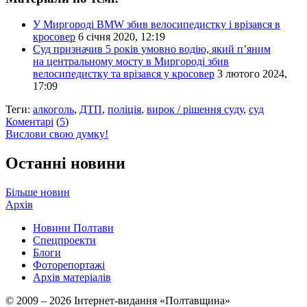
У Миргороді BMW збив велосипедистку і врізався в
кросовер
6 січня 2020, 12:19
Суд призначив 5 років умовно водію, який п’яним
на центральному мосту в Миргороді збив
велосипедистку та врізався у кросовер
3 лютого 2024,
17:09
Теги:
алкоголь
,
ДТП
,
поліція
,
вирок / рішення суду
,
суд
Коментарі
(
5
)
Вислови свою думку!
Останні новини
Більше новин
Архів
Новини Полтави
Спецпроекти
Блоги
Фоторепортажі
Архів матеріалів
© 2009 – 2026 Інтернет-видання «Полтавщина»