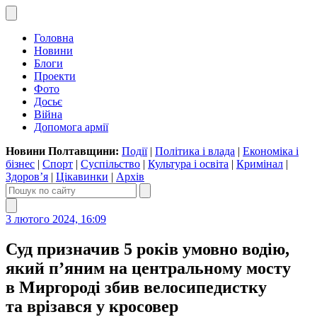
Головна
Новини
Блоги
Проекти
Фото
Досьє
Війна
Допомога армії
Новини Полтавщини:
Події
|
Політика і влада
|
Економіка і
бізнес
|
Спорт
|
Суспільство
|
Культура і освіта
|
Кримінал
|
Здоров’я
|
Цікавинки
|
Архів
3 лютого 2024, 16:09
Суд призначив 5 років умовно водію,
який п’яним на центральному мосту
в Миргороді збив велосипедистку
та врізався у кросовер