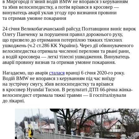
в Миргороді п’яний водій BMW не впорався з керуванням
та збив велосипедистку, а потім врізався в кросовер —
винуватець аварії уклав угоду про визнання провини
та отримав умовне покарання
24 січня Великобагачанський райсуд Полтавщини виніс вирок
Олегу Панченку за порушення правил дорожнього руху,
що призвело до отримання потерпілою тяжких тілесних
ушкоджень (ч.2 ст.286 КК України). Через дії обвинуваченого
велосипедистка отримала численні переломи та рвані рани,
а водій кросовера — легкі тілесні ушкодження. Винуватець
аварії провину визнав та отримав умовне покарання.
Нагадаємо, що аварія
сталася
вранці 6 січня 2020-го року.
Водій BMW не впорався з керуванням під час виїзду
на зустрічну смугу, збив велосипедистку та врізався
в кросовер Hyundai Tucson. В результаті ДТП 66-річна жінка-
велосипедист отримала тяжкі травми — її госпіталізували
до лікарні.