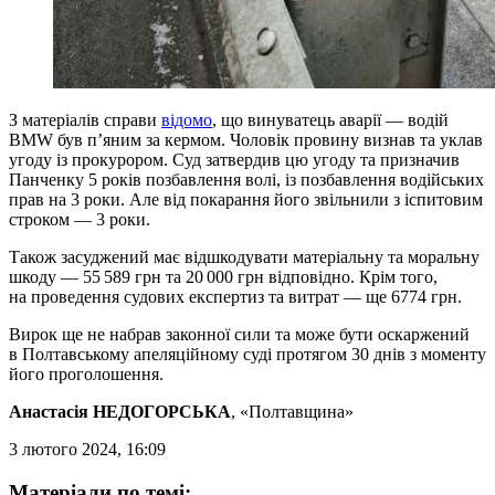
З матеріалів справи
відомо
, що винуватець аварії — водій
BMW був п’яним за кермом. Чоловік провину визнав та уклав
угоду із прокурором. Суд затвердив цю угоду та призначив
Панченку 5 років позбавлення волі, із позбавлення водійських
прав на 3 роки. Але від покарання його звільнили з іспитовим
строком — 3 роки.
Також засуджений має відшкодувати матеріальну та моральну
шкоду — 55 589 грн та 20 000 грн відповідно. Крім того,
на проведення судових експертиз та витрат — ще 6774 грн.
Вирок ще не набрав законної сили та може бути оскаржений
в Полтавському апеляційному суді протягом 30 днів з моменту
його проголошення.
Анастасія НЕДОГОРСЬКА
, «Полтавщина»
3 лютого 2024, 16:09
Матеріали по темі: