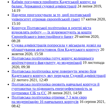
Кабмін погодився прийняти Кадетський корпус на
баланс Державної судової адміністрації
24 липня 2019,
14:19
Нардепи проголосували за те, щоб полтавський
університет отримав європейський грант
17 квітня 2020,
15:10
Корпуси Полтавської політехніки в центрі міста
відновлять роботу — їх відремонтують за кошти
Європейського інвестиційного банку
29 квітня 2020,
08:28
Судова адміністрація попросила у міськради дозвіл на
облаштування автостоянок біля Кадетського корпусу
20
жовтня 2020, 15:58
Полтавська політехніка готує корпус колишнього
архітектурного факультету до модернізації
19 листопада
2020, 09:38
Полтавська політехніка хоче повернути землю біля
Кадетського корпусу, яку передали Судовій адміністрації
22 лютого 2021, 12:49
Полтавська політехніка оновить навчальні корпуси й
гуртожитки та підвищить енергоефективність за
підтримки ЄІБ та ЄС
28 липня 2021, 14:58
Полтавська політехніка отримає 7,3 млн євро
на модернізацію 16 навчальних корпусів
16 серпня 2021,
08:42