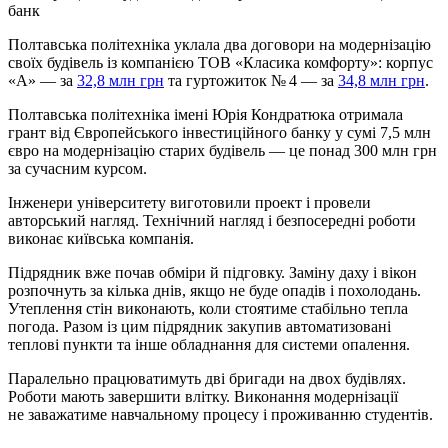
банк
Полтавська політехніка уклала два договори на модернізацію
своїх будівель із компанією ТОВ «Класика комфорту»: корпус
«А» — за
32,8 млн грн
та гуртожиток № 4 — за
34,8 млн грн
.
Полтавська політехніка імені Юрія Кондратюка отримала
грант від Європейського інвестиційного банку у сумі 7,5 млн
євро на модернізацію старих будівель — це понад 300 млн грн
за сучасним курсом.
Інженери університету виготовили проект і провели
авторський нагляд. Технічний нагляд і безпосередні роботи
виконає київська компанія.
Підрядник вже почав обміри й підговку. Заміну даху і вікон
розпочнуть за кілька днів, якщо не буде опадів і похолодань.
Утеплення стін виконають, коли стоятиме стабільно тепла
погода. Разом із цим підрядник закупив автоматизовані
теплові пункти та інше обладнання для системи опалення.
Паралельно працюватимуть дві бригади на двох будівлях.
Роботи мають завершити влітку. Виконання модернізації
не заважатиме навчальному процесу і проживанню студентів.