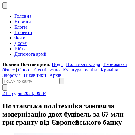
Головна
Новини
Блоги
Проекти
Фото
Досьє
Війна
Допомога армії
Новини Полтавщини:
Події
|
Політика і влада
|
Економіка і
бізнес
|
Спорт
|
Суспільство
|
Культура і освіта
|
Кримінал
|
Здоров’я
|
Цікавинки
|
Архів
23 грудня 2023, 09:34
Полтавська політехніка замовила
модернізацію двох будівель за 67 млн
грн гранту від Європейського банку