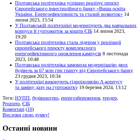
Полтавська політехніка успішно реалізує проєкт
Європейського інвестиційного банку «Вища освіта
України. Енергоефективність та сталий розвиток»
14
липня 2023, 15:54
У Полтавській політехніці модернізують два навчальних
корпуси й гуртожиток за кошти ЄІБ
14 липня 2023,
19:20
Полтавська політехніка стала лідером у реалізації
європейського проєкту комплексного
енергоефективного оновлення кампусів
8 листопада
2023, 10:48
Полтавська політехніка замовила модернізацію двох
будівель за 67 млн грн гранту від Європейського банку
23 грудня 2023, 10:34
У політехніці виконують гідроізоляцію А-корпусу
та заміну даху на гуртожитку
19 березня 2024, 13:12
Теги:
НУПП
,
будівництво
,
енергозбереження
,
тендер
,
Prozorro
,
ЄІБ
Коментарі
(
10
)
Вислови свою думку!
Останні новини