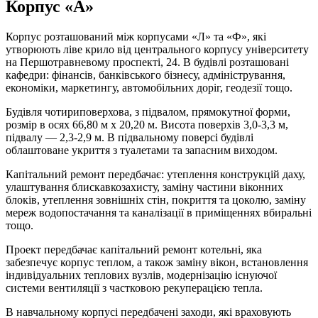
Корпус «А»
Корпус розташований між корпусами «Л» та «Ф», які
утворюють ліве крило від центрального корпусу університету
на Першотравневому проспекті, 24. В будівлі розташовані
кафедри: фінансів, банківського бізнесу, адміністрування,
економіки, маркетингу, автомобільних доріг, геодезії тощо.
Будівля чотириповерхова, з підвалом, прямокутної форми,
розмір в осях 66,80 м х 20,20 м. Висота поверхів 3,0-3,3 м,
підвалу — 2,3-2,9 м. В підвальному поверсі будівлі
облаштоване укриття з туалетами та запасним виходом.
Капітальний ремонт передбачає: утеплення конструкцій даху,
улаштування блискавкозахисту, заміну частини віконних
блоків, утеплення зовнішніх стін, покриття та цоколю, заміну
мереж водопостачання та каналізації в приміщеннях вбиральні
тощо.
Проект передбачає капітальний ремонт котельні, яка
забезпечує корпус теплом, а також заміну вікон, встановлення
індивідуальних теплових вузлів, модернізацію існуючої
системи вентиляції з частковою рекуперацією тепла.
В навчальному корпусі передбачені заходи, які враховують