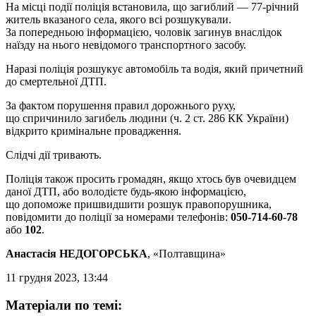
На місці події поліція встановила, що загиблий — 77-річний
житель вказаного села, якого всі розшукували.
За попередньою інформацією, чоловік загинув внаслідок
наїзду на нього невідомого транспортного засобу.
Наразі поліція розшукує автомобіль та водія, який причетний
до смертельної ДТП.
За фактом порушення правил дорожнього руху,
що спричинило загибель людини (ч. 2 ст. 286 КК України)
відкрито кримінальне провадження.
Слідчі дії тривають.
Поліція також просить громадян, якщо хтось був очевидцем
даної ДТП, або володієте будь-якою інформацією,
що допоможе пришвидшити розшук правопорушника,
повідомити до поліції за номерами телефонів:
050-714-60-78
або
102
.
Анастасія НЕДОГОРСЬКА
, «Полтавщина»
11 грудня 2023, 13:44
Матеріали по темі: