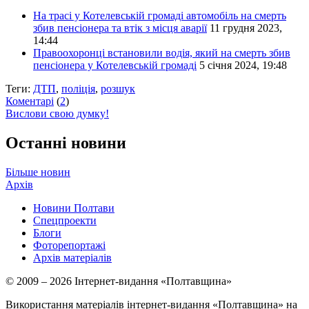
На трасі у Котелевській громаді автомобіль на смерть
збив пенсіонера та втік з місця аварії
11 грудня 2023,
14:44
Правоохоронці встановили водія, який на смерть збив
пенсіонера у Котелевській громаді
5 січня 2024, 19:48
Теги:
ДТП
,
поліція
,
розшук
Коментарі
(
2
)
Вислови свою думку!
Останні новини
Більше новин
Архів
Новини Полтави
Спецпроекти
Блоги
Фоторепортажі
Архів матеріалів
© 2009 – 2026 Інтернет-видання «Полтавщина»
Використання матеріалів інтернет-видання «Полтавщина» на