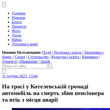
Головна
Новини
Блоги
Проекти
Фото
Досьє
Війна
Допомога армії
Новини Полтавщини:
Події
|
Політика і влада
|
Економіка і
бізнес
|
Спорт
|
Суспільство
|
Культура і освіта
|
Кримінал
|
Здоров’я
|
Цікавинки
|
Архів
11 грудня 2023, 13:44
На трасі у Котелевській громаді
автомобіль на смерть збив пенсіонера
та втік з місця аварії