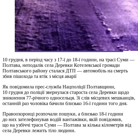
10 грудня, в період часу з 17-ї до 18-ї години, на трасі Суми —
Полтава, неподалік села Деревки Котелевської громади
Полтавського району сталася ДТП — автомобіль на смерть
збив пішохода та втік з місця аварії
Як повідомила прес-служба Нацполіції Полтавщини,
10 грудня до поліції звернулася староста села Деревки щодо
зникнення 77-річного односельця. Зі слів місцевих мешканців,
останній раз чоловіка бачили близько 16-ї години того дня.
Правоохоронці розпочали пошуки, а близько 18-ї години
до них зателефонував водій вантажівки, якій повідомив,
що на узбіччі траси Суми — Полтава за кілька кілометрів від
села Деревки лежить тіло людини.