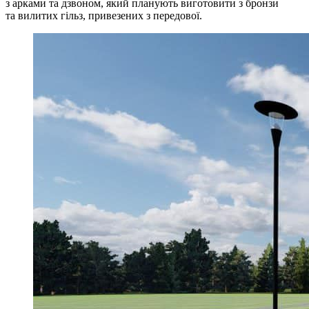
з арками та дзвоном, який планують виготовити з бронзи
та вилитих гільз, привезених з передової.