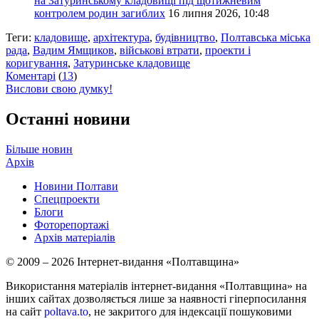
на Затуринському кладовищі під щотижневим
контролем родин загиблих
16 липня 2026, 10:48
Теги:
кладовище
,
архітектура
,
будівництво
,
Полтавська міська
рада
,
Вадим Ямщиков
,
військові втрати
,
проекти і
коригування
,
Затуринське кладовище
Коментарі
(
13
)
Вислови свою думку!
Останні новини
Більше новин
Архів
Новини Полтави
Спецпроекти
Блоги
Фоторепортажі
Архів матеріалів
© 2009 – 2026 Інтернет-видання «Полтавщина»
Використання матеріалів інтернет-видання «Полтавщина» на
інших сайтах дозволяється лише за наявності гіперпосилання
на сайт
poltava.to
, не закритого для індексації пошуковими