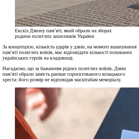
Екскіз Дзвону пам’яті, який обрали на зборах
родини полеглих захисників України
За концепцією, кількість ударів у дзвін, на момент вшанування
пам’яті полеглих воїнів, має відповідати кількості похованих
українських героїв на кладовищі.
Нагадаємо, що за бажанням рідних полеглих воїнів, Дзвін
пам’яті обрали замість раніше спроєктованого козацького
хреста: його розмір не відповідав масштабам меморіалу.