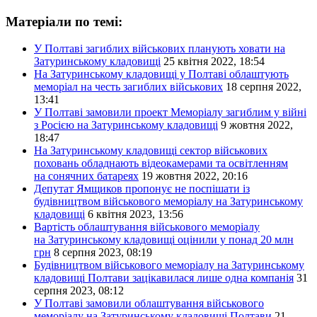
Матеріали по темі:
У Полтаві загиблих військових планують ховати на
Затуринському кладовищі
25 квітня 2022, 18:54
На Затуринському кладовищі у Полтаві облаштують
меморіал на честь загиблих військових
18 серпня 2022,
13:41
У Полтаві замовили проект Меморіалу загиблим у війні
з Росією на Затуринському кладовищі
9 жовтня 2022,
18:47
На Затуринському кладовищі сектор військових
поховань обладнають відеокамерами та освітленням
на сонячних батареях
19 жовтня 2022, 20:16
Депутат Ямщиков пропонує не поспішати із
будівництвом військового меморіалу на Затуринському
кладовищі
6 квітня 2023, 13:56
Вартість облаштування військового меморіалу
на Затуринському кладовищі оцінили у понад 20 млн
грн
8 серпня 2023, 08:19
Будівництвом військового меморіалу на Затуринському
кладовищі Полтави зацікавилася лише одна компанія
31
серпня 2023, 08:12
У Полтаві замовили облаштування військового
меморіалу на Затуринському кладовищі Полтави
21