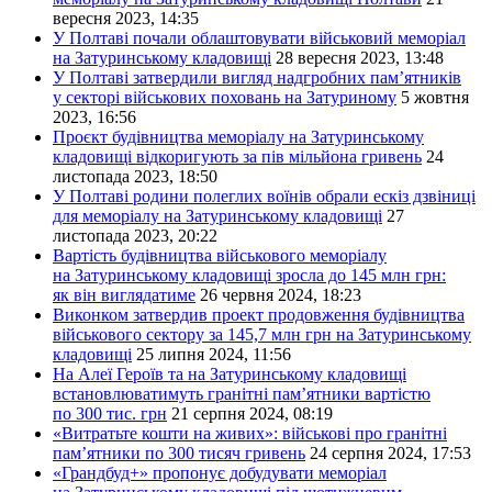
вересня 2023, 14:35
У Полтаві почали облаштовувати військовий меморіал
на Затуринському кладовищі
28 вересня 2023, 13:48
У Полтаві затвердили вигляд надгробних пам’ятників
у секторі військових поховань на Затуриному
5 жовтня
2023, 16:56
Проєкт будівництва меморіалу на Затуринському
кладовищі відкоригують за пів мільйона гривень
24
листопада 2023, 18:50
У Полтаві родини полеглих воїнів обрали ескіз дзвіниці
для меморіалу на Затуринському кладовищі
27
листопада 2023, 20:22
Вартість будівництва військового меморіалу
на Затуринському кладовищі зросла до 145 млн грн:
як він виглядатиме
26 червня 2024, 18:23
Виконком затвердив проект продовження будівництва
військового сектору за 145,7 млн грн на Затуринському
кладовищі
25 липня 2024, 11:56
На Алеї Героїв та на Затуринському кладовищі
встановлюватимуть гранітні пам’ятники вартістю
по 300 тис. грн
21 серпня 2024, 08:19
«Витратьте кошти на живих»: військові про гранітні
пам’ятники по 300 тисяч гривень
24 серпня 2024, 17:53
«Грандбуд+» пропонує добудувати меморіал