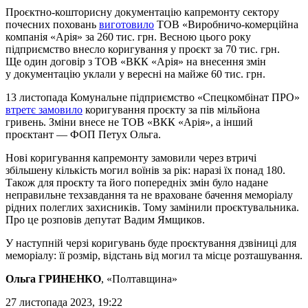
Проєктно-кошторисну документацію капремонту сектору
почесних поховань
виготовило
ТОВ «Виробничо-комерційна
компанія «Арія» за 260 тис. грн. Весною цього року
підприємство внесло коригування у проєкт за 70 тис. грн.
Ще один договір з ТОВ «ВКК «Арія» на внесення змін
у документацію уклали у вересні на майже 60 тис. грн.
13 листопада Комунальне підприємство «Спецкомбінат ПРО»
втретє замовило
коригування проєкту за пів мільйона
гривень. Зміни внесе не ТОВ «ВКК «Арія», а інший
проєктант — ФОП Петух Ольга.
Нові коригування капремонту замовили через втричі
збільшену кількість могил воїнів за рік: наразі їх понад 180.
Також для проєкту та його попередніх змін було надане
неправильне техзавдання та не враховане бачення меморіалу
рідних полеглих захисників. Тому замінили проєктувальника.
Про це розповів депутат Вадим Ямщиков.
У наступній черзі коригувань буде проєктування дзвіниці для
меморіалу: її розмір, відстань від могил та місце розташування.
Ольга ГРИНЕНКО
, «Полтавщина»
27 листопада 2023, 19:22