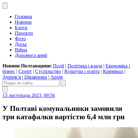
Головна
Новини
Блоги
Проекти
Фото
Досьє
Війна
Допомога армії
Новини Полтавщини:
Події
|
Політика і влада
|
Економіка і
бізнес
|
Спорт
|
Суспільство
|
Культура і освіта
|
Кримінал
|
Здоров’я
|
Цікавинки
|
Архів
13 листопада 2023, 09:56
У Полтаві комунальники замовили
три катафалки вартістю 6,4 млн грн