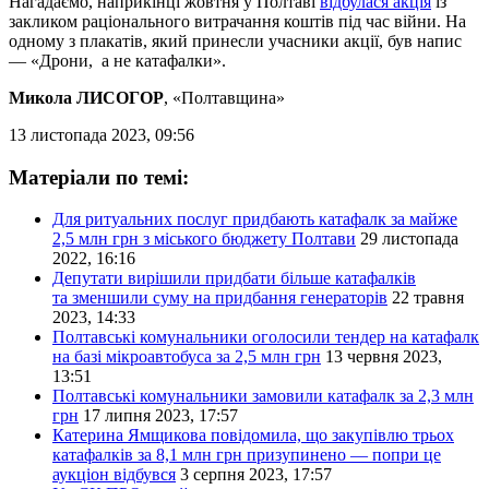
Нагадаємо, наприкінці жовтня у Полтаві
відбулася акція
із
закликом раціонального витрачання коштів під час війни. На
одному з плакатів, який принесли учасники акції, був напис
— «Дрони, а не катафалки».
Микола ЛИСОГОР
, «Полтавщина»
13 листопада 2023, 09:56
Матеріали по темі:
Для ритуальних послуг придбають катафалк за майже
2,5 млн грн з міського бюджету Полтави
29 листопада
2022, 16:16
Депутати вирішили придбати більше катафалків
та зменшили суму на придбання генераторів
22 травня
2023, 14:33
Полтавські комунальники оголосили тендер на катафалк
на базі мікроавтобуса за 2,5 млн грн
13 червня 2023,
13:51
Полтавські комунальники замовили катафалк за 2,3 млн
грн
17 липня 2023, 17:57
Катерина Ямщикова повідомила, що закупівлю трьох
катафалків за 8,1 млн грн призупинено — попри це
аукціон відбувся
3 серпня 2023, 17:57