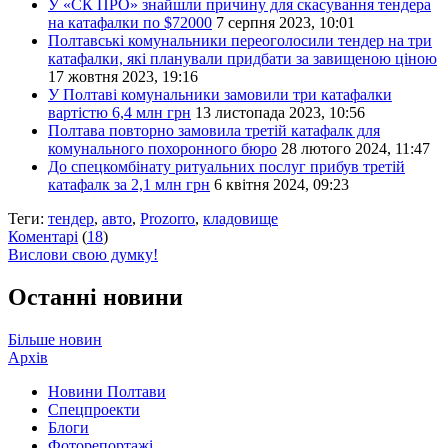
У «СК ПРО» знайшли причину для скасування тендера
на катафалки по $72000
7 серпня 2023, 10:01
Полтавські комунальники переоголосили тендер на три
катафалки, які планували придбати за завищеною ціною
17 жовтня 2023, 19:16
У Полтаві комунальники замовили три катафалки
вартістю 6,4 млн грн
13 листопада 2023, 10:56
Полтава повторно замовила третій катафалк для
комунального похоронного бюро
28 лютого 2024, 11:47
До спецкомбінату ритуальних послуг прибув третій
катафалк за 2,1 млн грн
6 квітня 2024, 09:23
Теги:
тендер
,
авто
,
Prozorro
,
кладовище
Коментарі
(
18
)
Вислови свою думку!
Останні новини
Більше новин
Архів
Новини Полтави
Спецпроекти
Блоги
Фоторепортажі