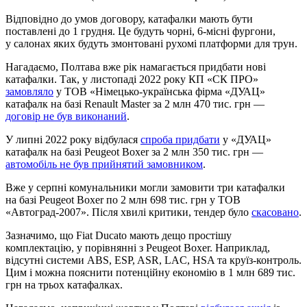
Відповідно до умов договору, катафалки мають бути
поставлені до 1 грудня. Це будуть чорні, 6-місні фургони,
у салонах яких будуть змонтовані рухомі платформи для трун.
Нагадаємо, Полтава вже рік намагається придбати нові
катафалки. Так, у листопаді 2022 року КП «СК ПРО»
замовляло
у ТОВ «Німецько-українська фірма «ДУАЦ»
катафалк на базі Renault Master за 2 млн 470 тис. грн —
договір не був виконаний
.
У липні 2022 року відбулася
спроба придбати
у «ДУАЦ»
катафалк на базі Peugeot Boxer за 2 млн 350 тис. грн —
автомобіль не був прийнятий замовником
.
Вже у серпні комунальники могли замовити три катафалки
на базі Peugeot Boxer по 2 млн 698 тис. грн у ТОВ
«Автоград-2007». Після хвилі критики, тендер було
скасовано
.
Зазначимо, що Fiat Ducato мають дещо простішу
комплектацію, у порівнянні з Peugeot Boxer. Наприклад,
відсутні системи ABS, ESP, ASR, LAC, HSA та круїз-контроль.
Цим і можна пояснити потенційну економію в 1 млн 689 тис.
грн на трьох катафалках.