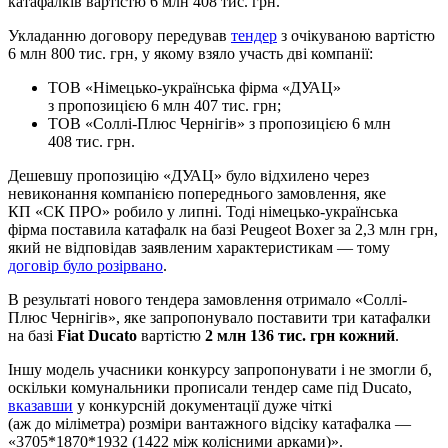
катафалків вартістю 6 млн 408 тис. грн.
Укладанню договору передував
тендер
з очікуваною вартістю
6 млн 800 тис. грн, у якому взяло участь дві компанії:
ТОВ «Німецько-українська фірма «ДУАЦ»
з пропозицією 6 млн 407 тис. грн;
ТОВ «Соллі-Плюс Чернігів» з пропозицією 6 млн
408 тис. грн.
Дешевшу пропозицію «ДУАЦ» було відхилено через
невиконання компанією попереднього замовлення, яке
КП «СК ПРО» робило у липні. Тоді німецько-українська
фірма поставила катафалк на базі Peugeot Boxer за 2,3 млн грн,
який не відповідав заявленим характеристикам — тому
договір було розірвано
.
В результаті нового тендера замовлення отримало «Соллі-
Плюс Чернігів», яке запропонувало поставити три катафалки
на базі
Fiat Ducato
вартістю
2 млн 136 тис. грн кожний
.
Іншу модель учасники конкурсу запропонувати і не змогли б,
оскільки комунальники прописали тендер саме під Ducato,
вказавши
у конкурсній документації дуже чіткі
(аж до міліметра) розміри вантажного відсіку катафалка —
«3705*1870*1932 (1422 між колісними арками)».