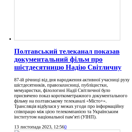
Полтавський телеканал показав
документальний фільм про
шістдесятницю Надію Світличну
87-ій річниці від дня народження активної учасниці руху
шістдесятників, правозахисниці, публіцистки,
мемуаристки, філологині Надії Світличної було
присвячено показ короткометражного документального
фільму на полтавському телеканалі «Місто+».
Трансляція відбулася у межах угоди про інформаційну
співпрацю між цією телекомпанією та Українським
інститутом національної пам’яті (УІНП).
13 листопада 2023, 12:56
0