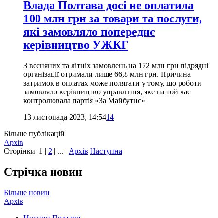
Влада Полтава досі не оплатила
100 млн грн за товари та послуги,
які замовляло попереднє
керівництво УЖКГ
З весняних та літніх замовлень на 172 млн грн підрядні
організації отримали лише 66,8 млн грн. Причина
затримок в оплатах може полягати у тому, що роботи
замовляло керівництво управління, яке на той час
контролювала партія «За Майбутнє»
13 листопада 2023, 14:54
14
Більше публікацій
Архів
Сторінки:
1
|
2
| ... |
Архів
Наступна
Стрічка новин
Більше новин
Архів
Новини Полтави