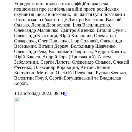
Упродовж останнього тижня офіційні джерела
повідомили про загибель на війні проти російських
окупантів ще 32 військових, чиї життя були пов’язані з
Полтавською областю. Це Дмитро Колісник, Валерій
Фалько, Леонід Дериволков, Ілля Василищенко,
Олександр Маловічко, Дмитро Лизенко, Віталій Сукач,
Олександр Квасниця, Юрій Килюшик, Олександр
Овчаренко, Олег Павленко, Ігор Соловей, Олександр
Васецький, Віталій Деркач, Володимир Шевченко,
Олександр Рева, Володимир Гавриляк, Андрій Кикоть,
Юрій Бакрев, Андрій Гора (Присяжний), Артем
Заболотний, Сергій Ляпота, Олександр Сіньков, Олексій
Фесенко, Олександр Коровіцин, Антон Литвин,
Костянтин Метелін, Олексій Шевченко, Руслан Фенько,
Валентин Голуб, Сергій Богушевський та Владислав
Короп.
13 листопада 2023, 09:04
0