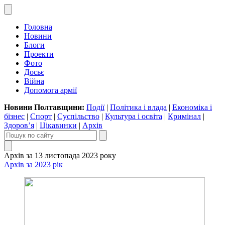
Головна
Новини
Блоги
Проекти
Фото
Досьє
Війна
Допомога армії
Новини Полтавщини:
Події
|
Політика і влада
|
Економіка і
бізнес
|
Спорт
|
Суспільство
|
Культура і освіта
|
Кримінал
|
Здоров’я
|
Цікавинки
|
Архів
Архів за 13 листопада 2023 року
Архів за 2023 рік