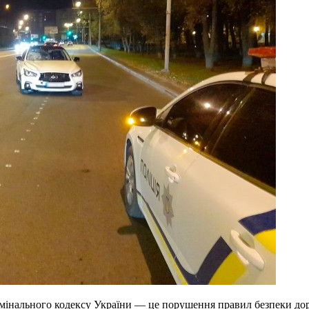
римінального кодексу України — це порушення правил безпеки до