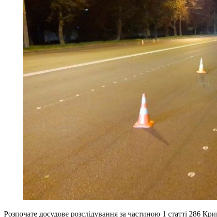
Розпочате досудове розслідування за частиною 1 статті 286 К