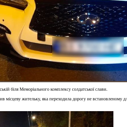
ській біля Меморіального комплексу солдатської слави.
бив місцеву жительку, яка переходила дорогу не встановленому дл