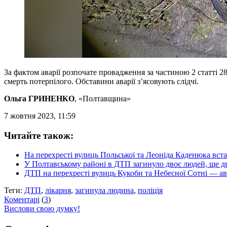
За фактом аварії розпочате провадження за частиною 2 статті
смерть потерпілого. Обставини аварії з’ясовують слідчі.
Ольга ГРИНЕНКО
, «Полтавщина»
7 жовтня 2023, 11:59
Читайте також:
На перехресті вулиць Польської та Леоніда Каденюка вста
У Полтавському районі в ДТП загинуло двоє людей, ще дв
ДТП на перехресті вулиць Кукоби та Небесної Сотні — ав
Теги:
ДТП
,
лікарня
,
загинула людина
,
поліція
Коментарі
(
3
)
Вислови свою думку!