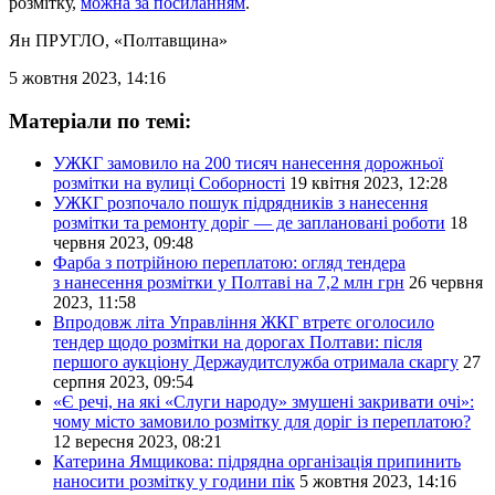
розмітку,
можна за посиланням
.
Ян ПРУГЛО
, «Полтавщина»
5 жовтня 2023, 14:16
Матеріали по темі:
УЖКГ замовило на 200 тисяч нанесення дорожньої
розмітки на вулиці Соборності
19 квітня 2023, 12:28
УЖКГ розпочало пошук підрядників з нанесення
розмітки та ремонту доріг — де заплановані роботи
18
червня 2023, 09:48
Фарба з потрійною переплатою: огляд тендера
з нанесення розмітки у Полтаві на 7,2 млн грн
26 червня
2023, 11:58
Впродовж літа Управління ЖКГ втретє оголосило
тендер щодо розмітки на дорогах Полтави: після
першого аукціону Держаудитслужба отримала скаргу
27
серпня 2023, 09:54
«Є речі, на які «Слуги народу» змушені закривати очі»:
чому місто замовило розмітку для доріг із переплатою?
12 вересня 2023, 08:21
Катерина Ямщикова: підрядна організація припинить
наносити розмітку у години пік
5 жовтня 2023, 14:16