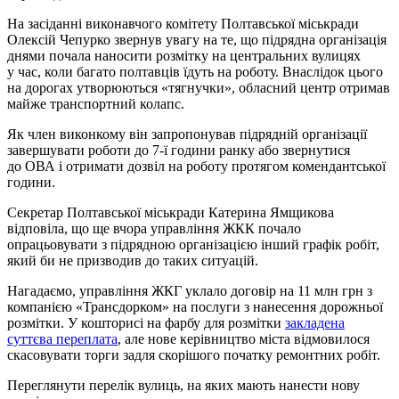
На засіданні виконавчого комітету Полтавської міськради
Олексій Чепурко звернув увагу на те, що підрядна організація
днями почала наносити розмітку на центральних вулицях
у час, коли багато полтавців їдуть на роботу. Внаслідок цього
на дорогах утворюються «тягнучки», обласний центр отримав
майже транспортний колапс.
Як член виконкому він запропонував підрядній організації
завершувати роботи до 7-ї години ранку або звернутися
до ОВА і отримати дозвіл на роботу протягом комендантської
години.
Секретар Полтавської міськради Катерина Ямщикова
відповіла, що ще вчора управління ЖКК почало
опрацьовувати з підрядною організацією інший графік робіт,
який би не призводив до таких ситуацій.
Нагадаємо, управління ЖКГ уклало договір на 11 млн грн з
компанією «Трансдорком» на послуги з нанесення дорожньої
розмітки. У кошторисі на фарбу для розмітки
закладена
суттєва переплата
, але нове керівництво міста відмовилося
скасовувати торги задля скорішого початку ремонтних робіт.
Переглянути перелік вулиць, на яких мають нанести нову