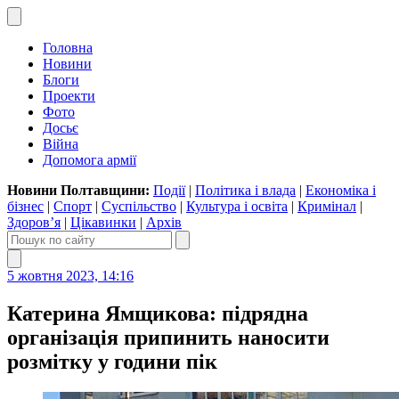
Головна
Новини
Блоги
Проекти
Фото
Досьє
Війна
Допомога армії
Новини Полтавщини:
Події
|
Політика і влада
|
Економіка і
бізнес
|
Спорт
|
Суспільство
|
Культура і освіта
|
Кримінал
|
Здоров’я
|
Цікавинки
|
Архів
5 жовтня 2023, 14:16
Катерина Ямщикова: підрядна
організація припинить наносити
розмітку у години пік