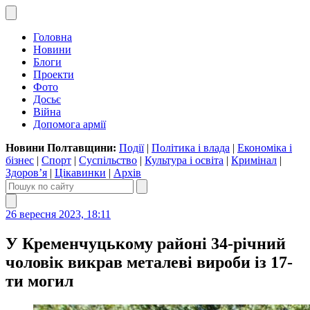
Головна
Новини
Блоги
Проекти
Фото
Досьє
Війна
Допомога армії
Новини Полтавщини:
Події
|
Політика і влада
|
Економіка і
бізнес
|
Спорт
|
Суспільство
|
Культура і освіта
|
Кримінал
|
Здоров’я
|
Цікавинки
|
Архів
26 вересня 2023, 18:11
У Кременчуцькому районі 34-річний
чоловік викрав металеві вироби із 17-
ти могил