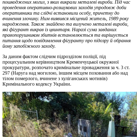
пошкоджених могил, з яких викрали металеві вироби. Під час
проведення оперативно-розшукових заходів упродовж доби
оперативники та слідчі встановили особу, причетну до
вчинення злочину. Ним виявився місцевий житель, 1989 року
народження. Також знайдено та вилучено металеві вироби,
які фігурант викрав із цвинтаря. Наразі сума завданих
правопорушником збитків встановлюється та вирішується
питання щодо повідомлення фігуранту про підозру й обрання
йому запобіжного заходу.
За даним фактом слідчим підрозділом поліції, під
процесуальним керівництвом Кременчуцької окружної
прокуратури, розпочато кримінальне провадження за ч. 3 ст.
297 (Наруга над могилою, іншим місцем поховання або над
тілом померлого, вчинене з хуліганських мотивів)
Кримінального кодексу України.