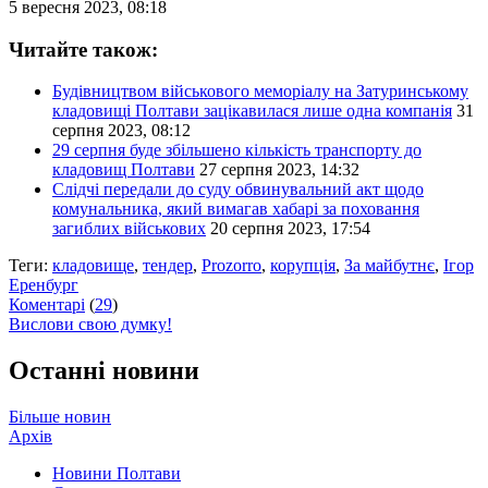
5 вересня 2023, 08:18
Читайте також:
Будівництвом військового меморіалу на Затуринському
кладовищі Полтави зацікавилася лише одна компанія
31
серпня 2023, 08:12
29 серпня буде збільшено кількість транспорту до
кладовищ Полтави
27 серпня 2023, 14:32
Слідчі передали до суду обвинувальний акт щодо
комунальника, який вимагав хабарі за поховання
загиблих військових
20 серпня 2023, 17:54
Теги:
кладовище
,
тендер
,
Prozorro
,
корупція
,
За майбутнє
,
Ігор
Еренбург
Коментарі
(
29
)
Вислови свою думку!
Останні новини
Більше новин
Архів
Новини Полтави