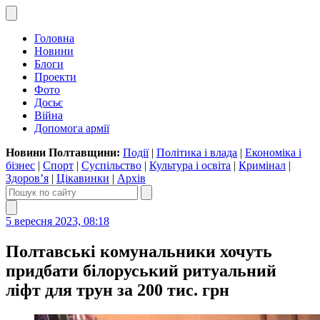
Головна
Новини
Блоги
Проекти
Фото
Досьє
Війна
Допомога армії
Новини Полтавщини:
Події
|
Політика і влада
|
Економіка і
бізнес
|
Спорт
|
Суспільство
|
Культура і освіта
|
Кримінал
|
Здоров’я
|
Цікавинки
|
Архів
5 вересня 2023, 08:18
Полтавські комунальники хочуть
придбати білоруський ритуальний
ліфт для трун за 200 тис. грн