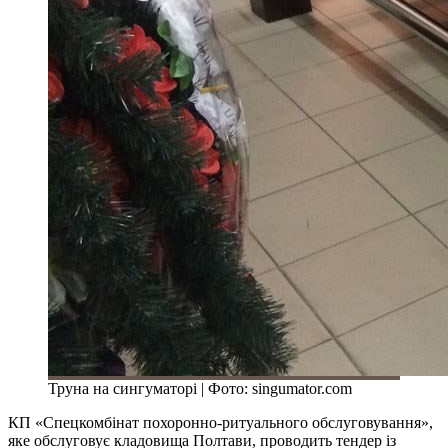
Труна на сингуматорі | Фото: singumator.com
КП «Спецкомбінат похоронно-ритуального обслуговування»,
яке обслуговує кладовища Полтави, проводить тендер із