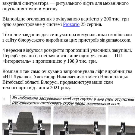
закупівлі сингуматора — ритуального ліфта для механічного
опускання труни в могилу.
Відповідне оголошення з очікуваною вартістю у 200 тис. грн
було зареєстроване у системі
Prozorro
25 серпня.
Технічне завдання для сингуматора комунальники скопіювали
з сайту білоруського виробника цих пристроїв singumator.com.
4 вересня відбулося розкриття пропозицій учасників закупівлі.
Передбачувано на неї заявився лише один учасник — ПП
«Інтердеталь» з пропозицією у 198,9 тис. грн.
Компанія так само очікувано запропонувала ліфт виробництва
«ИП Лукашок Александр Николаевич» з міста Новополоцьк
Вітебської області Білорусі, продемонструвавши скан
техпаспорта від липня 2021 року.