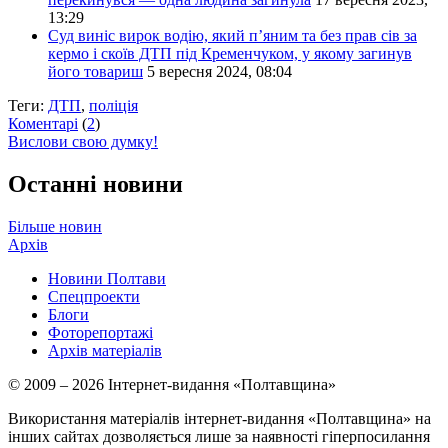
13:29
Суд виніс вирок водію, який п’яним та без прав сів за
кермо і скоїв ДТП під Кременчуком, у якому загинув
його товариш
5 вересня 2024, 08:04
Теги:
ДТП
,
поліція
Коментарі
(
2
)
Вислови свою думку!
Останні новини
Більше новин
Архів
Новини Полтави
Спецпроекти
Блоги
Фоторепортажі
Архів матеріалів
© 2009 – 2026 Інтернет-видання «Полтавщина»
Використання матеріалів інтернет-видання «Полтавщина» на
інших сайтах дозволяється лише за наявності гіперпосилання