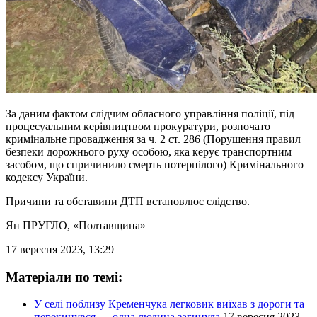
За даним фактом слідчим обласного управління поліції, під
процесуальним керівництвом прокуратури, розпочато
кримінальне провадження за ч. 2 ст. 286 (Порушення правил
безпеки дорожнього руху особою, яка керує транспортним
засобом, що спричинило смерть потерпілого) Кримінального
кодексу України.
Причини та обставини ДТП встановлює слідство.
Ян ПРУГЛО
, «Полтавщина»
17 вересня 2023, 13:29
Матеріали по темі:
У селі поблизу Кременчука легковик виїхав з дороги та
перекинувся — одна людина загинула
17 вересня 2023,