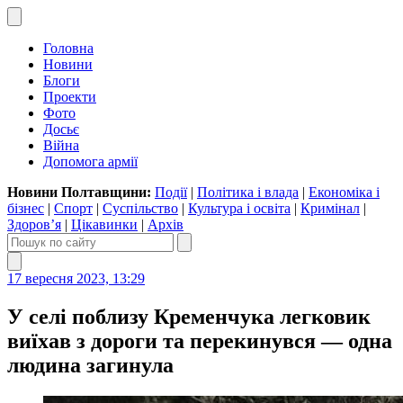
Головна
Новини
Блоги
Проекти
Фото
Досьє
Війна
Допомога армії
Новини Полтавщини:
Події
|
Політика і влада
|
Економіка і
бізнес
|
Спорт
|
Суспільство
|
Культура і освіта
|
Кримінал
|
Здоров’я
|
Цікавинки
|
Архів
17 вересня 2023, 13:29
У селі поблизу Кременчука легковик
виїхав з дороги та перекинувся — одна
людина загинула