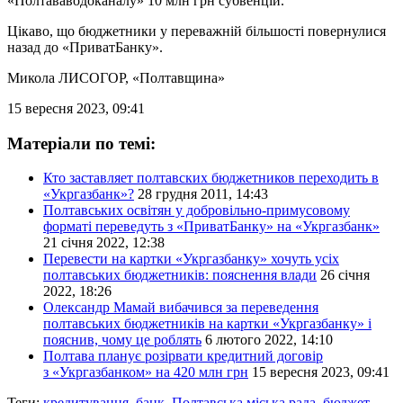
«Полтававодоканалу» 10 млн грн субвенцій.
Цікаво, що бюджетники у переважній більшості повернулися
назад до «ПриватБанку».
Микола ЛИСОГОР
, «Полтавщина»
15 вересня 2023, 09:41
Матеріали по темі:
Кто заставляет полтавских бюджетников переходить в
«Укргазбанк»?
28 грудня 2011, 14:43
Полтавських освітян у добровільно-примусовому
форматі переведуть з «ПриватБанку» на «Укргазбанк»
21 січня 2022, 12:38
Перевести на картки «Укргазбанку» хочуть усіх
полтавських бюджетників: пояснення влади
26 січня
2022, 18:26
Олександр Мамай вибачився за переведення
полтавських бюджетників на картки «Укргазбанку» і
пояснив, чому це роблять
6 лютого 2022, 14:10
Полтава планує розірвати кредитний договір
з «Укргазбанком» на 420 млн грн
15 вересня 2023, 09:41
Теги:
кредитування
,
банк
,
Полтавська міська рада
,
бюджет
,