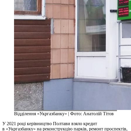
Відділення «Укргазбанку» | Фото: Анатолій Тітов
У 2021 році керівництво Полтави взяло кредит
в «Укргазбанку» на реконструкцію парків, ремонт проспектів,