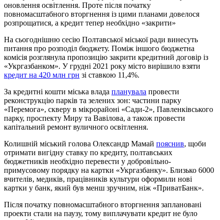
оновлення освітлення. Проте після початку
повномасштабного вторгнення із цими планами довелося
розпрощатися, а кредит тепер необхідно «закрити»
На сьогоднішню сесію Полтавської міської ради винесуть
питання про розподіл бюджету. Поміж іншого бюджетна
комісія розглянула пропозицію закрити кредитний договір із
«Укргазбанком». У грудні 2021 року місто вирішило взяти
кредит на 420 млн грн
зі ставкою 11,4%.
За кредитні кошти міська влада
планувала
провести
реконструкцію парків та зелених зон: частини парку
«Перемога», скверу в мікрорайоні «Сади-2», Павленківського
парку, проспекту Миру та Вавілова, а також провести
капітальний ремонт вуличного освітлення.
Колишній міський голова Олександр Мамай
пояснив
, щоби
отримати вигідну ставку по кредиту, полтавських
бюджетників необхідно перевести у добровільно-
примусовому порядку на картки «Укргазбанку». Близько 6000
вчителів, медиків, працівників культури оформили нові
картки у банк, який був менш зручним, ніж «ПриватБанк».
Після початку повномасштабного вторгнення заплановані
проекти стали на паузу, тому виплачувати кредит не було