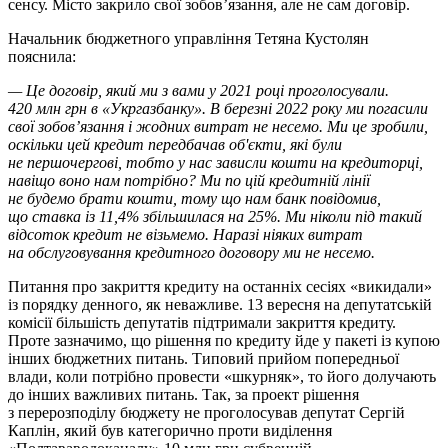
сенсу. Місто закрило свої зобов’язання, але не сам договір.
Начальник бюджетного управління Тетяна Кустолян
пояснила:
— Це договір, який ми з вами у 2021 році проголосували.
420 млн грн в «Укргазбанку». В березні 2022 року ми погасили
свої зобов’язання і жодних витрат не несемо. Ми це зробили,
оскільки цей кредит передбачав об'єкти, які були
не першочергові, тобто у нас зависли кошти на кредиторці,
навіщо воно нам потрібно? Ми по цій кредитній лінії
не будемо брати кошти, тому що нам банк повідомив,
що ставка із 11,4% збільшилася на 25%. Ми ніколи під такий
відсоток кредит не візьмемо. Наразі ніяких витрат
на обслуговування кредитного договору ми не несемо.
Питання про закриття кредиту на останніх сесіях «викидали»
із порядку денного, як неважливе. 13 вересня на депутатській
комісії більшість депутатів підтримали закриття кредиту.
Проте зазначимо, що рішення по кредиту йде у пакеті із купою
інших бюджетних питань. Типовий прийом попередньої
влади, коли потрібно провести «шкурняк», то його долучають
до інших важливих питань. Так, за проект рішення
з перерозподілу бюджету не проголосував депутат Сергій
Каплін, який був категорично проти виділення