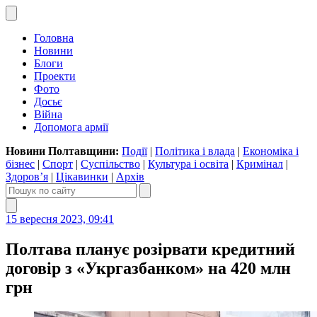
Головна
Новини
Блоги
Проекти
Фото
Досьє
Війна
Допомога армії
Новини Полтавщини:
Події
|
Політика і влада
|
Економіка і
бізнес
|
Спорт
|
Суспільство
|
Культура і освіта
|
Кримінал
|
Здоров’я
|
Цікавинки
|
Архів
15 вересня 2023, 09:41
Полтава планує розірвати кредитний
договір з «Укргазбанком» на 420 млн
грн