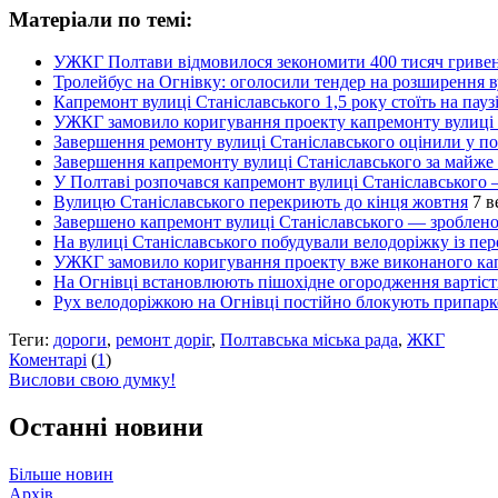
Матеріали по темі:
УЖКГ Полтави відмовилося зекономити 400 тисяч гривень
Тролейбус на Огнівку: оголосили тендер на розширення в
Капремонт вулиці Станіславського 1,5 року стоїть на па
УЖКГ замовило коригування проекту капремонту вулиці С
Завершення ремонту вулиці Станіславського оцінили у по
Завершення капремонту вулиці Станіславського за майже
У Полтаві розпочався капремонт вулиці Станіславського
Вулицю Станіславського перекриють до кінця жовтня
7 в
Завершено капремонт вулиці Станіславського — зроблено 8
На вулиці Станіславського побудували велодоріжку із пер
УЖКГ замовило коригування проекту вже виконаного капр
На Огнівці встановлюють пішохідне огородження вартіст
Рух велодоріжкою на Огнівці постійно блокують припарков
Теги:
дороги
,
ремонт доріг
,
Полтавська міська рада
,
ЖКГ
Коментарі
(
1
)
Вислови свою думку!
Останні новини
Більше новин
Архів