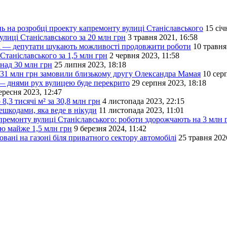
 на розробці проекту капремонту вулиці Станіславського
15 січ
улиці Станіславського за 20 млн грн
3 травня 2021, 16:58
узі — депутати шукають можливості продовжити роботи
10 травня
таніславського за 1,5 млн грн
2 червня 2023, 11:58
над 30 млн грн
25 липня 2023, 18:18
 31 млн грн замовили близькому другу Олександра Мамая
10 сер
 — днями рух вулицею буде перекрито
29 серпня 2023, 18:18
ересня 2023, 12:47
,3 тисячі м² за 30,8 млн грн
4 листопада 2023, 22:15
ешкодами, яка веде в нікуди
11 листопада 2023, 11:01
емонту вулиці Станіславського: роботи здорожчають на 3 млн 
ю майже 1,5 млн грн
9 березня 2024, 11:42
ані на газоні біля приватного сектору автомобілі
25 травня 202