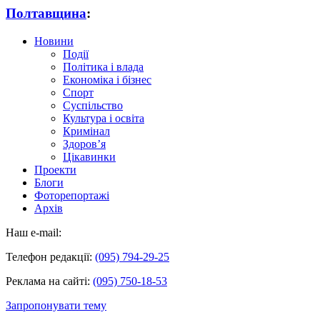
Полтавщина
:
Новини
Події
Політика і влада
Економіка і бізнес
Спорт
Суспільство
Культура і освіта
Кримінал
Здоров’я
Цікавинки
Проекти
Блоги
Фоторепортажі
Архів
Наш e-mail:
Телефон редакції:
(095) 794-29-25
Реклама на сайті:
(095) 750-18-53
Запропонувати тему