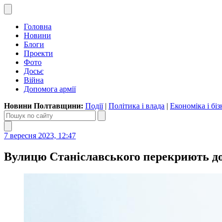
Головна
Новини
Блоги
Проекти
Фото
Досьє
Війна
Допомога армії
Новини Полтавщини:
Події
|
Політика і влада
|
Економіка і біз
7 вересня 2023, 12:47
Вулицю Станіславського перекриють до