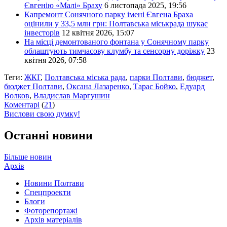
Євгенію «Малі» Браху
6 листопада 2025, 19:56
Капремонт Сонячного парку імені Євгена Браха
оцінили у 33,5 млн грн: Полтавська міськрада шукає
інвесторів
12 квітня 2026, 15:07
На місці демонтованого фонтана у Сонячному парку
облаштують тимчасову клумбу та сенсорну доріжку
23
квітня 2026, 07:58
Теги:
ЖКГ
,
Полтавська міська рада
,
парки Полтави
,
бюджет
,
бюджет Полтави
,
Оксана Лазаренко
,
Тарас Бойко
,
Едуард
Волков
,
Владислав Маргушин
Коментарі
(
21
)
Вислови свою думку!
Останні новини
Більше новин
Архів
Новини Полтави
Спецпроекти
Блоги
Фоторепортажі
Архів матеріалів