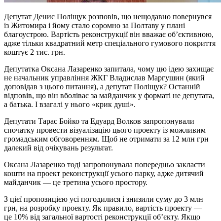
Депутат Денис Поліщук розповів, що нещодавно повернувся
із Житомира і йому стало соромно за Полтаву у плані
благоустрою. Вартість реконструкції він вважає об’єктивною,
адже тільки квадратний метр спеціального гумового покриття
коштує 2 тис. грн.
Депутатка Оксана Лазаренко запитала, чому цю ідею захищає
не начальник управління ЖКГ Владислав Маргушин (який
доповідав з цього питання), а депутат Поліщук? Останній
відповів, що він вболіває за майданчик у форматі не депутата,
а батька. І взагалі у нього «крик душі».
Депутати Тарас Бойко та Едуард Волков запропонували
спочатку провести візуалізацію цього проекту із можливим
громадським обговоренням. Щоб не отримати за 12 млн грн
далекий від очікувань результат.
Оксана Лазаренко тоді запропонувала попередньо закласти
кошти на проект реконструкції усього парку, адже дитячий
майданчик — це третина усього простору.
З цієї пропозицією усі погодилися і знизили суму до 3 млн
грн, на розробку проекту. Як правило, вартість проекту —
це 10% від загальної вартості реконструкції об’єкту. Якщо