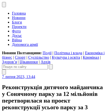
Головна
Новини
Блоги
Проекти
Фото
Досьє
Війна
Допомога армії
Новини Полтавщини:
Події
|
Політика і влада
|
Економіка і
бізнес
|
Спорт
|
Суспільство
|
Культура і освіта
|
Кримінал
|
Здоров’я
|
Цікавинки
|
Архів
7 липня 2023, 13:44
Реконструкція дитячого майданчика
у Сонячному парку за 12 мільйонів
перетворилася на проект
реконструкції усього парку за 3