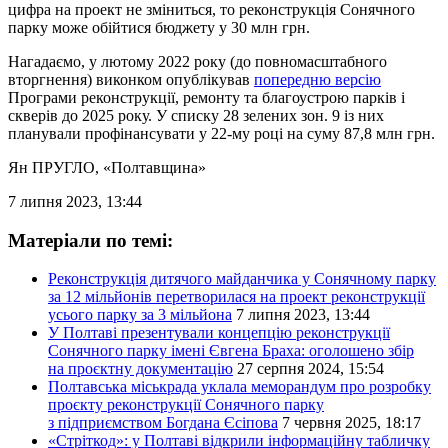
цифра на проект не зміниться, то реконструкція Сонячного
парку може обійтися бюджету у 30 млн грн.
Нагадаємо, у лютому 2022 року (до повномасштабного
вторгнення) виконком опублікував
попередню версію
Програми реконструкції, ремонту та благоустрою парків і
скверів до 2025 року. У списку 28 зелених зон. 9 із них
планували профінансувати у 22-му році на суму 87,8 млн грн.
Ян ПРУГЛО
, «Полтавщина»
7 липня 2023, 13:44
Матеріали по темі:
Реконструкція дитячого майданчика у Сонячному парку
за 12 мільйонів перетворилася на проект реконструкції
усього парку за 3 мільйона
7 липня 2023, 13:44
У Полтаві презентували концепцію реконструкції
Сонячного парку імені Євгена Браха: оголошено збір
на проєктну документацію
27 серпня 2024, 15:54
Полтавська міськрада уклала меморандум про розробку
проєкту реконструкції Сонячного парку
з підприємством Богдана Єсіпова
7 червня 2025, 18:17
«Стріткод»: у Полтаві відкрили інформаційну табличку