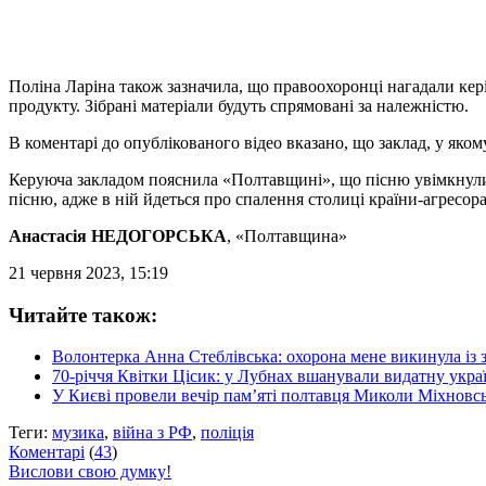
Поліна Ларіна також зазначила, що правоохоронці нагадали кер
продукту. Зібрані матеріали будуть спрямовані за належністю.
В коментарі до опублікованого відео вказано, що заклад, у яко
Керуюча закладом пояснила «Полтавщині», що пісню увімкнули 
пісню, адже в ній йдеться про спалення столиці країни-агресора
Анастасія НЕДОГОРСЬКА
, «Полтавщина»
21 червня 2023, 15:19
Читайте також:
Волонтерка Анна Стеблівська: охорона мене викинула із за
70-річчя Квітки Цісик: у Лубнах вшанували видатну укра
У Києві провели вечір пам’яті полтавця Миколи Міхновс
Теги:
музика
,
війна з РФ
,
поліція
Коментарі
(
43
)
Вислови свою думку!