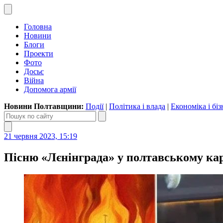
Головна
Новини
Блоги
Проекти
Фото
Досьє
Війна
Допомога армії
Новини Полтавщини:
Події
|
Політика і влада
|
Економіка і біз
21 червня 2023, 15:19
Пісню «Лєнінграда» у полтавському кар