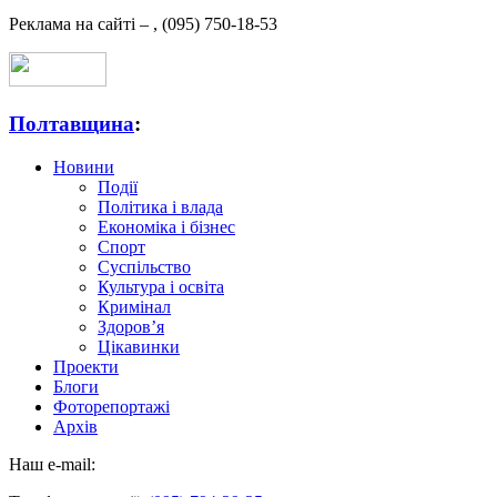
Реклама на сайті –
,
(095) 750-18-53
Полтавщина
:
Новини
Події
Політика і влада
Економіка і бізнес
Спорт
Суспільство
Культура і освіта
Кримінал
Здоров’я
Цікавинки
Проекти
Блоги
Фоторепортажі
Архів
Наш e-mail: