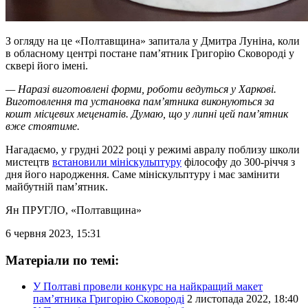
З огляду на це «Полтавщина» запитала у Дмитра Луніна, коли
в обласному центрі постане пам’ятник Григорію Сковороді у
сквері його імені.
— Наразі виготовлені форми, роботи ведуться у Харкові.
Виготовлення та установка пам’ятника виконуються за
кошт місцевих меценатів. Думаю, що у липні цей пам’ятник
вже стоятиме.
Нагадаємо, у грудні 2022 році у режимі авралу поблизу школи
мистецтв
встановили мініскульптуру
філософу до 300-річчя з
дня його народження. Саме мініскульптуру і має замінити
майбутній пам’ятник.
Ян ПРУГЛО
, «Полтавщина»
6 червня 2023, 15:31
Матеріали по темі:
У Полтаві провели конкурс на найкращий макет
пам’ятника Григорію Сковороді
2 листопада 2022, 18:40