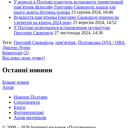
У вересні в Полтаві планують встановити триметровий
пам’ятник філософу Григорію Сковороді: наразі для
цього залита бетонна основа
23 серпня 2024, 18:46
Відкриття пам’ятника Григорію Сковороді перенесли
з вересня на кінець 2024 року
25 вересня 2024, 14:52
У Полтаві розпочалося встановлення скульптури
Григорію Сковороді
27 листопада 2024, 14:30
Теги:
Григорій Сковорода
,
пам’ятник
,
Полтавська ОДА / ОВА
,
Дмитро Лунін
Коментарі
(
2
)
Вислови свою думку!
Останні новини
Більше новин
Архів
Новини Полтави
Спецпроекти
Блоги
Фоторепортажі
Архів матеріалів
© 2009 – 2026 Інтернет-видання «Полтавщина»