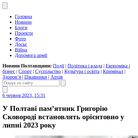
Головна
Новини
Блоги
Проекти
Фото
Досьє
Війна
Допомога армії
Новини Полтавщини:
Події
|
Політика і влада
|
Економіка і
бізнес
|
Спорт
|
Суспільство
|
Культура і освіта
|
Кримінал
|
Здоров’я
|
Цікавинки
|
Архів
6 червня 2023, 15:31
У Полтаві пам’ятник Григорію
Сковороді встановлять орієнтовно у
липні 2023 року