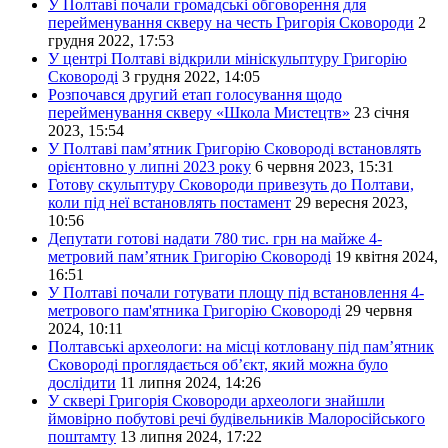
У Полтаві почали громадські обговорення для
перейменування скверу на честь Григорія Сковороди
2
грудня 2022, 17:53
У центрі Полтаві відкрили мініскульптуру Григорію
Сковороді
3 грудня 2022, 14:05
Розпочався другий етап голосування щодо
перейменування скверу «Школа Мистецтв»
23 січня
2023, 15:54
У Полтаві пам’ятник Григорію Сковороді встановлять
орієнтовно у липні 2023 року
6 червня 2023, 15:31
Готову скульптуру Сковороди привезуть до Полтави,
коли під неї встановлять постамент
29 вересня 2023,
10:56
Депутати готові надати 780 тис. грн на майже 4-
метровий пам’ятник Григорію Сковороді
19 квітня 2024,
16:51
У Полтаві почали готувати площу під встановлення 4-
метрового пам'ятника Григорію Сковороді
29 червня
2024, 10:11
Полтавські археологи: на місці котловану під пам’ятник
Сковороді проглядається об’єкт, який можна було
дослідити
11 липня 2024, 14:26
У сквері Григорія Сковороди археологи знайшли
ймовірно побутові речі будівельників Малоросійського
поштамту
13 липня 2024, 17:22