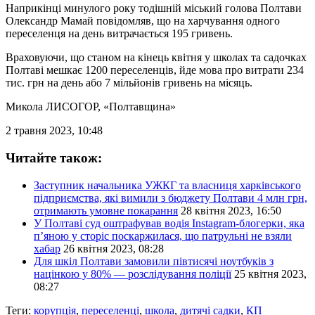
Наприкінці минулого року тодішній міський голова Полтави
Олександр Мамай повідомляв, що на харчування одного
переселенця на день витрачається 195 гривень.
Враховуючи, що станом на кінець квітня у школах та садочках
Полтаві мешкає 1200 переселенців, йде мова про витрати 234
тис. грн на день або 7 мільйонів гривень на місяць.
Микола ЛИСОГОР
, «Полтавщина»
2 травня 2023, 10:48
Читайте також:
Заступник начальника УЖКГ та власниця харківського
підприємства, які вимили з бюджету Полтави 4 млн грн,
отримають умовне покарання
28 квітня 2023, 16:50
У Полтаві суд оштрафував водія Instagram-блогерки, яка
п’яною у сторіс поскаржилася, що патрульні не взяли
хабар
26 квітня 2023, 08:28
Для шкіл Полтави замовили півтисячі ноутбуків з
націнкою у 80% — розслідування поліції
25 квітня 2023,
08:27
Теги:
корупція
,
переселенці
,
школа
,
дитячі садки
,
КП