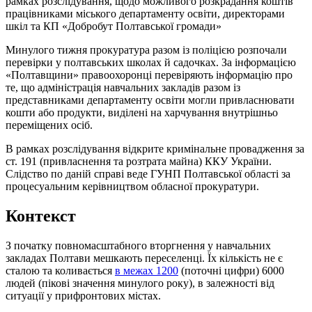
рамках розслідування, щодо можливого розкрадання коштів
працівниками міського департаменту освіти, директорами
шкіл та КП «Добробут Полтавської громади»
Минулого тижня прокуратура разом із поліцією розпочали
перевірки у полтавських школах й садочках. За інформацією
«Полтавщини» правоохоронці перевіряють інформацію про
те, що адміністрація навчальних закладів разом із
представниками департаменту освіти могли привласнювати
кошти або продукти, виділені на харчування внутрішньо
переміщених осіб.
В рамках розслідування відкрите кримінальне провадження за
ст. 191 (привласнення та розтрата майна) ККУ України.
Слідство по даній справі веде ГУНП Полтавської області за
процесуальним керівництвом обласної прокуратури.
Контекст
З початку повномасштабного вторгнення у навчальних
закладах Полтави мешкають переселенці. Їх кількість не є
сталою та коливається
в межах 1200
(поточні цифри) 6000
людей (пікові значення минулого року), в залежності від
ситуації у прифронтових містах.