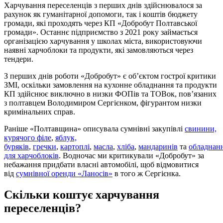
Харчування переселенців з перших днів здійснювалося за
рахунок як гуманітарної допомоги, так і коштів бюджету
громади, які проходять через КП «Добробут Полтавської
громади». Останнє підприємство з 2021 року займається
організацією харчування у школах міста, використовуючи
наявні харчоблоки та продукти, які замовляються через
тендери.
З перших днів роботи «Добробут» є об’єктом гострої критики
ЗМІ, оскільки замовлення на кухонне обладнання та продукти
КП здійснює виключно в низки ФОПів та ТОВок, пов’язаних
з полтавцем Володимиром Сергієнком, фігурантом низки
кримінальних справ.
Раніше «Полтавщина» описувала сумнівні закупівлі
свинини,
курячого філе
,
яблук,
буряків
,
гречки
,
картоплі
,
масла
,
хліба
,
мандаринів
та
обладнан
для харчоблоків
. Водночас ми критикували «Добробут» за
небажання придбати власні автомобілі, щоб відмовитися
від
сумнівної оренди «Ланосів»
в того ж Сергієнка.
Скільки коштує харчування
переселенців?