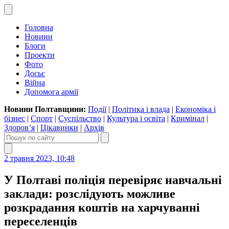
Головна
Новини
Блоги
Проекти
Фото
Досьє
Війна
Допомога армії
Новини Полтавщини:
Події
|
Політика і влада
|
Економіка і
бізнес
|
Спорт
|
Суспільство
|
Культура і освіта
|
Кримінал
|
Здоров’я
|
Цікавинки
|
Архів
2 травня 2023, 10:48
У Полтаві поліція перевіряє навчальні
заклади: розслідують можливе
розкрадання коштів на харчуванні
переселенців