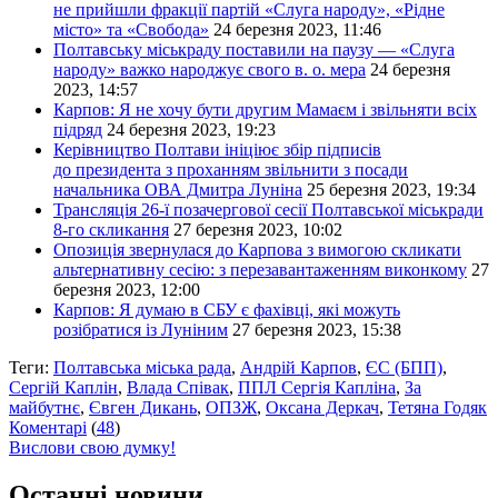
не прийшли фракції партій «Слуга народу», «Рідне
місто» та «Свобода»
24 березня 2023, 11:46
Полтавську міськраду поставили на паузу — «Слуга
народу» важко народжує свого в. о. мера
24 березня
2023, 14:57
Карпов: Я не хочу бути другим Мамаєм і звільняти всіх
підряд
24 березня 2023, 19:23
Керівництво Полтави ініціює збір підписів
до президента з проханням звільнити з посади
начальника ОВА Дмитра Луніна
25 березня 2023, 19:34
Трансляція 26-ї позачергової сесії Полтавської міськради
8-го скликання
27 березня 2023, 10:02
Опозиція звернулася до Карпова з вимогою скликати
альтернативну сесію: з перезавантаженням виконкому
27
березня 2023, 12:00
Карпов: Я думаю в СБУ є фахівці, які можуть
розібратися із Луніним
27 березня 2023, 15:38
Теги:
Полтавська міська рада
,
Андрій Карпов
,
ЄС (БПП)
,
Сергій Каплін
,
Влада Співак
,
ППЛ Сергія Капліна
,
За
майбутнє
,
Євген Дикань
,
ОПЗЖ
,
Оксана Деркач
,
Тетяна Годяк
Коментарі
(
48
)
Вислови свою думку!
Останні новини