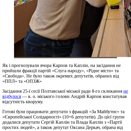
Як і прогнозували вчора Карпов та Каплін, на засідання не
прийшли фракції партій «Слуга народу», «Рідне місто» та
«Свобода». Не було також окремих депутатів, обраних від
«ППЛ» та «ОПЗЖ»
Засідання 25-ї сесії Полтавської міської ради 8-го скликання
не
відбулося
— в. о. міського голови Андрій Карпов констатував
відсутність кворуму.
Готові були працювати депутати з фракцій «За Майбутнє» та
«Європейської Солідарності» (10+6 депутатів). До цієї групи
додалися депутати Сергій Каплін та Влада Каплін з «Партії
простих людей», а також депутат Оксана Деркач, обрана від