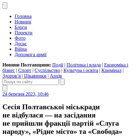
Головна
Новини
Блоги
Проекти
Фото
Досьє
Війна
Допомога армії
Новини Полтавщини:
Події
|
Політика і влада
|
Економіка і
бізнес
|
Спорт
|
Суспільство
|
Культура і освіта
|
Кримінал
|
Здоров’я
|
Цікавинки
|
Архів
24 березня 2023, 10:46
Cесія Полтавської міськради
не відбулася — на засідання
не прийшли фракції партій «Слуга
народу», «Рідне місто» та «Свобода»