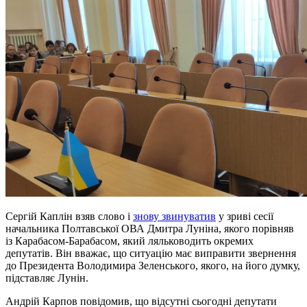
Сергій Каплін взяв слово і
знову звинуватив
у зриві сесії
начальника Полтавської ОВА Дмитра Луніна, якого порівняв
із Карабасом-Барабасом, який ляльководить окремих
депутатів. Він вважає, що ситуацію має виправити звернення
до Президента Володимира Зеленського, якого, на його думку,
підставляє Лунін.
Андрій Карпов повідомив, що відсутні сьогодні депутати