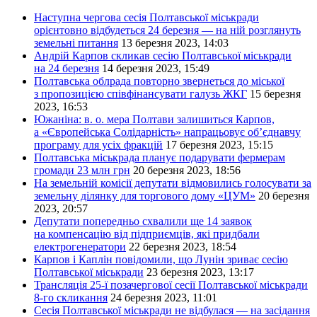
Наступна чергова сесія Полтавської міськради
орієнтовно відбудеться 24 березня — на ній розглянуть
земельні питання
13 березня 2023, 14:03
Андрій Карпов скликав сесію Полтавської міськради
на 24 березня
14 березня 2023, 15:49
Полтавська облрада повторно звернеться до міської
з пропозицією співфінансувати галузь ЖКГ
15 березня
2023, 16:53
Южаніна: в. о. мера Полтави залишиться Карпов,
а «Європейська Солідарність» напрацьовує об’єднавчу
програму для усіх фракцій
17 березня 2023, 15:15
Полтавська міськрада планує подарувати фермерам
громади 23 млн грн
20 березня 2023, 18:56
На земельній комісії депутати відмовились голосувати за
земельну ділянку для торгового дому «ЦУМ»
20 березня
2023, 20:57
Депутати попередньо схвалили ще 14 заявок
на компенсацію від підприємців, які придбали
електрогенератори
22 березня 2023, 18:54
Карпов і Каплін повідомили, що Лунін зриває сесію
Полтавської міськради
23 березня 2023, 13:17
Трансляція 25-ї позачергової сесії Полтавської міськради
8-го скликання
24 березня 2023, 11:01
Cесія Полтавської міськради не відбулася — на засідання