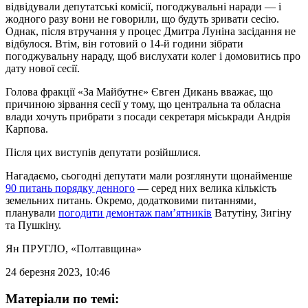
відвідували депутатські комісії, погоджувальні наради — і
жодного разу вони не говорили, що будуть зривати сесію.
Однак, після втручання у процес Дмитра Луніна засідання не
відбулося. Втім, він готовий о 14-й години зібрати
погоджувальну нараду, щоб вислухати колег і домовитись про
дату нової сесії.
Голова фракції «За Майбутнє» Євген Дикань вважає, що
причиною зірвання сесії у тому, що центральна та обласна
влади хочуть прибрати з посади секретаря міськради Андрія
Карпова.
Після цих виступів депутати розійшлися.
Нагадаємо, сьогодні депутати мали розглянути щонайменше
90 питань порядку денного
— серед них велика кількість
земельних питань. Окремо, додатковими питаннями,
планували
погодити демонтаж пам’ятників
Ватутіну, Зигіну
та Пушкіну.
Ян ПРУГЛО
, «Полтавщина»
24 березня 2023, 10:46
Матеріали по темі: