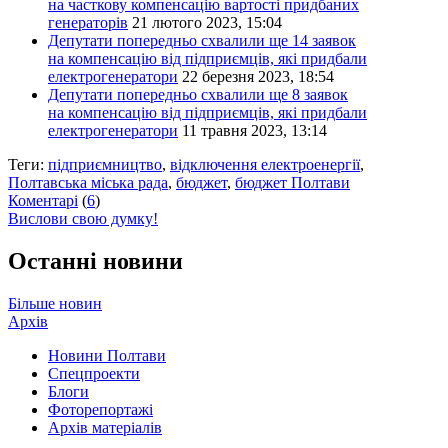
на часткову компенсацію вартості придбаних
генераторів
21 лютого 2023, 15:04
Депутати попередньо схвалили ще 14 заявок
на компенсацію від підприємців, які придбали
електрогенератори
22 березня 2023, 18:54
Депутати попередньо схвалили ще 8 заявок
на компенсацію від підприємців, які придбали
електрогенератори
11 травня 2023, 13:14
Теги:
підприємництво
,
відключення електроенергії
,
Полтавська міська рада
,
бюджет
,
бюджет Полтави
Коментарі
(
6
)
Вислови свою думку!
Останні новини
Більше новин
Архів
Новини Полтави
Спецпроекти
Блоги
Фоторепортажі
Архів матеріалів