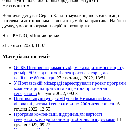
облаштують на своїх площах додаткові «Пункти
Незламності».
Водночас депутат Сергій Каплін зауважив, що компенсації
готелям та автосалонам — досить сумнівна практика. На його
думку, умови програми потрібно розширити.
Ян ПРУГЛО
, «Полтавщина»
21 лютого 2023, 11:07
Матеріали по темі:
ОСББ Полтави отримають від міськради компенсацію у
розмірі 50% від вартості електрогенераторів, але
не більше 80 тис. грн
27 листопада 2022, 13:51
У Полтавській міськраді зареєстрували проект програми
компенсації підприємцям витрат на придбання
генераторів
6 грудня 2022, 09:08
Полтава закуповує для «Пунктів Незламності» 8-
кіловатні дизельні генератори по 200 тисяч гривень
6
грудня 2022, 12:55
Програма компенсації підприємцям вартості
генераторів: влада та опозиція обмінялися думками
13
грудня 2022, 09:27