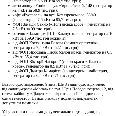
(генератор на 5,5 кВт за 59,5 тис. грн);
автосалону «Ford» на вул. Європейській, 148 (генератор
на 7 кВт за 58,9 тис. грн);
кафе «Руставелі» на вул. Котляревського, 38/40
(генератор на 7,5 кВт за 85,7 тис. грн);
ФОП Зінаїди Сахно («Полтавська здоба», генератор на
7,5 кВт за 99 тис. грн);
готелю «Палаццо» (ПП «Кампус плюс», генератор на 10
кВт за 159,9 тис. грн кожний);
від ФОП Костянтина Бєлова (ремонт оргтехніки,
генератор на 7,5 кВт за 52,1 тис. грн);
від ФОП Ярослава Лисяк (салон краси, генератор на 6,5
кВт за 35,4 тис. грн);
від ФОП Вікторії Нагорної (салон краси «Шалена
краса», генератор на 8,5 кВт за 75 тис. грн);
від ФОП Дмитра Комаріста (кондитерська майстерня,
генератор на 6,5 кВт за 71 тис. грн).
Всього було задоволено 9 заяв. Ще 3 заяви було відхилено —
від салону-краси «Маска» на вул. Юрія Побєдоносцева, 12, від
стоматкабінету «Діадент» та від готелю «Палаццо» на ще
один генератор. Ці підприємці у поданих документах
допустили помилки.
Усі учасники програми документально підтвердили, що