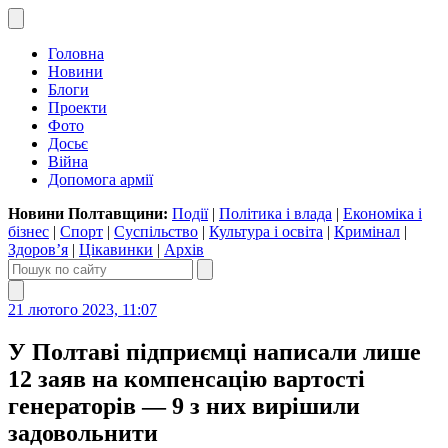
Головна
Новини
Блоги
Проекти
Фото
Досьє
Війна
Допомога армії
Новини Полтавщини:
Події
|
Політика і влада
|
Економіка і
бізнес
|
Спорт
|
Суспільство
|
Культура і освіта
|
Кримінал
|
Здоров’я
|
Цікавинки
|
Архів
21 лютого 2023, 11:07
У Полтаві підприємці написали лише
12 заяв на компенсацію вартості
генераторів — 9 з них вирішили
задовольнити