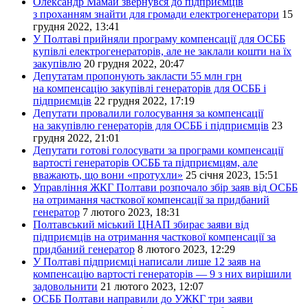
Олександр Мамай звернувся до підприємців
з проханням знайти для громади електрогенератори
15
грудня 2022, 13:41
У Полтаві прийняли програму компенсації для ОСББ
купівлі електрогенераторів, але не заклали кошти на їх
закупівлю
20 грудня 2022, 20:47
Депутатам пропонують закласти 55 млн грн
на компенсацію закупівлі генераторів для ОСББ і
підприємців
22 грудня 2022, 17:19
Депутати провалили голосування за компенсації
на закупівлю генераторів для ОСББ і підприємців
23
грудня 2022, 21:01
Депутати готові голосувати за програми компенсації
вартості генераторів ОСББ та підприємцям, але
вважають, що вони «протухли»
25 січня 2023, 15:51
Управління ЖКГ Полтави розпочало збір заяв від ОСББ
на отримання часткової компенсації за придбаний
генератор
7 лютого 2023, 18:31
Полтавський міський ЦНАП збирає заяви від
підприємців на отримання часткової компенсації за
придбаний генератор
8 лютого 2023, 12:29
У Полтаві підприємці написали лише 12 заяв на
компенсацію вартості генераторів — 9 з них вирішили
задовольнити
21 лютого 2023, 12:07
ОСББ Полтави направили до УЖКГ три заяви