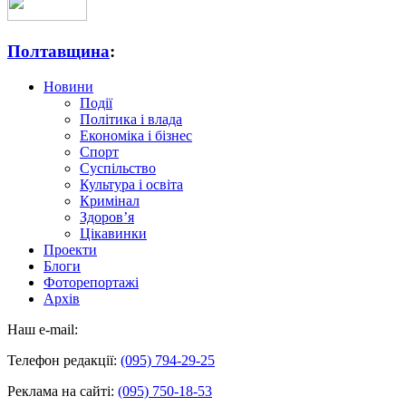
Полтавщина
:
Новини
Події
Політика і влада
Економіка і бізнес
Спорт
Суспільство
Культура і освіта
Кримінал
Здоров’я
Цікавинки
Проекти
Блоги
Фоторепортажі
Архів
Наш e-mail:
Телефон редакції:
(095) 794-29-25
Реклама на сайті:
(095) 750-18-53