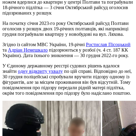
ножем вдерлися до квартири у центрі Полтави та пограбували
18-річного підлітка — 3 січня Октябрський райсуд оголосив
підозрюваних у розшук
На початку січня 2023-го року Октябрський райсуд Полтави
оголосив у розшук двох 19-річних полтавців, які наприкінці
грудня пограбували квартиру у новобудові на вул. Ляхова.
Згідно із сайтом МВС України, 19-річні
Ростислав Пісоцький
та
Адріан Немешкало
підозрюються у розбої (ч. 4 ст. 187 КК
України). Дата їхнього зникнення — 30 грудня 2022-го року.
У Єдиному державному реєстрі судових рішень вдалося
знайти
одну відкриту ухвалу
по цій справі. Відповідно до неї,
30 грудня поліцейські спробували вручити підозру одному із
фігурантів, але за місцем проживання він був відсутній. Тому
повідомлення про підозру передали рідній матері підлітка,
окрім того повідомлення про підозру було надіслано поштою.