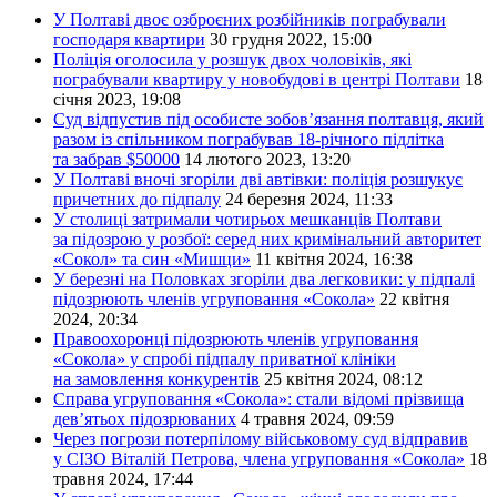
У Полтаві двоє озброєних розбійників пограбували
господаря квартири
30 грудня 2022, 15:00
Поліція оголосила у розшук двох чоловіків, які
пограбували квартиру у новобудові в центрі Полтави
18
січня 2023, 19:08
Суд відпустив під особисте зобов’язання полтавця, який
разом із спільником пограбував 18-річного підлітка
та забрав $50000
14 лютого 2023, 13:20
У Полтаві вночі згоріли дві автівки: поліція розшукує
причетних до підпалу
24 березня 2024, 11:33
У столиці затримали чотирьох мешканців Полтави
за підозрою у розбої: серед них кримінальний авторитет
«Сокол» та син «Мишци»
11 квітня 2024, 16:38
У березні на Половках згоріли два легковики: у підпалі
підозрюють членів угруповання «Сокола»
22 квітня
2024, 20:34
Правоохоронці підозрюють членів угруповання
«Сокола» у спробі підпалу приватної клініки
на замовлення конкурентів
25 квітня 2024, 08:12
Справа угруповання «Сокола»: стали відомі прізвища
дев’ятьох підозрюваних
4 травня 2024, 09:59
Через погрози потерпілому військовому суд відправив
у СІЗО Віталій Петрова, члена угруповання «Сокола»
18
травня 2024, 17:44