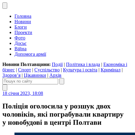
Головна
Новини
Блоги
Проекти
Фото
Досьє
Війна
Допомога армії
Новини Полтавщини:
Події
|
Політика і влада
|
Економіка і
бізнес
|
Спорт
|
Суспільство
|
Культура і освіта
|
Кримінал
|
Здоров’я
|
Цікавинки
|
Архів
18 січня 2023, 18:08
Поліція оголосила у розшук двох
чоловіків, які пограбували квартиру
у новобудові в центрі Полтави