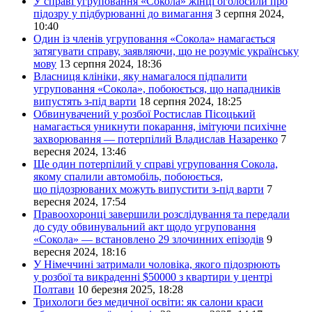
У справі угруповання «Сокола» жінці оголосили про
підозру у підбурюванні до вимагання
3 серпня 2024,
10:40
Один із членів угруповання «Сокола» намагається
затягувати справу, заявляючи, що не розуміє українську
мову
13 серпня 2024, 18:36
Власниця клініки, яку намагалося підпалити
угруповання «Сокола», побоюється, що нападників
випустять з-під варти
18 серпня 2024, 18:25
Обвинувачений у розбої Ростислав Пісоцький
намагається уникнути покарання, імітуючи психічне
захворювання — потерпілий Владислав Назаренко
7
вересня 2024, 13:46
Ще один потерпілий у справі угруповання Сокола,
якому спалили автомобіль, побоюється,
що підозрюваних можуть випустити з-під варти
7
вересня 2024, 17:54
Правоохоронці завершили розслідування та передали
до суду обвинувальний акт щодо угруповання
«Сокола» — встановлено 29 злочинних епізодів
9
вересня 2024, 18:16
У Німеччині затримали чоловіка, якого підозрюють
у розбої та викраденні $50000 з квартири у центрі
Полтави
10 березня 2025, 18:28
Трихологи без медичної освіти: як салони краси