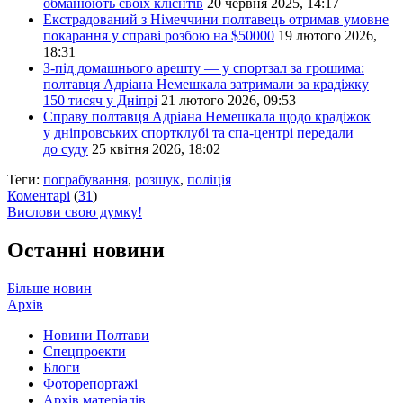
обманюють своїх клієнтів
20 червня 2025, 14:17
Екстрадований з Німеччини полтавець отримав умовне
покарання у справі розбою на $50000
19 лютого 2026,
18:31
З-під домашнього арешту — у спортзал за грошима:
полтавця Адріана Немешкала затримали за крадіжку
150 тисяч у Дніпрі
21 лютого 2026, 09:53
Справу полтавця Адріана Немешкала щодо крадіжок
у дніпровських спортклубі та спа-центрі передали
до суду
25 квітня 2026, 18:02
Теги:
пограбування
,
розшук
,
поліція
Коментарі
(
31
)
Вислови свою думку!
Останні новини
Більше новин
Архів
Новини Полтави
Спецпроекти
Блоги
Фоторепортажі
Архів матеріалів