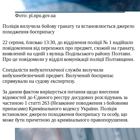
Фото: pl.npu.gov.ua
Поліція вилучила бойову гранату та встановлюється джерело
походження боєприпасу
22 серпня, близько 13:30, до відділення поліції № 1 надійшло
повідомлення від перехожих про предмет, схожий на гранату,
виявлений на одній з вулиць Подільського району Полтави.
Про це повідомили у відділі комунікації поліції Полтавщини.
Спеціалісти вибухотехнічної служби вилучили
вибухонебезпечний предмет. Вилучений боєприпас
спрямували на судову експертизу.
За даним фактом вирішується питання щодо внесення
відомостей до Єдиного реєстру досудових розслідувань за
частиною 1 статті 263 (Незаконне поводження з бойовими
припасами) Кримінального кодексу України. Поліція
встановлює джерело походження боєприпасу та особу, що
може бути причетною до кримінального правопорушення.