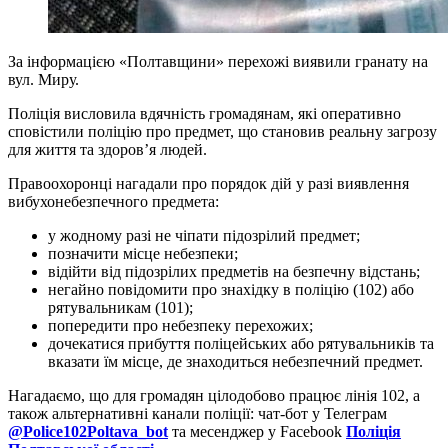
За інформацією «Полтавщини» перехожі виявили гранату на
вул. Миру.
Поліція висловила вдячність громадянам, які оперативно
сповістили поліцію про предмет, що становив реальну загрозу
для життя та здоров’я людей.
Правоохоронці нагадали про порядок дій у разі виявлення
вибухонебезпечного предмета:
у жодному разі не чіпати підозрілий предмет;
позначити місце небезпеки;
відійти від підозрілих предметів на безпечну відстань;
негайно повідомити про знахідку в поліцію (102) або
рятувальникам (101);
попередити про небезпеку перехожих;
дочекатися прибуття поліцейських або рятувальників та
вказати їм місце, де знаходиться небезпечний предмет.
Нагадаємо, що для громадян цілодобово працює лінія 102, а
також альтернативні канали поліції: чат-бот у Телеграм
@Police102Poltava_bot
та месенджер у Facebook
Поліція