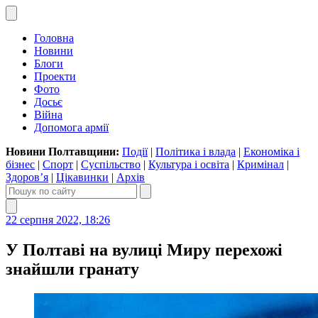
Головна
Новини
Блоги
Проекти
Фото
Досьє
Війна
Допомога армії
Новини Полтавщини:
Події
|
Політика і влада
|
Економіка і
бізнес
|
Спорт
|
Суспільство
|
Культура і освіта
|
Кримінал
|
Здоров’я
|
Цікавинки
|
Архів
22 серпня 2022, 18:26
У Полтаві на вулиці Миру перехожі
знайшли гранату