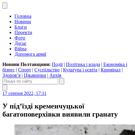
Головна
Новини
Блоги
Проекти
Фото
Досьє
Війна
Допомога армії
Новини Полтавщини:
Події
|
Політика і влада
|
Економіка і
бізнес
|
Спорт
|
Суспільство
|
Культура і освіта
|
Кримінал
|
Здоров’я
|
Цікавинки
|
Архів
17 серпня 2022, 17:11
У під’їзді кременчуцької
багатоповерхівки виявили гранату