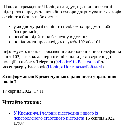
Шановні громадяни! Поліція нагадує, що при виявленні
підозрілого предмета потрібно суворо дотримуватись заходів
особистої безпеки. Зокрема:
у жодному разі не чіпати невідомих предметів або
боєприпасів;
негайно відійти на безпечну відстань;
повідомити про знахідку службу 102 або 101.
Інформуємо, що для громадян цілодобово працює телефонна
лінія 102, а також альтернативні канали для звернень до
поліції: чат-бот у Telegram (
@Police102Poltava_bot
) та
месенджер у Facebook (
Поліція Полтавської області
).
За інформацією Кременчуцького районного управління
поліції
17 серпня 2022, 17:11
Читайте також:
У Кременчуці чоловік підстрелив іншого із
переробленого стартового пістолета
15 серпня 2022,
17:07