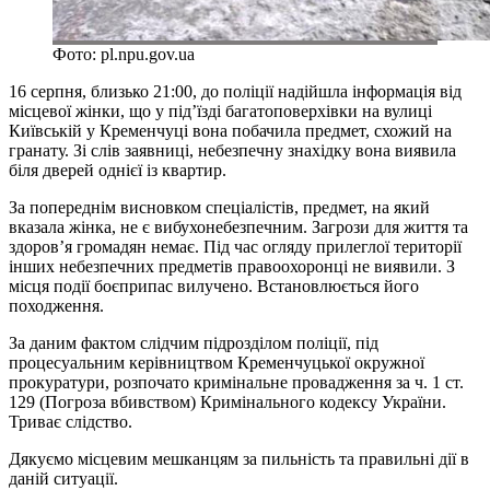
Фото: pl.npu.gov.ua
16 серпня, близько 21:00, до поліції надійшла інформація від
місцевої жінки, що у під’їзді багатоповерхівки на вулиці
Київській у Кременчуці вона побачила предмет, схожий на
гранату. Зі слів заявниці, небезпечну знахідку вона виявила
біля дверей однієї із квартир.
За попереднім висновком спеціалістів, предмет, на який
вказала жінка, не є вибухонебезпечним. Загрози для життя та
здоров’я громадян немає. Під час огляду прилеглої території
інших небезпечних предметів правоохоронці не виявили. З
місця події боєприпас вилучено. Встановлюється його
походження.
За даним фактом слідчим підрозділом поліції, під
процесуальним керівництвом Кременчуцької окружної
прокуратури, розпочато кримінальне провадження за ч. 1 ст.
129 (Погроза вбивством) Кримінального кодексу України.
Триває слідство.
Дякуємо місцевим мешканцям за пильність та правильні дії в
даній ситуації.