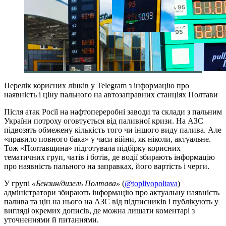
Перелік корисних лінків у Telegram з інформацію про
наявність і ціну пального на автозаправних станціях Полтави
Після атак Росії на нафтопереробні заводи та склади з пальним
України потроху оговтується від паливної кризи. На АЗС
підвозять обмежену кількість того чи іншого виду палива. Але
«правило повного бака» у часи війни, як ніколи, актуальне.
Тож «Полтавщина» підготувала підбірку корисних
тематичних груп, чатів і ботів, де водії збирають інформацію
про наявність пального на заправках, його вартість і черги.
У групі
«Бензин/дизель Полтава»
(
@toplivopoltava
)
адміністратори збирають інформацію про актуальну наявність
палива та цін на нього на АЗС від підписників і публікують у
вигляді окремих дописів, де можна лишати коментарі з
уточненнями й питаннями.