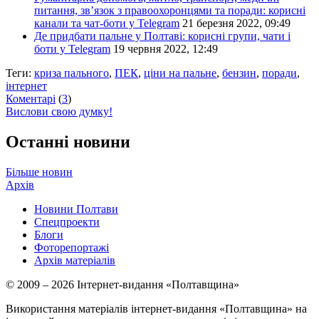
питання, зв’язок з правоохоронцями та поради: корисні
канали та чат-боти у Telegram
21 березня 2022, 09:49
Де придбати пальне у Полтаві: корисні групи, чати і
боти у Telegram
19 червня 2022, 12:49
Теги:
криза пального
,
ПЕК
,
ціни на пальне
,
бензин
,
поради
,
інтернет
Коментарі
(
3
)
Вислови свою думку!
Останні новини
Більше новин
Архів
Новини Полтави
Спецпроекти
Блоги
Фоторепортажі
Архів матеріалів
© 2009 – 2026 Інтернет-видання «Полтавщина»
Використання матеріалів інтернет-видання «Полтавщина» на