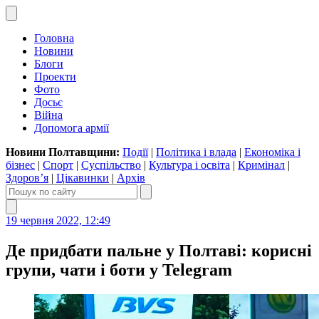
Головна
Новини
Блоги
Проекти
Фото
Досьє
Війна
Допомога армії
Новини Полтавщини:
Події
|
Політика і влада
|
Економіка і
бізнес
|
Спорт
|
Суспільство
|
Культура і освіта
|
Кримінал
|
Здоров’я
|
Цікавинки
|
Архів
19 червня 2022, 12:49
Де придбати пальне у Полтаві: корисні
групи, чати і боти у Telegram