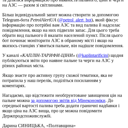
на АЗС — разом зі світлинами.
Більш індивідуальний запит можна створити за допомогою
Telegram-бота
PetrolAlertUA
(
@petrol_alert_bot
), який фіксує
інформацію про потрібні вам АЗС та вид палива й надсилає
повідомлення, якщо на них підвезли запас. Для цього треба
обрати вид пального й вказати населений пункт. Після цього
бот починає моніторити АЗС в обраному місті і якщо на
якихось станціях з’явиться пальне, він надішле повідомлення.
У каналі
«КАПЛІН-ТАРИФИ-ЦІНИ»
(
@kaplintarificini
) щодня
публікуються звіти про наявне пальне та черги на АЗС у
різних районах міста.
Якщо знаєте про активну групу схожої тематики, яка не
потрапила у наш перелік, поділіться посиланням у
коментарях.
Нагадаємо, що відстежити необґрунтоване завищення цін на
пальне можна
за допомогою звітів від Мінекономіки
. До
середньої вартості палива треба додати граничні надбавки і
якщо ціна на АЗС вища, про це можна повідомити
Держпродспоживслужбі.
Дарина СИНИЦЬКА
, «Полтавщина»