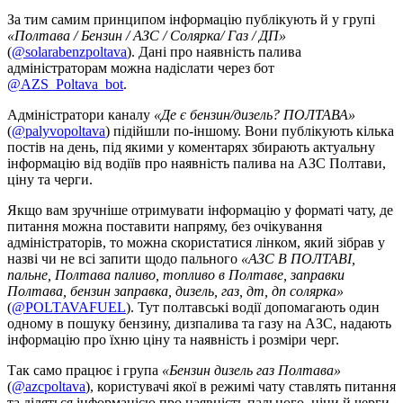
За тим самим принципом інформацію публікують й у групі
«Полтава / Бензин / АЗС / Солярка/ Газ / ДП»
(
@solarabenzpoltava
). Дані про наявність палива
адміністраторам можна надіслати через бот
@AZS_Poltava_bot
.
Адміністратори каналу
«Де є бензин/дизель? ПОЛТАВА»
(
@palyvopoltava
) підійшли по-іншому. Вони публікують кілька
постів на день, під якими у коментарях збирають актуальну
інформацію від водіїв про наявність палива на АЗС Полтави,
ціну та черги.
Якщо вам зручніше отримувати інформацію у форматі чату, де
питання можна поставити напряму, без очікування
адміністраторів, то можна скористатися лінком, який зібрав у
назві чи не всі запити щодо пального
«АЗС В ПОЛТАВІ,
пальне, Полтава паливо, топливо в Полтаве, заправки
Полтава, бензин заправка, дизель, газ, дт, дп солярка»
(
@POLTAVAFUEL
). Тут полтавські водії допомагають один
одному в пошуку бензину, дизпалива та газу на АЗС, надають
інформацію про їхню ціну та наявність і розміри черг.
Так само працює і група
«Бензин дизель газ Полтава»
(
@azcpoltava
), користувачі якої в режимі чату ставлять питання
та діляться інформацією про наявність пального, ціни й черги