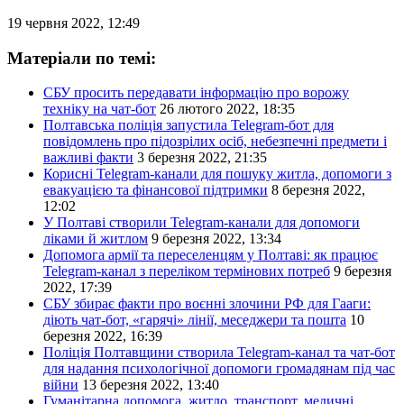
19 червня 2022, 12:49
Матеріали по темі:
СБУ просить передавати інформацію про ворожу
техніку на чат-бот
26 лютого 2022, 18:35
Полтавська поліція запустила Telegram-бот для
повідомлень про підозрілих осіб, небезпечні предмети і
важливі факти
3 березня 2022, 21:35
Корисні Telegram-канали для пошуку житла, допомоги з
евакуацією та фінансової підтримки
8 березня 2022,
12:02
У Полтаві створили Telegram-канали для допомоги
ліками й житлом
9 березня 2022, 13:34
Допомога армії та переселенцям у Полтаві: як працює
Telegram-канал з переліком термінових потреб
9 березня
2022, 17:39
СБУ збирає факти про воєнні злочини РФ для Гааги:
діють чат-бот, «гарячі» лінії, меседжери та пошта
10
березня 2022, 16:39
Поліція Полтавщини створила Telegram-канал та чат-бот
для надання психологічної допомоги громадянам під час
війни
13 березня 2022, 13:40
Гуманітарна допомога, житло, транспорт, медичні