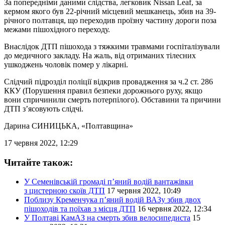
За попередніми даними слідства, легковик Nissan Leaf, за
кермом якого був 22-річний місцевий мешканець, збив на 39-
річного полтавця, що переходив проїзну частину дороги поза
межами пішохідного переходу.
Внаслідок ДТП пішохода з тяжкими травмами госпіталізували
до медичного закладу. На жаль, від отриманих тілесних
ушкоджень чоловік помер у лікарні.
Слідчий підрозділ поліції відкрив провадження за ч.2 ст. 286
ККУ (Порушення правил безпеки дорожнього руху, якщо
вони спричинили смерть потерпілого). Обставини та причини
ДТП з’ясовують слідчі.
Дарина СИНИЦЬКА
, «Полтавщина»
17 червня 2022, 12:29
Читайте також:
У Семенівській громаді п’яний водій вантажівки
з цистерною скоїв ДТП
17 червня 2022, 10:49
Поблизу Кременчука п’яний водій ВАЗу збив двох
пішоходів та поїхав з місця ДТП
16 червня 2022, 12:34
У Полтаві КамАЗ на смерть збив велосипедиста
15