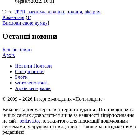
червня 2022, 10:31
Теги:
ДТП
,
загинула людина
,
поліція
,
лікарня
Коментарі
(
1
)
Вислови свою думку!
Останні новини
Більше новин
Архів
Новини Полтави
Спецпроекти
Блоги
Фоторепортажі
Архів матеріалів
© 2009 – 2026 Інтернет-видання «Полтавщина»
Використання матеріалів інтернет-видання «Полтавщина» на
інших сайтах дозволяється лише за наявності гіперпосилання
на сайт
poltava.to
, не закритого для індексації пошуковими
системами; у друкованих виданнях — лише за погодженням з
редакцією.