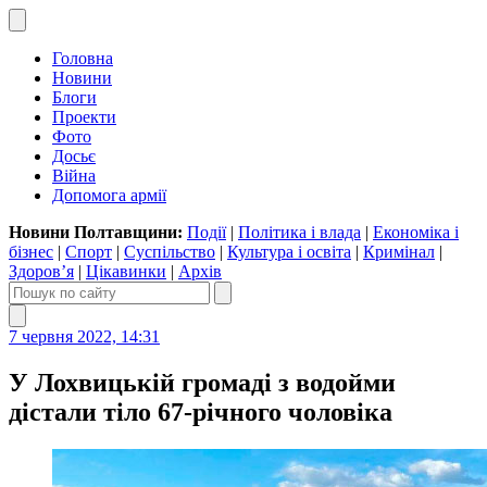
Головна
Новини
Блоги
Проекти
Фото
Досьє
Війна
Допомога армії
Новини Полтавщини:
Події
|
Політика і влада
|
Економіка і
бізнес
|
Спорт
|
Суспільство
|
Культура і освіта
|
Кримінал
|
Здоров’я
|
Цікавинки
|
Архів
7 червня 2022, 14:31
У Лохвицькій громаді з водойми
дістали тіло 67-річного чоловіка