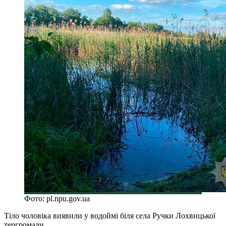
Фото: pl.npu.gov.ua
Тіло чоловіка виявили у водоймі біля села Ручки Лохвицької
тергромади