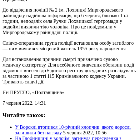
До відділення поліції № 2 (м. Лохвиця) Миргородського
райвідділу надійшла інформація, що 6 червня, близько 15-ї
години, неподалік села Ручки Лохвицької тергромади у
водоймі виявили тіло чоловіка. Про це повідомили у
Миргородському райвідділі поліції.
Слідчо-оперативна група поліції встановила особу загиблого
— ним виявився місцевий житель 1955 року народження.
Для встановлення причини смерті призначено судово-
медичну експертизу. Для всебічного вивчення обставин події
відомості внесені до Єдиного реєстру досудових розслідувань
за частиною 1 статті 115 Кримінального кодексу України.
Тривають слідчі дії.
Ян ПРУГЛО
, «Полтавщина»
7 червня 2022, 14:31
Читайте також:
У Ворсклі втопився 10-річний хлопчик, якого дорослі
залишили без нагляду
5 червня 2022, 10:56
На Глобинщині у водоймі загинула переселенка з