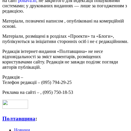
на сайт
poltava.to
, не закритого для індексації пошуковими
системами; у друкованих виданнях — лише за погодженням з
редакцією.
Матеріали, позначені написом
, опубліковані на комерційній
основі.
Матеріали, розміщені в розділах «Проекти» та «Блоги»,
публікуються за ініціативи сторонніх осіб і не є редакційними.
Редакція інтернет-видання «Полтавщина» не несе
відповідальності за зміст коментарів, розміщених
користувачами сайту. Редакція не завжди поділяє погляди
авторів публікацій.
Редакція –
Телефон редакції –
(095) 794-29-25
Реклама на сайті –
,
(095) 750-18-53
Полтавщина
:
Новини