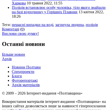
Харкова
10 травня 2022, 11:55
Поліція встановлює особу чоловіка, тіло якого знайшли
на базі відпочинку у Горішніх Плавнях
13 квітня 2022,
18:26
Теги:
нещасні випадки на воді
,
загинула людина
,
поліція
Коментарі
(
0
)
Вислови свою думку!
Останні новини
Більше новин
Архів
Новини Полтави
Спецпроекти
Блоги
Фоторепортажі
Архів матеріалів
© 2009 – 2026 Інтернет-видання «Полтавщина»
Використання матеріалів інтернет-видання «Полтавщина» на
інших сайтах дозволяється лише за наявності гіперпосилання