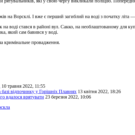
и рятувальників, які у свою чергу викликали поліцію. Попередня
ів на Ворсклі. І вже є перший загиблий на воді з початку літа — 
 на воді стався в районі вул. Сакко, на необлаштованому для ку
а, який сам бавився у воді.
ала кримінальне провадження.
а
10 травня 2022, 11:55
а базі відпочинку у Горішніх Плавнях
13 квітня 2022, 18:26
го вдалося врятувати
23 березня 2022, 10:06
рскла