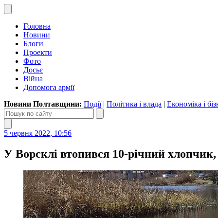
Головна
Новини
Блоги
Проекти
Фото
Досьє
Війна
Допомога армії
Новини Полтавщини:
Події
|
Політика і влада
|
Економіка і біз
5 червня 2022, 10:56
У Ворсклі втопився 10-річний хлопчик,