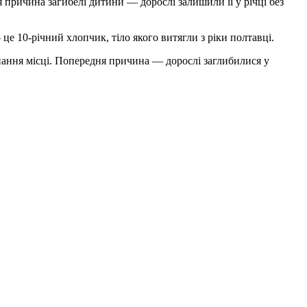
 причина загибелі дитини — дорослі залишили її у річці без
це 10-річний хлопчик, тіло якого витягли з ріки полтавці.
пання місці. Попередня причина — дорослі заглибилися у