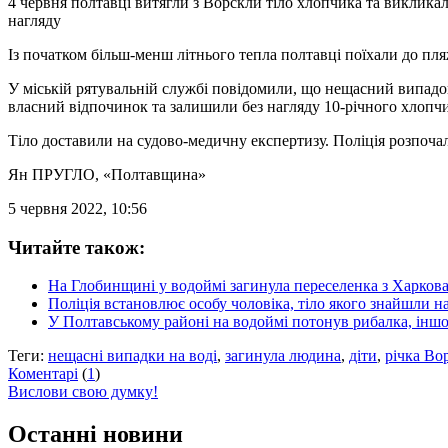
4 червня полтавці витягли з Ворскли тіло хлопчика та викликал
нагляду
Із початком більш-менш літнього тепла полтавці поїхали до пляж
У міській рятувальній службі повідомили, що нещасний випадок
власний відпочинок та залишили без нагляду 10-річного хлопчик
Тіло доставили на судово-медичну експертизу. Поліція розпоч
Ян ПРУГЛО
, «Полтавщина»
5 червня 2022, 10:56
Читайте також:
На Глобинщині у водоймі загинула переселенка з Харков
Поліція встановлює особу чоловіка, тіло якого знайшли н
У Полтавському районі на водоймі потонув рибалка, іншо
Теги:
нещасні випадки на воді
,
загинула людина
,
діти
,
річка Во
Коментарі
(
1
)
Вислови свою думку!
Останні новини