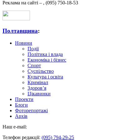
Реклама на сайті –
,
(095) 750-18-53
Полтавщина
:
Новини
Події
Політика і влада
Економіка і бізнес
Спорт
Суспільство
Культура і освіта
Кримінал
Здоров’я
Цікавинки
Проекти
Блоги
Фоторепортажі
Архів
Наш e-mail:
Телефон редакції:
(095) 794-29-25