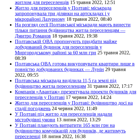
житлом для переселенців
15 травня 2022, 12:51
Житло для переселенців у Полтаві: міськрада
запропонувала три ділянки на артскладах і у
мікрорайоні Лазурному
18 травня 2022, 08:40
На розгляд сесії Полтавської міськради мають винести
тільки питання будівництва житла переселенцям —
Дмитро Романов
18 травня 2022, 19:38
Полтавській ОВА пропонують придбати майже
добудований будинок для переселенців у
Миргородському районі за 60 млн грн
25 травня 2022,
08:39
Полтавська ОВА готова викуповувати квартири лише в
повністю добудованих будинках — Лунін
29 травня
2022, 09:55
Полтавська міськрада виділила 11,5 га землі під
будівництво житла переселенцям
31 травня 2022, 17:17
Компанія «Авантаж» презентувала проекти будинків для
переселенців у Полтаві
17 червня 2022, 14:24
Житло для переселенців у Полтаві: будівництво досі на
стадії погоджень
24 червня 2022, 11:49
У Полтаві під житло для переселенців надали
містобудівні умови
13 липня 2022, 13:29
У Полтаві планують витратити 165 млн грн на
будівництво комунікацій для будинків, де житимуть
переселенці
18 липня 2022, 16:38