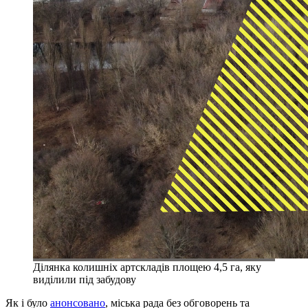
Ділянка колишніх артскладів площею 4,5 га, яку
виділили під забудову
Як і було
анонсовано
, міська рада без обговорень та