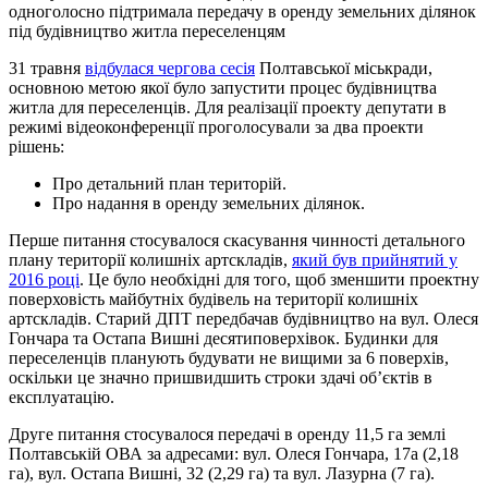
одноголосно підтримала передачу в оренду земельних ділянок
під будівництво житла переселенцям
31 травня
відбулася чергова сесія
Полтавської міськради,
основною метою якої було запустити процес будівництва
житла для переселенців. Для реалізації проекту депутати в
режимі відеоконференції проголосували за два проекти
рішень:
Про детальний план територій.
Про надання в оренду земельних ділянок.
Перше питання стосувалося скасування чинності детального
плану території колишніх артскладів,
який був прийнятий у
2016 році
. Це було необхідні для того, щоб зменшити проектну
поверховість майбутніх будівель на території колишніх
артскладів. Старий ДПТ передбачав будівництво на вул. Олеся
Гончара та Остапа Вишні десятиповерхівок. Будинки для
переселенців планують будувати не вищими за 6 поверхів,
оскільки це значно пришвидшить строки здачі об’єктів в
експлуатацію.
Друге питання стосувалося передачі в оренду 11,5 га землі
Полтавській ОВА за адресами: вул. Олеся Гончара, 17а (2,18
га), вул. Остапа Вишні, 32 (2,29 га) та вул. Лазурна (7 га).