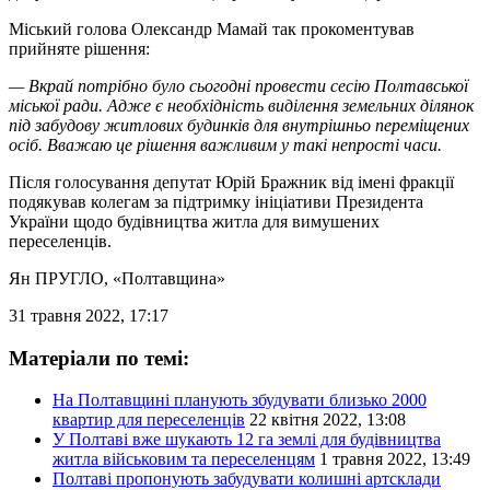
Міський голова Олександр Мамай так прокоментував
прийняте рішення:
— Вкрай потрібно було сьогодні провести сесію Полтавської
міської ради. Адже є необхідність виділення земельних ділянок
під забудову житлових будинків для внутрішньо переміщених
осіб. Вважаю це рішення важливим у такі непрості часи.
Після голосування депутат Юрій Бражник від імені фракції
подякував колегам за підтримку ініціативи Президента
України щодо будівництва житла для вимушених
переселенців.
Ян ПРУГЛО
, «Полтавщина»
31 травня 2022, 17:17
Матеріали по темі:
На Полтавщині планують збудувати близько 2000
квартир для переселенців
22 квітня 2022, 13:08
У Полтаві вже шукають 12 га землі для будівництва
житла військовим та переселенцям
1 травня 2022, 13:49
Полтаві пропонують забудувати колишні артсклади