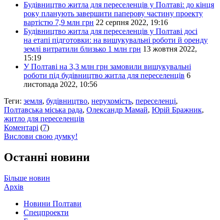
Будівництво житла для переселенців у Полтаві: до кінця
року планують завершити паперову частину проекту
вартістю 7,9 млн грн
22 серпня 2022, 19:16
Будівництво житла для переселенців у Полтаві досі
на етапі підготовки: на вишукувальні роботи й оренду
землі витратили близько 1 млн грн
13 жовтня 2022,
15:19
У Полтаві на 3,3 млн грн замовили вишукувальні
роботи під будівництво житла для переселенців
6
листопада 2022, 10:56
Теги:
земля
,
будівництво
,
нерухомість
,
переселенці
,
Полтавська міська рада
,
Олександр Мамай
,
Юрій Бражник
,
житло для переселенців
Коментарі
(
7
)
Вислови свою думку!
Останні новини
Більше новин
Архів
Новини Полтави
Спецпроекти