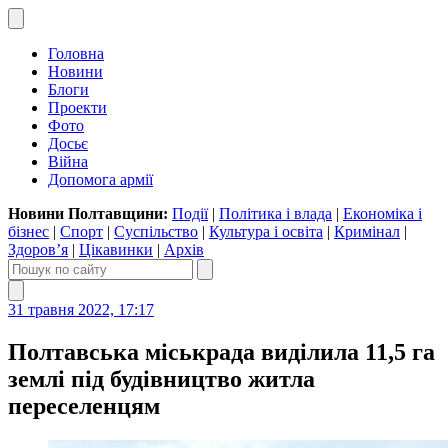
Головна
Новини
Блоги
Проекти
Фото
Досьє
Війна
Допомога армії
Новини Полтавщини:
Події
|
Політика і влада
|
Економіка і
бізнес
|
Спорт
|
Суспільство
|
Культура і освіта
|
Кримінал
|
Здоров’я
|
Цікавинки
|
Архів
31 травня 2022, 17:17
Полтавська міськрада виділила 11,5 га
землі під будівництво житла
переселенцям