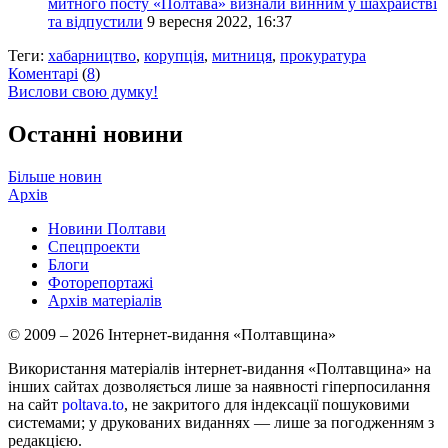
митного посту «Полтава» визнали винним у шахрайстві
та відпустили
9 вересня 2022, 16:37
Теги:
хабарництво
,
корупція
,
митниця
,
прокуратура
Коментарі
(
8
)
Вислови свою думку!
Останні новини
Більше новин
Архів
Новини Полтави
Спецпроекти
Блоги
Фоторепортажі
Архів матеріалів
© 2009 – 2026 Інтернет-видання «Полтавщина»
Використання матеріалів інтернет-видання «Полтавщина» на
інших сайтах дозволяється лише за наявності гіперпосилання
на сайт
poltava.to
, не закритого для індексації пошуковими
системами; у друкованих виданнях — лише за погодженням з
редакцією.