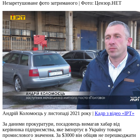
Незаретушоване фото затриманого | Фото: Цензор.НЕТ
Андрій Коломоєць у листопаді 2021 року |
Кадр з відео «ІРТ»
За даними прокуратури, посадовець вимагав хабар від
керівника підприємства, яке імпортує в Україну товари
промислового значення. За $3000 він обіцяв не перешкоджати