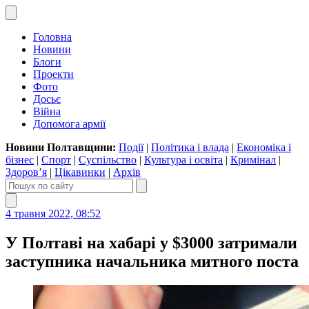
Головна
Новини
Блоги
Проекти
Фото
Досьє
Війна
Допомога армії
Новини Полтавщини:
Події
|
Політика і влада
|
Економіка і
бізнес
|
Спорт
|
Суспільство
|
Культура і освіта
|
Кримінал
|
Здоров’я
|
Цікавинки
|
Архів
4 травня 2022, 08:52
У Полтаві на хабарі у $3000 затримали
заступника начальника митного поста