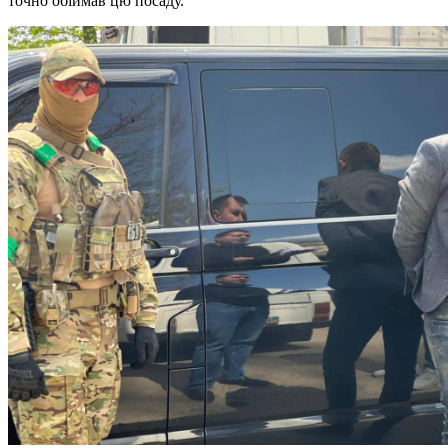
точно обіймав цю посаду.