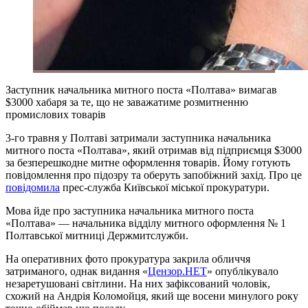
Заступник начальника митного поста «Полтава» вимагав
$3000 хабаря за те, що не заважатиме розмитненню
промислових товарів
3-го травня у Полтаві затримали заступника начальника
митного поста «Полтава», який отримав від підприємця $3000
за безперешкодне митне оформлення товарів. Йому готують
повідомлення про підозру та оберуть запобіжний захід. Про це
повідомила
прес-служба Київської міської прокуратури.
Мова йде про заступника начальника митного поста
«Полтава» — начальника відділу митного оформлення № 1
Полтавської митниці Держмитслужби.
На оперативних фото прокуратура закрила обличчя
затриманого, однак видання «
Цензор.НЕТ
» опублікувало
незаретушовані світлини. На них зафіксований чоловік,
схожий на Андрія Коломойця, який ще восени минулого року