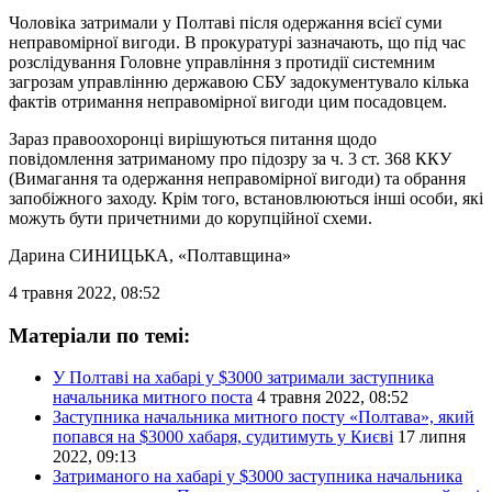
Чоловіка затримали у Полтаві після одержання всієї суми
неправомірної вигоди. В прокуратурі зазначають, що під час
розслідування Головне управління з протидії системним
загрозам управлінню державою СБУ задокументувало кілька
фактів отримання неправомірної вигоди цим посадовцем.
Зараз правоохоронці вирішуються питання щодо
повідомлення затриманому про підозру за ч. 3 ст. 368 ККУ
(Вимагання та одержання неправомірної вигоди) та обрання
запобіжного заходу. Крім того, встановлюються інші особи, які
можуть бути причетними до корупційної схеми.
Дарина СИНИЦЬКА
, «Полтавщина»
4 травня 2022, 08:52
Матеріали по темі:
У Полтаві на хабарі у $3000 затримали заступника
начальника митного поста
4 травня 2022, 08:52
Заступника начальника митного посту «Полтава», який
попався на $3000 хабаря, судитимуть у Києві
17 липня
2022, 09:13
Затриманого на хабарі у $3000 заступника начальника