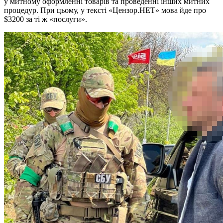
у митному оформленні товарів та проведенні інших митних
процедур. При цьому, у тексті «Цензор.НЕТ» мова йде про
$3200 за ті ж «послуги».