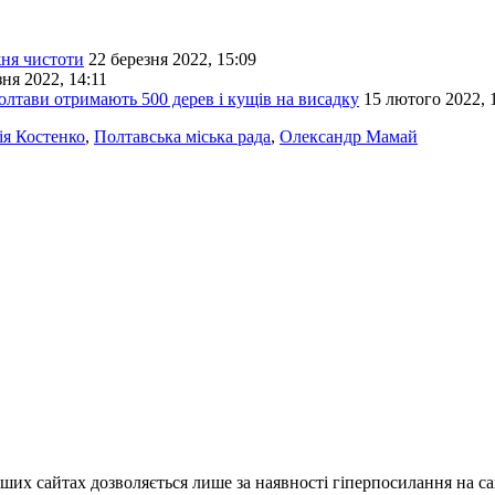
ня чистоти
22 березня 2022, 15:09
зня 2022, 14:11
Полтави отримають 500 дерев і кущів на висадку
15 лютого 2022, 
я Костенко
,
Полтавська міська рада
,
Олександр Мамай
ших сайтах дозволяється лише за наявності гіперпосилання на с