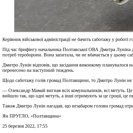
Керівник військової адміністрації не бачить саботажу у робот
Під час брифінгу начальника Полтавської ОВА Дмитра Луніна д
потреб тероборони. Вона запитала, чи не вбачається у цьому с
Дмитро Лунін відповів, що засідання виконкому планувалося на 
перенесено на наступний тиждень.
Щодо саботажу голів громад Полтавщини, то Дмитро Лунін не
— Олександр Мамай вигнав всіх комунальників, всі метуть. Це 
вийшло так, що одні метуть, а інші отримують за це гроші, це 
Також Дмитро Лунін нагадав, що незабаром голови громад отр
Ян ПРУГЛО
, «Полтавщина»
25 березня 2022, 17:55