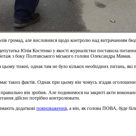
і голів громад, але висловився щодо контролю над витрачанням б
епутатка Юлія Костенко у якості журналістки поставила питання
аботаж з боку Полтавського міського голови Олександра Мамая.
цьому тижні, однак там не було кількох необхідних питань, які 
 має таких фактів. Однак при цьому він чомусь згадав оголош
правильно він зробив. Але подивимося на закриті акти виконаних
питання дійсно потрібно контролювати.
имають додаткові
повноваження
, а він, як голова ПОВА, буде б