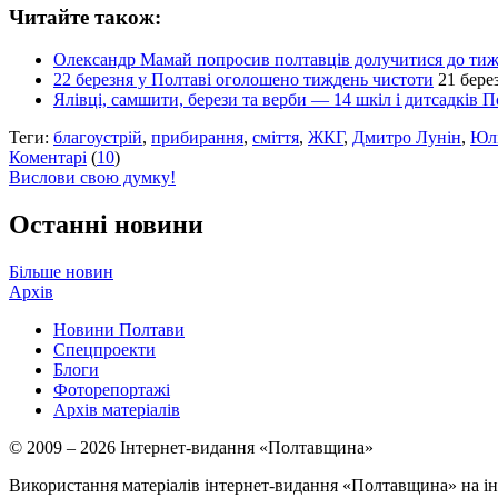
Читайте також:
Олександр Мамай попросив полтавців долучитися до тиж
22 березня у Полтаві оголошено тиждень чистоти
21 бере
Ялівці, самшити, берези та верби — 14 шкіл і дитсадків 
Теги:
благоустрій
,
прибирання
,
сміття
,
ЖКГ
,
Дмитро Лунін
,
Юлі
Коментарі
(
10
)
Вислови свою думку!
Останні новини
Більше новин
Архів
Новини Полтави
Спецпроекти
Блоги
Фоторепортажі
Архів матеріалів
© 2009 – 2026 Інтернет-видання «Полтавщина»
Використання матеріалів інтернет-видання «Полтавщина» на ін