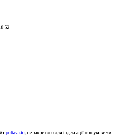
18:52
айт
poltava.to
, не закритого для індексації пошуковими