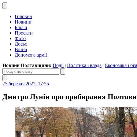
Головна
Новини
Блоги
Проекти
Фото
Досьє
Війна
Допомога армії
Новини Полтавщини:
Події
|
Політика і влада
|
Економіка і біз
25 березня 2022, 17:55
Дмитро Лунін про прибирання Полтави: 