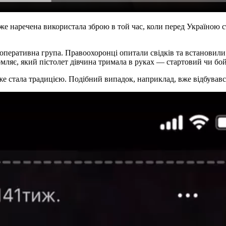
же наречена використала зброю в той час, коли перед Україною с
чо-оперативна група. Правоохоронці опитали свідків та встанови
омляє, який пістолет дівчина тримала в руках — стартовий чи бо
же стала традицією. Подібний випадок, наприклад, вже відбувавс