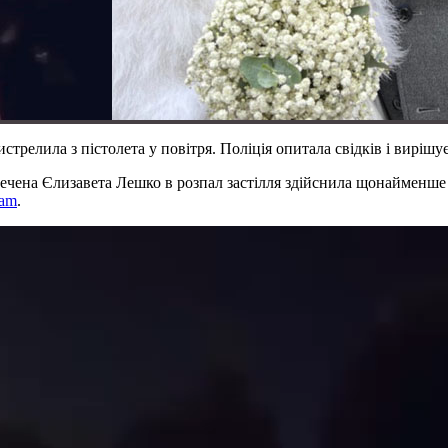
стрелила з пістолета у повітря. Поліція опитала свідків і вирішу
ечена Єлизавета Лешко в розпал застілля здійснила щонайменше 6
ram
.