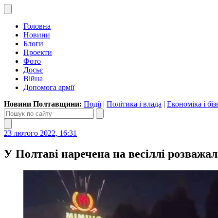
Головна
Новини
Блоги
Проекти
Фото
Досьє
Війна
Допомога армії
Новини Полтавщини:
Події
|
Політика і влада
|
Економіка і біз
23 лютого 2022, 16:31
У Полтаві наречена на весіллі розважал