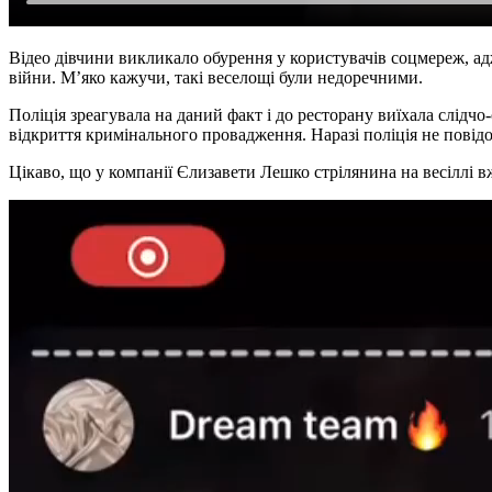
Відео дівчини викликало обурення у користувачів соцмереж, ад
війни. М’яко кажучи, такі веселощі були недоречними.
Поліція зреагувала на даний факт і до ресторану виїхала слід
відкриття кримінального провадження. Наразі поліція не повід
Цікаво, що у компанії Єлизавети Лешко стрілянина на весіллі в