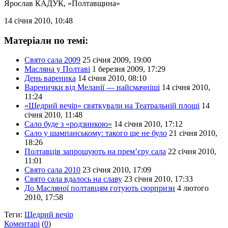
Ярослав КАДУК
, «Полтавщина»
14 січня 2010, 10:48
Матеріали по темі:
Свято сала 2009
25 січня 2009, 19:00
Масляна у Полтаві
1 березня 2009, 17:29
День вареника
14 січня 2010, 08:10
Варенички від Меланії — найсмачніші
14 січня 2010,
11:24
«Щедрий вечір» святкували на Театральній площі
14
січня 2010, 11:48
Сало буде з «родзинкою»
14 січня 2010, 17:12
Сало у шампанському: такого ще не було
21 січня 2010,
18:26
Полтавців запрошують на прем’єру сала
22 січня 2010,
11:01
Свято сала 2010
23 січня 2010, 17:09
Свято сала вдалось на славу
23 січня 2010, 17:33
До Масляної полтавцям готують сюрпризи
4 лютого
2010, 17:58
Теги:
Щедрий вечір
Коментарі
(
0
)