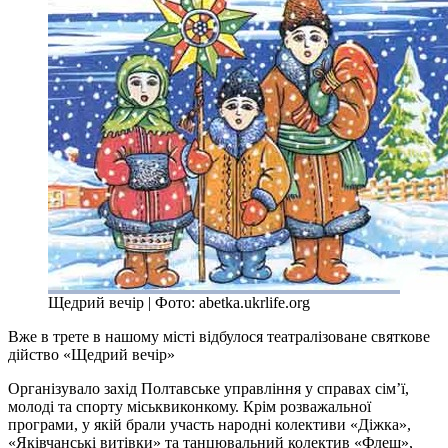
Щедрий вечір | Фото: abetka.ukrlife.org
Вже в трете в нашому місті відбулося театралізоване святкове
дійство «Щедрий вечір»
Організувало захід Полтавське управління у справах сім’ї,
молоді та спорту міськвиконкому. Крім розважальної
програми, у якій брали участь народні колективи «Діжка»,
«Яківчанські витівки» та танцювальний колектив «Флеш»,