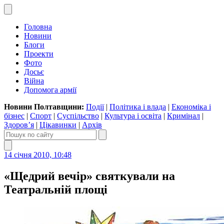
Головна
Новини
Блоги
Проекти
Фото
Досьє
Війна
Допомога армії
Новини Полтавщини:
Події
|
Політика і влада
|
Економіка і
бізнес
|
Спорт
|
Суспільство
|
Культура і освіта
|
Кримінал
|
Здоров’я
|
Цікавинки
|
Архів
14 січня 2010, 10:48
«Щедрий вечір» святкували на
Театральній площі