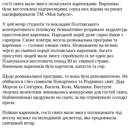
гості свята мали змогу поласувати варениками. Вареники
були виготовлені підприємцями, серед них відома на ринку
напівфабрикатів ТМ «Моя бабуся».
У цей вечір студенти та викладачі Полтавського
кооперативного технікуму безкоштовно роздавали заздалегідь
приготовлені вареники. Народний виріб дуже гарно йшов з
гарніром. Свіже повітря, весела розважальна програма та
вареники — головні ознаки свята. Незважаючи на великі
черги до смачної порції полтавських вареників, багато
присутніх людей мали змогу спробувати їх не один раз.
Планувалося виготовити понад 80 кг смачної страви.
Начинкою вареників була картопля, капуста та сир.
Щодо розважальної програми, то вона була різноманітною. Не
обійшлося і без символів Новорічних та Різдвяних свят: Діда
Мороза та Снігурки, Василя, Кози, Маланки. Виступи
творчих колективів змінювались конкурсами для гостей свята.
Найменшенькі щедрували на сцені, за що отримували солодкі
призи.
Поївши вареників, гості свята мали змогу потанцювати під
веселу музику на молодіжній дискотеці, яка продовжила
святковий вечір.