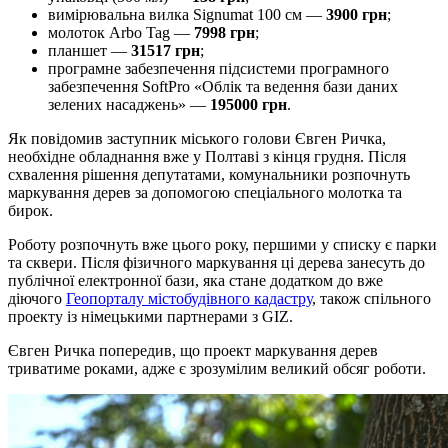
вимірювальна вилка Signumat 100 см —
3900 грн
;
молоток Arbo Tag —
7998 грн
;
планшет —
31517 грн
;
програмне забезпечення підсистеми програмного
забезпечення SoftPro «Облік та ведення бази даних
зелених насаджень» —
195000 грн
.
Як повідомив заступник міського голови Євген Ричка,
необхідне обладнання вже у Полтаві з кінця грудня. Після
схвалення рішення депутатами, комунальники розпочнуть
маркування дерев за допомогою спеціального молотка та
бирок.
Роботу розпочнуть вже цього року, першими у списку є парки
та сквери. Після фізичного маркування ці дерева занесуть до
публічної електронної бази, яка стане додатком до вже
діючого
Геопорталу містобудівного кадастру
, також спільного
проекту із німецькими партнерами з GIZ.
Євген Ричка попередив, що проект маркування дерев
триватиме роками, адже є зрозумілим великий обсяг роботи.