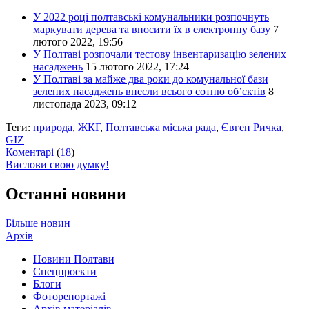
У 2022 році полтавські комунальники розпочнуть
маркувати дерева та вносити їх в електронну базу
7
лютого 2022, 19:56
У Полтаві розпочали тестову інвентаризацію зелених
насаджень
15 лютого 2022, 17:24
У Полтаві за майже два роки до комунальної бази
зелених насаджень внесли всього сотню об’єктів
8
листопада 2023, 09:12
Теги:
природа
,
ЖКГ
,
Полтавська міська рада
,
Євген Ричка
,
GIZ
Коментарі
(
18
)
Вислови свою думку!
Останні новини
Більше новин
Архів
Новини Полтави
Спецпроекти
Блоги
Фоторепортажі
Архів матеріалів