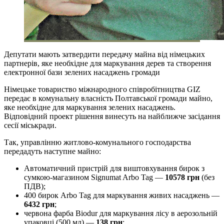
Депутати мають затвердити передачу майна від німецьких
партнерів, яке необхідне для маркування дерев та створення
електронної бази зелених насаджень громади
Німецьке товариство міжнародного співробітництва GIZ
передає в комунальну власність Полтавської громади майно,
яке необхідне для маркування зелених насаджень.
Відповідний проект рішення винесуть на найближче засідання
сесії міськради.
Так, управлінню житлово-комунального господарства
передадуть наступне майно:
Автоматичний пристрій для виштовхування бирок з
сумкою-магазином Signumat Arbo Tag —
10578 грн
(без
ПДВ);
400 бирок Arbo Tag для маркування живих насаджень —
6432 грн
;
червона фарба Biodur для маркування лісу в аерозольній
упаковці (500 мл) —
138 грн
;