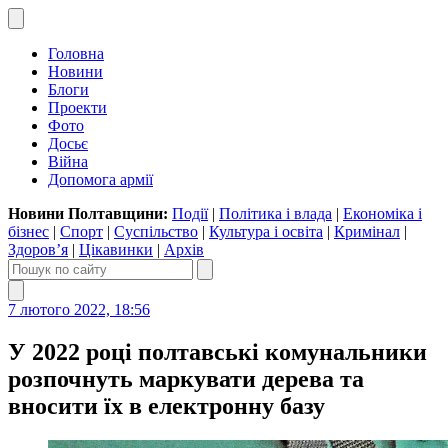
Головна
Новини
Блоги
Проекти
Фото
Досьє
Війна
Допомога армії
Новини Полтавщини:
Події
|
Політика і влада
|
Економіка і
бізнес
|
Спорт
|
Суспільство
|
Культура і освіта
|
Кримінал
|
Здоров’я
|
Цікавинки
|
Архів
7 лютого 2022, 18:56
У 2022 році полтавські комунальники
розпочнуть маркувати дерева та
вносити їх в електронну базу