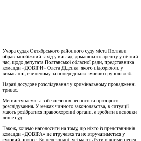
Учора суддя Октябрського районного суду міста Полтави
обрав запобіжний захід у вигляді домашнього арешту у нічний
час, щодо депутата Полтавської обласної ради, представника
команди «ДОВІРИ» Олега Діденка, якого підозрюють у
вимаганні, вчиненому за попередньою змовою групою осіб.
Наразі досудове розслідування у кримінальному провадженні
триває.
Ми виступаємо за забезпечення чесного та прозорого
розслідування. У межах чинного законодавства, в ситуації
мають розібратися правоохоронні органи, а зробити висновки
лише суд.
Також, хочемо наголосити на тому, що ніхто із представників
команди «ДОВІРА» не втручався та не втручатиметься у
судовий процес. Бо переконані, усі мають бути рівними перед