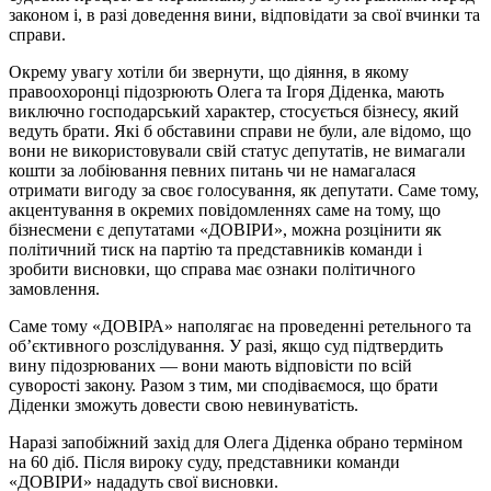
законом і, в разі доведення вини, відповідати за свої вчинки та
справи.
Окрему увагу хотіли би звернути, що діяння, в якому
правоохоронці підозрюють Олега та Ігоря Діденка, мають
виключно господарський характер, стосується бізнесу, який
ведуть брати. Які б обставини справи не були, але відомо, що
вони не використовували свій статус депутатів, не вимагали
кошти за лобіювання певних питань чи не намагалася
отримати вигоду за своє голосування, як депутати. Саме тому,
акцентування в окремих повідомленнях саме на тому, що
бізнесмени є депутатами «ДОВІРИ», можна розцінити як
політичний тиск на партію та представників команди і
зробити висновки, що справа має ознаки політичного
замовлення.
Саме тому «ДОВІРА» наполягає на проведенні ретельного та
об’єктивного розслідування. У разі, якщо суд підтвердить
вину підозрюваних — вони мають відповісти по всій
суворості закону. Разом з тим, ми сподіваємося, що брати
Діденки зможуть довести свою невинуватість.
Наразі запобіжний захід для Олега Діденка обрано терміном
на 60 діб. Після вироку суду, представники команди
«ДОВІРИ» нададуть свої висновки.