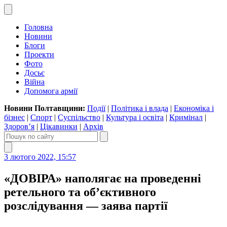
Головна
Новини
Блоги
Проекти
Фото
Досьє
Війна
Допомога армії
Новини Полтавщини:
Події
|
Політика і влада
|
Економіка і
бізнес
|
Спорт
|
Суспільство
|
Культура і освіта
|
Кримінал
|
Здоров’я
|
Цікавинки
|
Архів
3 лютого 2022, 15:57
«ДОВІРА» наполягає на проведенні
ретельного та об’єктивного
розслідування — заява партії