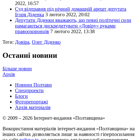
2022, 16:57
Суд відправив під нічний домашній арешт депутата
Ігоря Діденка
3 лютого 2022, 20:02
Депутати Діденки вважають, що певні політичні сили
намагаються дискредитувати «Довіру» руками
правоохоронців
7 лютого 2022, 13:38
Теги:
Довіра
,
Олег Діденко
Останні новини
Більше новин
Архів
Новини Полтави
Спецпроекти
Блоги
Фоторепортажі
Архів матеріалів
© 2009 – 2026 Інтернет-видання «Полтавщина»
Використання матеріалів інтернет-видання «Полтавщина» на
інших сайтах дозволяється лише за наявності гіперпосилання
на сайт
poltava.to
, не закритого для індексації пошуковими