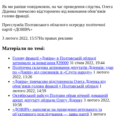
Як ми раніше повідомляли, на час проведення слідства, Олега
Діденка тимчасово відсторонено від виконання обов’язків
голови фракції.
Пресслужба Полтавського обласного осередку політичної
партії «ДОВІРА»
3 лютого 2022, 15:57
На правах реклами
Матеріали по темі:
Голову фракції «Довіра» в Полтавській облраді
затримали за вимагання $39000
31 січня 2022, 19:44
Політична складова затримання депутатів Діденків: удар
по «Довірі» від союзників зі «Слуги народу»
1 лютого
2022, 13:26
«Довіра» тимчасово відсторонила Олега Діденка від
обов’язків голови фракції у Полтавській облраді
1
лютого 2022, 14:59
Октябрський райсуд Полтави обрав нічний домашній
арешт депутату облради Олегу Діденку
3 лютого 2022,
10:58
«ДОВІРА» наполягає на проведенні ретельного та
об’єктивного розслідування — заява партії
3 лютого