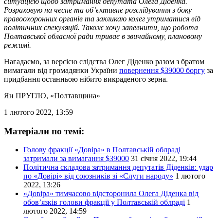
ситуацією щодо затримання депутата Олега Діденка.
Розраховую на чесне та об’єктивне розслідування з боку
правоохоронних органів та закликаю колег утриматися від
політичних спекуляцій. Також хочу запевнити, що робота
Полтавської обласної ради триває в звичайному, плановому
режимі.
Нагадаємо, за версією слідства Олег Діденко разом з братом
вимагали від громадянки України
повернення $39000 боргу
за
придбання останньою нібито викраденого зерна.
Ян ПРУГЛО
, «Полтавщина»
1 лютого 2022, 13:59
Матеріали по темі:
Голову фракції «Довіра» в Полтавській облраді
затримали за вимагання $39000
31 січня 2022, 19:44
Політична складова затримання депутатів Діденків: удар
по «Довірі» від союзників зі «Слуги народу»
1 лютого
2022, 13:26
«Довіра» тимчасово відсторонила Олега Діденка від
обов’язків голови фракції у Полтавській облраді
1
лютого 2022, 14:59