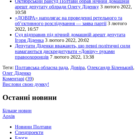
Октябрський райсуд Полтави обрав нічний домашній
арешт депутату облради Олегу Діденку
3 лютого 2022,
10:58
«ДОВІРА» наполягає на проведенні ретельного та
об’єктивного розслідування — заява партії
3 лютого
2022, 16:57
Суд відправив під нічний домашній арешт депутата
Ігоря Діденка
3 лютого 2022, 20:02
Депутати Діденки вважають, що певні політичні сили
намагаються дискредитувати «Довіру» руками
правоохоронців
7 лютого 2022, 13:38
Теги:
Полтавська обласна рада
,
Довіра
,
Олександр Біленький
,
Олег Діденко
Коментарі
(
39
)
Вислови свою думку!
Останні новини
Більше новин
Архів
Новини Полтави
Спецпроекти
Блоги