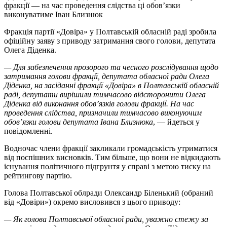
фракції — на час проведення слідства ці обов’язки
виконуватиме Іван Близнюк
Фракція партії «Довіра» у Полтавській обласній раді зробила
офіційну заяву з приводу затримання свого голови, депутата
Олега Діденка.
— Для забезпечення прозорого та чесного розслідування щодо
затримання голови фракції, депутата обласної ради Олега
Діденка, на засіданні фракції «Довіра» в Полтавській обласній
раді, депутати вирішили тимчасово відсторонити Олега
Діденка від виконання обов’язків голови фракції. На час
проведення слідства, призначили тимчасово виконуючим
обов’язки голови депутата Івана Близнюка
, — йдеться у
повідомленні.
Водночас члени фракції закликали громадськість утриматися
від поспішних висновків. Тим більше, що вони не відкидають
існування політичного підгрунтя у справі з метою тиску на
рейтингову партію.
Голова Полтавської облради Олександр Біленький (обраний
від «Довіри») окремо висловився з цього приводу:
— Як голова Полтавської обласної ради, уважно стежу за