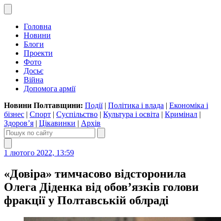
Головна
Новини
Блоги
Проекти
Фото
Досьє
Війна
Допомога армії
Новини Полтавщини:
Події
|
Політика і влада
|
Економіка і
бізнес
|
Спорт
|
Суспільство
|
Культура і освіта
|
Кримінал
|
Здоров’я
|
Цікавинки
|
Архів
1 лютого 2022, 13:59
«Довіра» тимчасово відсторонила
Олега Діденка від обов’язків голови
фракції у Полтавській облраді