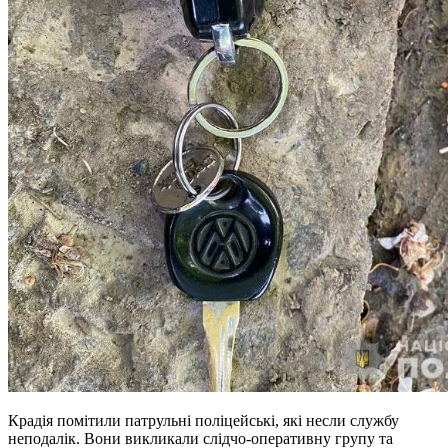
Крадія помітили патрульні поліцейські, які несли службу
неподалік. Вони викликали слідчо-оперативну групу та