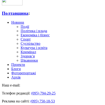
Полтавщина
:
Новини
Події
Політика і влада
Економіка і бізнес
Спорт
Суспільство
Культура і освіта
Кримінал
Здоров’я
Цікавинки
Проекти
Блоги
Фоторепортажі
Архів
Наш e-mail:
Телефон редакції:
(095) 794-29-25
Реклама на сайті:
(095) 750-18-53