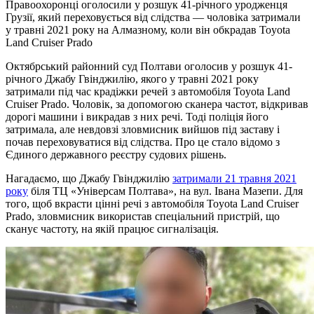
Правоохоронці оголосили у розшук 41-річного уродженця
Грузії, який переховується від слідства — чоловіка затримали
у травні 2021 року на Алмазному, коли він обкрадав Toyota
Land Cruiser Prado
Октябрський районний суд Полтави оголосив у розшук 41-
річного Джабу Гвінджилію, якого у травні 2021 року
затримали під час крадіжки речей з автомобіля Toyota Land
Cruiser Prado. Чоловік, за допомогою сканера частот, відкривав
дорогі машини і викрадав з них речі. Тоді поліція його
затримала, але невдовзі зловмисник вийшов під заставу і
почав переховуватися від слідства. Про це стало відомо з
Єдиного державного реєстру судових рішень.
Нагадаємо, що Джабу Гвінджилію
затримали 21 травня 2021
року
біля ТЦ «Універсам Полтава», на вул. Івана Мазепи. Для
того, щоб вкрасти цінні речі з автомобіля Toyota Land Cruiser
Prado, зловмисник використав спеціальний пристрій, що
сканує частоту, на якій працює сигналізація.