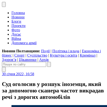
Головна
Новини
Блоги
Проекти
Фото
Досьє
Війна
Допомога армії
Новини Полтавщини:
Події
|
Політика і влада
|
Економіка і
бізнес
|
Спорт
|
Суспільство
|
Культура і освіта
|
Кримінал
|
Здоров’я
|
Цікавинки
|
Архів
30 січня 2022, 16:58
Суд оголосив у розшук іноземця, який
за допомогою сканера частот викрадав
речі з дорогих автомобілів