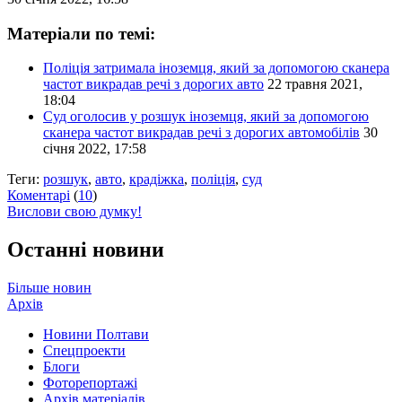
Матеріали по темі:
Поліція затримала іноземця, який за допомогою сканера
частот викрадав речі з дорогих авто
22 травня 2021,
18:04
Суд оголосив у розшук іноземця, який за допомогою
сканера частот викрадав речі з дорогих автомобілів
30
січня 2022, 17:58
Теги:
розшук
,
авто
,
крадіжка
,
поліція
,
суд
Коментарі
(
10
)
Вислови свою думку!
Останні новини
Більше новин
Архів
Новини Полтави
Спецпроекти
Блоги
Фоторепортажі
Архів матеріалів