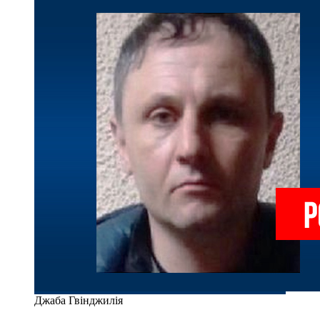
Джаба Гвінджилія