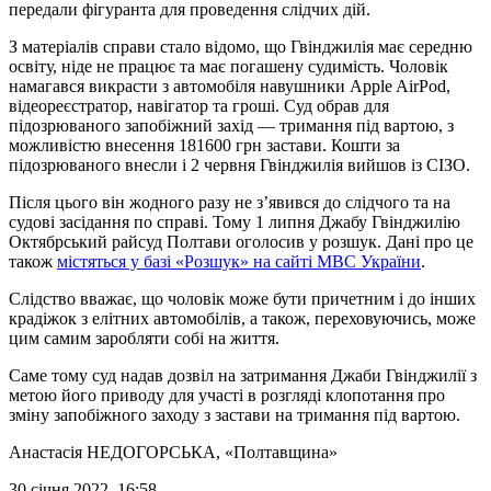
передали фігуранта для проведення слідчих дій.
З матеріалів справи стало відомо, що Гвінджилія має середню
освіту, ніде не працює та має погашену судимість. Чоловік
намагався викрасти з автомобіля навушники Apple AirPod,
відеореєстратор, навігатор та гроші. Суд обрав для
підозрюваного запобіжний захід — тримання під вартою, з
можливістю внесення 181600 грн застави. Кошти за
підозрюваного внесли і 2 червня Гвінджилія вийшов із СІЗО.
Після цього він жодного разу не з’явився до слідчого та на
судові засідання по справі. Тому 1 липня Джабу Гвінджилію
Октябрський райсуд Полтави оголосив у розшук. Дані про це
також
містяться у базі «Розшук» на сайті МВС України
.
Слідство вважає, що чоловік може бути причетним і до інших
крадіжок з елітних автомобілів, а також, переховуючись, може
цим самим заробляти собі на життя.
Саме тому суд надав дозвіл на затримання Джаби Гвінджилії з
метою його приводу для участі в розгляді клопотання про
зміну запобіжного заходу з застави на тримання під вартою.
Анастасія НЕДОГОРСЬКА
, «Полтавщина»
30 січня 2022, 16:58