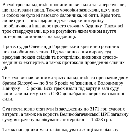
В суді троє нападників провини не визнали та заперечували,
що планували напад. Також чоловіки зазначали, що у них
із собою не було ні газового балончика, ні бити. Крім того,
лише один із них вдарив під час сварки потерпілу
по обличчю, а інші двоє просто стояли у будинку. Також всі
троє стверджували, що не розуміють яким чином взуття
потерпілої опинилося на кладовищі.
Проте, суддя Олександр Городівський критично розцінив
покази обвинувачених. Під час винесення вироку суд
врахував покази свідків та потерпілих, висновки судово-
медичних експертиз, а також протоколи проведення слідчих
дії.
Тож суд визнав винними трьох нападників та призначив двом
братам Білозуб — по 8 та 6 років ув’язнення, а Володимиру
Найчуку — 5 років. Всіх трьох взяли під варту в залі суду —
вони залишатимуться в СІЗО до набрання вироком законної
сили.
Суд постановив стягнути із засуджених по 3171 грн судових
витрати, а також на користь Великобагачанської ЦРЛ загальну
суму, витрачену на лікування потерпілої — 15028 грн.
Також нападники мають відшкодувати жінці матеріальну