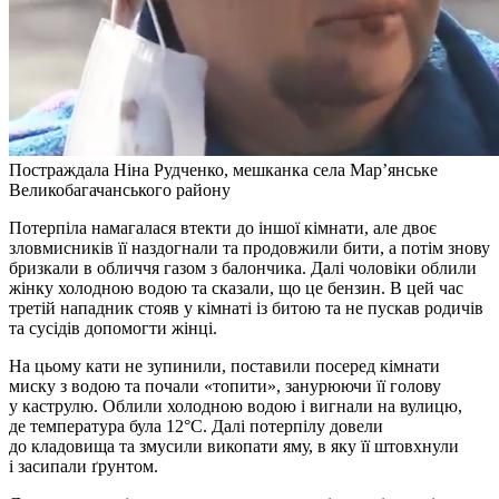
Постраждала Ніна Рудченко, мешканка села Мар’янське
Великобагачанського району
Потерпіла намагалася втекти до іншої кімнати, але двоє
зловмисників її наздогнали та продовжили бити, а потім знову
бризкали в обличчя газом з балончика. Далі чоловіки облили
жінку холодною водою та сказали, що це бензин. В цей час
третій нападник стояв у кімнаті із битою та не пускав родичів
та сусідів допомогти жінці.
На цьому кати не зупинили, поставили посеред кімнати
миску з водою та почали «топити», занурюючи її голову
у каструлю. Облили холодною водою і вигнали на вулицю,
де температура була 12°C. Далі потерпілу довели
до кладовища та змусили викопати яму, в яку її штовхнули
і засипали ґрунтом.