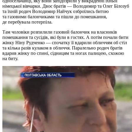
односельчанці, яку вони запідозрили у викраденні їхньої
німецької вівчарки. Двоє братів — Володимир та Олег Білозуб
та їхній родич Володимир Найчук озброїлись битою
та газовими балончиками та пішли до помешкання,
де перебувала потерпіла.
Там чоловіки розпилили газовий балончик на власників
помешкання та сусідів, які були в гостях. А потім почали бити
жінку Ніну Рудченко — спочатку її вдарили обличчям об стіл
та кілька разів кулаком в обличчя. Паралельно родич братів
вдарив жінку по спині, сідницям та ногах палицею, схожою
на биту.