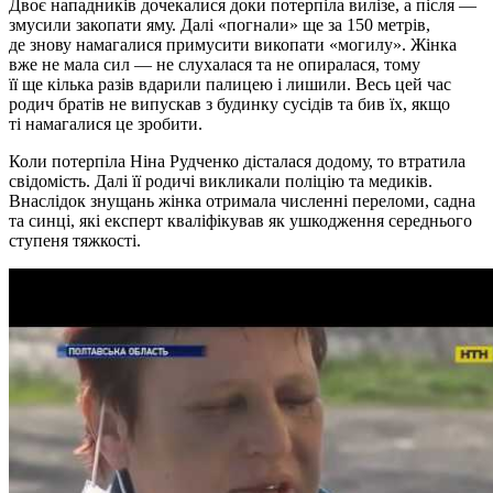
Двоє нападників дочекалися доки потерпіла вилізе, а після —
змусили закопати яму. Далі «погнали» ще за 150 метрів,
де знову намагалися примусити викопати «могилу». Жінка
вже не мала сил — не слухалася та не опиралася, тому
її ще кілька разів вдарили палицею і лишили. Весь цей час
родич братів не випускав з будинку сусідів та бив їх, якщо
ті намагалися це зробити.
Коли потерпіла Ніна Рудченко дісталася додому, то втратила
свідомість. Далі її родичі викликали поліцію та медиків.
Внаслідок знущань жінка отримала численні переломи, садна
та синці, які експерт кваліфікував як ушкодження середнього
ступеня тяжкості.