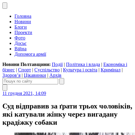
Головна
Новини
Блоги
Проекти
Фото
Досьє
Війна
Допомога армії
Новини Полтавщини:
Події
|
Політика і влада
|
Економіка і
бізнес
|
Спорт
|
Суспільство
|
Культура і освіта
|
Кримінал
|
Здоров’я
|
Цікавинки
|
Архів
11 грудня 2021, 14:09
Суд відправив за ґрати трьох чоловіків,
які катували жінку через вигадану
крадіжку собаки