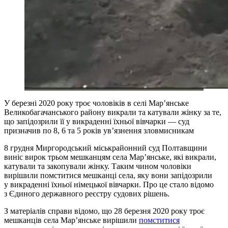
У березні 2020 року троє чоловіків в селі Мар’янське
Великобагачанського району викрали та катували жінку за те,
що запідозрили її у викраденні їхньої вівчарки — суд
призначив по 8, 6 та 5 років ув’язнення зловмисникам
8 грудня Миргородський міськрайонний суд Полтавщини
виніс вирок трьом мешканцям села Мар’янське, які викрали,
катували та закопували жінку. Таким чином чоловіки
вирішили помститися мешканці села, яку вони запідозрили
у викраденні їхньої німецької вівчарки. Про це стало відомо
з Єдиного державного реєстру судових рішень.
З матеріалів справи відомо, що 28 березня 2020 року троє
мешканців села Мар’янське вирішили
помститися