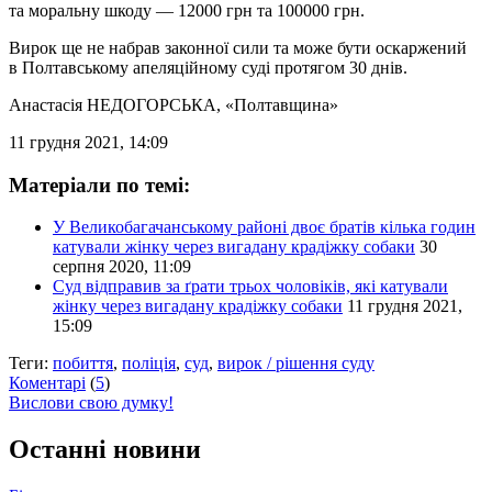
та моральну шкоду — 12000 грн та 100000 грн.
Вирок ще не набрав законної сили та може бути оскаржений
в Полтавському апеляційному суді протягом 30 днів.
Анастасія НЕДОГОРСЬКА
, «Полтавщина»
11 грудня 2021, 14:09
Матеріали по темі:
У Великобагачанському районі двоє братів кілька годин
катували жінку через вигадану крадіжку собаки
30
серпня 2020, 11:09
Суд відправив за ґрати трьох чоловіків, які катували
жінку через вигадану крадіжку собаки
11 грудня 2021,
15:09
Теги:
побиття
,
поліція
,
суд
,
вирок / рішення суду
Коментарі
(
5
)
Вислови свою думку!
Останні новини