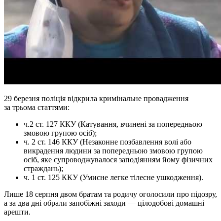
29 березня поліція відкрила кримінальне провадження
за трьома статтями:
ч.2 ст. 127 ККУ (Катування, вчинені за попередньою
змовою групою осіб);
ч. 2 ст. 146 ККУ (Незаконне позбавлення волі або
викрадення людини за попередньою змовою групою
осіб, яке супроводжувалося заподіянням йому фізичних
страждань);
ч. 1 ст. 125 ККУ (Умисне легке тілесне ушкодження).
Лише 18 серпня двом братам та родичу оголосили про підозру,
а за два дні обрали запобіжні заходи — цілодобові домашні
арешти.