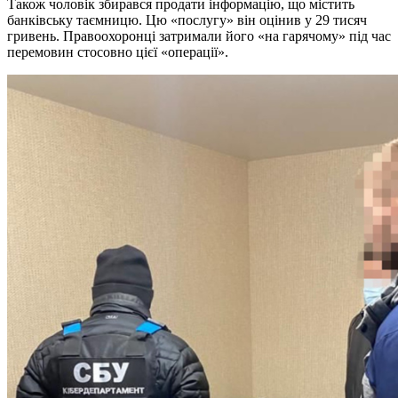
Також чоловік збирався продати інформацію, що містить
банківську таємницю. Цю «послугу» він оцінив у 29 тисяч
гривень. Правоохоронці затримали його «на гарячому» під час
перемовин стосовно цієї «операції».