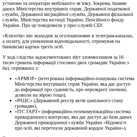
установи та оператори мобільного зв’язку. Зокрема, базами
даних Міністерства внутрішніх справ, Державної податкової
служби, Державної міграційної служби, Державної фіскальної
служби, Міністерства юстиції України, Пенсійного фонду
України. Про це повідомили у прес-службі СБУ.
«Клієнтів» він знаходив за оголошеннями в телеграм-каналах,
а оплату, для уникнення відповідальності, отримував на
банківські картки третіх осіб.
У ході слідства задокументовано збут зловмисником за 16
тисяч гривень інформації стосовно двох громадян України з
баз, отриманих з:
«АРМОР» (інтегрована інформаційно-пошукова система
Міністерства внутрішніх справ України, яка дає доступ
до інформації про судимість, про нерозкриті злочини,
дозволи на зброю тощо),
«РАЦС» (Державний реєстр актів цивільного стану
громадян),
«ІТС ГАРТ» (інформаційно-телекомунікаційна система
прикордонного контролю, яка дає доступ до бази даних
Державної прикордонної служби України «Відомості
про осіб, які перетнули державний кордон України»).