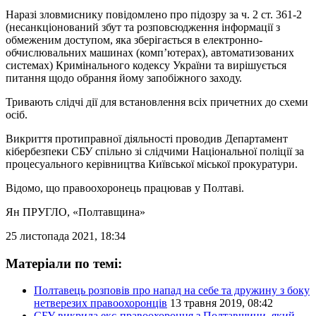
Наразі зловмиснику повідомлено про підозру за ч. 2 ст. 361-2
(несанкціонований збут та розповсюдження інформації з
обмеженим доступом, яка зберігається в електронно-
обчислювальних машинах (комп’ютерах), автоматизованих
системах) Кримінального кодексу України та вирішується
питання щодо обрання йому запобіжного заходу.
Тривають слідчі дії для встановлення всіх причетних до схеми
осіб.
Викриття протиправної діяльності проводив Департамент
кібербезпеки СБУ спільно зі слідчими Національної поліції за
процесуального керівництва Київської міської прокуратури.
Відомо, що правоохоронець працював у Полтаві.
Ян ПРУГЛО
, «Полтавщина»
25 листопада 2021, 18:34
Матеріали по темі:
Полтавець розповів про напад на себе та дружину з боку
нетверезих правоохоронців
13 травня 2019, 08:42
СБУ викрила екс-правоохоронця з Полтавщини, який