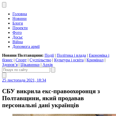
Головна
Новини
Блоги
Проекти
Фото
Досьє
Війна
Допомога армії
Новини Полтавщини:
Події
|
Політика і влада
|
Економіка і
бізнес
|
Спорт
|
Суспільство
|
Культура і освіта
|
Кримінал
|
Здоров’я
|
Цікавинки
|
Архів
25 листопада 2021, 18:34
СБУ викрила екс-правоохоронця з
Полтавщини, який продавав
персональні дані українців