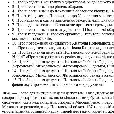
2. Про укладення контракту з директором Андріївського 
3. Про внесення змін до рішень облради.
4. Про внесення змін до показників обласного бюджету Пол
5. Про затвердження Положення про Управління майном об
6. Про надання згоди на здійснення реконструкції існуючи
7. Про надання згоди на безоплатне прийняття громадськог
8. Про внесення змін до плану діяльності Полтавської обл
9. Про затвердження Проекту організації території регі
комплексів та об’єктів.
10. Про погодження кандидатури Анатолія Попельнюха д
11. Про погодження кандидатури Івана Близнюка для на
12. Про Звернення депутатів Полтавської обласної ради д
№ 1147 «Про затвердження переліку видів діяльності, що
13. Про Звернення депутатів Полтавської обласної ради до 
Херсонської, Миколаївської, Житомирської, Одеської, Вінн
14. Про Звернення депутатів Полтавської обласної ради до 
Херсонської, Миколаївської, Житомирської, Закарпатської,
15. Про Звернення депутатів Полтавської обласної ради 
фінансову спроможність місцевого самоврядування.
10:40
— Слово для виступів надали депутатам. Олег Діденко ви
говорив про тарифи і заявив, що оскільки газ видобувається на
сполучення сіл з медзакладами. Людмила Мірошніченко, предст
Матюшенко розповів, що у Полтавській області 187 тисяч осіб д
«постачальника останньої надії». Тариф для таких людей з 1 жо