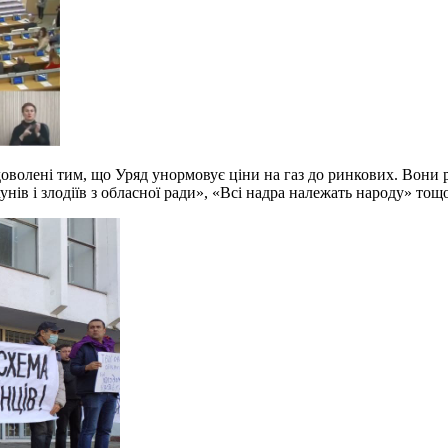
волені тим, що Уряд унормовує ціни на газ до ринкових. Вони 
нів і злодіїв з обласної ради», «Всі надра належать народу» тощо