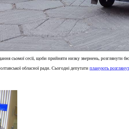
дання сьомої сесії, щоби прийняти низку звернень, розглянути б
Полтавської обласної ради. Сьогодні депутати
планують розглянут