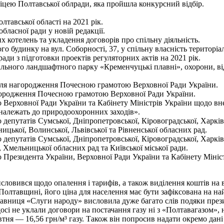
ліцею Полтавської облради, яка пройшла конкурсний відбір.
тавської області на 2021 рік.
ласної ради у новій редакції.
х котелень та укладення договорів про спільну діяльність.
о будинку на вул. Соборності, 37, у спільну власність територіал
ради з підготовки проектів регуляторних актів на 2021 рік.
онального ландшафтного парку «Кременчуцькі плавні», охорони, 
ля нагородження Почесною грамотою Верховної Ради України.
городження Почесною грамотою Верховної Ради України.
о Верховної Ради України та Кабінету Міністрів України щодо вне
 належать до природоохоронних заходів».
депутатів Сумської, Дніпропетровської, Кіровоградської, Харківсь
ицької, Волинської, Львівської та Рівненської обласних рад.
депутатів Сумської, Дніпропетровської, Кіровоградської, Харківсь
 Хмельницької обласних рад та Київської міської ради.
до Президента України, Верховної Ради України та Кабінету Міні
словився щодо опалення і тарифів, а також виділення коштів на
 Полтавщині, його ціна для населення має бути зафіксована на н
авниця «Слуги народу» висловила дуже багато слів подяки прези
осі не уклали договори на постачання газу ні з «Полтавагазом»,
втня — 16,56 грн/м³ газу. Також він попросив надати окремо дан