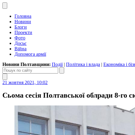
Головна
Новини
Блоги
Проекти
Фото
Досьє
Війна
Допомога армії
Новини Полтавщини:
Події
|
Політика і влада
|
Економіка і біз
21 жовтня 2021, 10:02
Сьома сесія Полтавської облради 8-го с