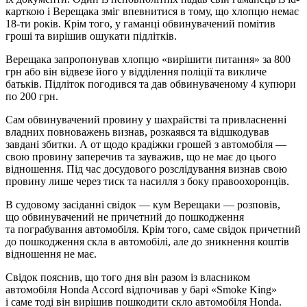
карткою і Верещака зміг впевнитися в тому, що хлопцю немає
18-ти років. Крім того, у гаманці обвинувачений помітив
гроші та вирішив ошукати підлітків.
Верещака запропонував хлопцю «вирішити питання» за 800
грн або він відвезе його у відділення поліції та викличе
батьків. Підліток погодився та дав обвинуваченому 4 купюри
по 200 грн.
Сам обвинувачений провину у шахрайстві та привласненні
владних повноважень визнав, розкаявся та відшкодував
завдані збитки. А от щодо крадіжки грошей з автомобіля —
свою провину заперечив та зауважив, що не має до цього
відношення. Під час досудового розслідування визнав свою
провину лише через тиск та насилля з боку правоохоронців.
В судовому засіданні свідок — кум Верещаки — розповів,
що обвинувачений не причетний до пошкодження
та пограбування автомобіля. Крім того, саме свідок причетний
до пошкодження скла в автомобілі, але до зникнення коштів
відношення не має.
Свідок пояснив, що того дня він разом із власником
автомобіля Honda Accord відпочивав у барі «Smoke King»
і саме тоді він вирішив пошкодити скло автомобіля Honda.