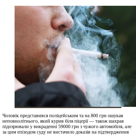
Чоловік представився поліцейським та на 800 грн ошукав
неповнолітнього, який курив біля піцерії — також шахрая
підозрювали у викраденні 59000 грн з чужого автомобіля, але
за цим епізодом суду не вистачило доказів на підтвердження