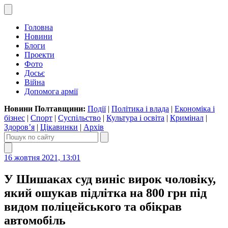
Головна
Новини
Блоги
Проекти
Фото
Досьє
Війна
Допомога армії
Новини Полтавщини:
Події
|
Політика і влада
|
Економіка і
бізнес
|
Спорт
|
Суспільство
|
Культура і освіта
|
Кримінал
|
Здоров’я
|
Цікавинки
|
Архів
16 жовтня 2021, 13:01
У Шишаках суд виніс вирок чоловіку,
який ошукав підлітка на 800 грн під
видом поліцейського та обікрав
автомобіль