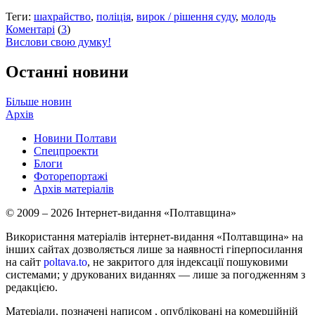
Теги:
шахрайство
,
поліція
,
вирок / рішення суду
,
молодь
Коментарі
(
3
)
Вислови свою думку!
Останні новини
Більше новин
Архів
Новини Полтави
Спецпроекти
Блоги
Фоторепортажі
Архів матеріалів
© 2009 – 2026 Інтернет-видання «Полтавщина»
Використання матеріалів інтернет-видання «Полтавщина» на
інших сайтах дозволяється лише за наявності гіперпосилання
на сайт
poltava.to
, не закритого для індексації пошуковими
системами; у друкованих виданнях — лише за погодженням з
редакцією.
Матеріали, позначені написом
, опубліковані на комерційній