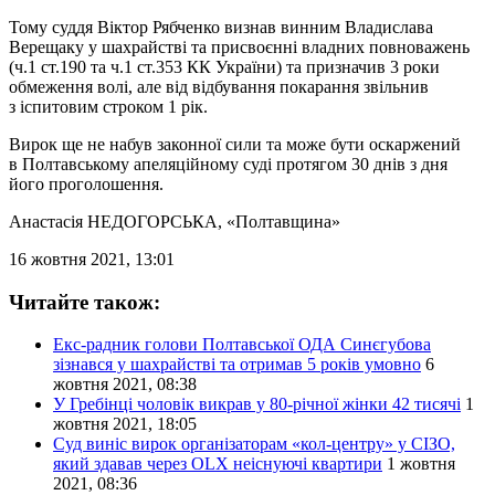
Тому суддя Віктор Рябченко визнав винним Владислава
Верещаку у шахрайстві та присвоєнні владних повноважень
(ч.1 ст.190 та ч.1 ст.353 КК України) та призначив 3 роки
обмеження волі, але від відбування покарання звільнив
з іспитовим строком 1 рік.
Вирок ще не набув законної сили та може бути оскаржений
в Полтавському апеляційному суді протягом 30 днів з дня
його проголошення.
Анастасія НЕДОГОРСЬКА
, «Полтавщина»
16 жовтня 2021, 13:01
Читайте також:
Екс-радник голови Полтавської ОДА Синєгубова
зізнався у шахрайстві та отримав 5 років умовно
6
жовтня 2021, 08:38
У Гребінці чоловік викрав у 80-річної жінки 42 тисячі
1
жовтня 2021, 18:05
Суд виніс вирок організаторам «кол-центру» у СІЗО,
який здавав через OLX неіснуючі квартири
1 жовтня
2021, 08:36