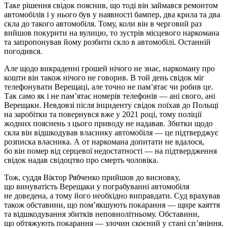
Таке рішення свідок пояснив, що тоді він займався ремонтом
автомобілів і у нього був у наявності бампер, два крила та два
скла до такого автомобіля. Тому, коли він в черговий раз
вийшов покурити на вулицю, то зустрів місцевого наркомана
та запропонував йому розбити скло в автомобілі. Останній
погодився.
Але щодо викраденні грошей нічого не знає, наркоману про
кошти він також нічого не говорив. В той день свідок міг
телефонувати Верещаці, але точно не пам’ятає чи робив це.
Так само як і не пам’ятає номерів телефонів — ані свого, ані
Верещаки. Невдовзі після інциденту свідок поїхав до Польщі
на заробітки та повернувся вже у 2021 році, тому поліції
жодних пояснень з цього приводу не надавав. Збитки щодо
скла він відшкодував власнику автомобіля — це підтверджує
розписка власника. А от наркомана допитати не вдалося,
бо він помер від серцевої недостатності — на підтвердження
свідок надав свідоцтво про смерть чоловіка.
Тож, суддя Віктор Рябченко прийшов до висновку,
що винуватість Верещаки у пограбуванні автомобіля
не доведена, а тому його необхідно виправдати. Суд врахував
також обставини, що пом’якшують покарання — щире каяття
та відшкодування збитків неповнолітньому. Обставини,
що обтяжують покарання — злочин скоєний у стані сп’яніння.