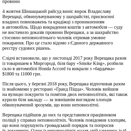
провини
4 жовтня Шишацький райсуд виніс вирок Владиславу
Верещаці, обвинувачуваному у шахрайстві, присвоєнні
владних повноважень та крадіжці з проникненням
в автомобіль. Щодо викрадення коштів з автомобіля — суду
не вистачило доказів провини Верещаки, а за шахрайство
стосовно неповнолітнього чоловік отримав умовне
покарання. Про це стало відомо з Єдиного державного
реєстру судових рішень.
Слідчі встановили, що у листопаді 2017 року Верещака разом
із товаришем в Миргороді, біля бару «Smoke King», розбили
скло в автомобілі Honda Accord та викрали з «бардачка»
$1800 та 11000 грн.
Після цього, у березні 2018 року, Верещака відпочивав разом
із знайомими у ресторані «Гранд Піцца». Чоловік вийшов
на вулицю покурити та помітив двох неповнолітніх, які також
курили біля закладу — за зовнішнім виглядом хлопців
обвинувачений зрозумів, що вони неповнолітні.
Верещака підійшов до них та представився працівником
поліції у справах неповнолітніх. Чоловік повідомив хлопцям,
що вони порушують громадський порядок та попросив
їх документи. Один із неповнолітніх надав свій гаманець із id-